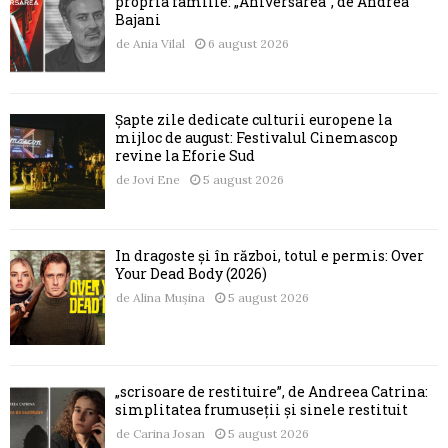
propria familie: „Aniversarea”, de Andrea
Bajani
de
Ania Vilal
6 august 2026
Șapte zile dedicate culturii europene la
mijloc de august: Festivalul Cinemascop
revine la Eforie Sud
de
Jovi Ene
5 august 2026
În dragoste și în război, totul e permis: Over
Your Dead Body (2026)
de
Alina Mușina
5 august 2026
„scrisoare de restituire”, de Andreea Catrina:
simplitatea frumuseții și sinele restituit
de
Carina Josan
5 august 2026