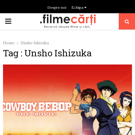
Despre noi
Echipa
PRIMARY
MENU
Home
Unsho Ishizuka
Tag : Unsho Ishizuka