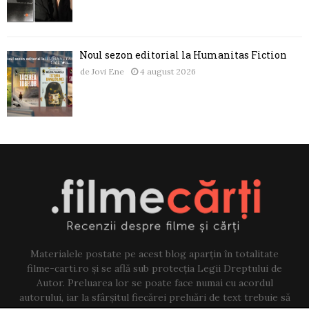
Noul sezon editorial la Humanitas Fiction
de
Jovi Ene
4 august 2026
Materialele postate pe acest blog aparțin în totalitate
filme-carti.ro și se află sub protecția Legii Dreptului de
Autor. Preluarea lor se poate face numai cu acordul
autorului, iar la sfârșitul fiecărei preluări de text trebuie să