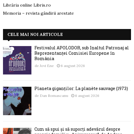
Librăria online Libris.ro
Memoria – revista gândirii arestate
CELE MAI NOI ARTICOLE
Festivalul APOLODOR, sub Înaltul Patronaj al
Reprezentanței Comisiei Europene în
România
de
Jovi Ene
6 august 2026
Planeta giganților: La planète sauvage (1973)
de
Dan Romascanu
6 august 2026
Cum să spui și să suporți adevărul despre