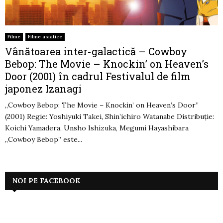
Filme
Filme asiatice
Vânătoarea inter-galactică – Cowboy
Bebop: The Movie – Knockin’ on Heaven’s
Door (2001) în cadrul Festivalul de film
japonez Izanagi
„Cowboy Bebop: The Movie – Knockin’ on Heaven’s Door”
(2001) Regie: Yoshiyuki Takei, Shin’ichiro Watanabe Distribuție:
Koichi Yamadera, Unsho Ishizuka, Megumi Hayashibara
„Cowboy Bebop” este...
NOI PE FACEBOOK