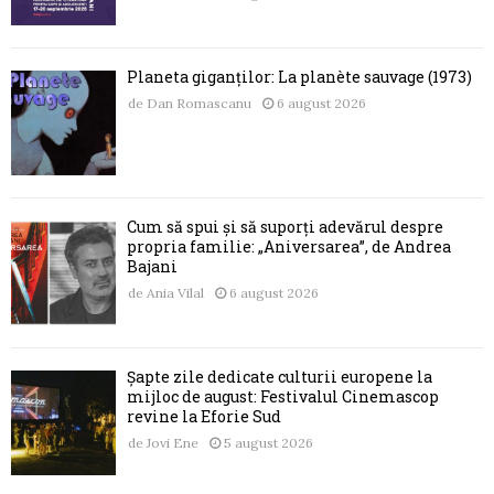
Planeta giganților: La planète sauvage (1973)
de
Dan Romascanu
6 august 2026
Cum să spui și să suporți adevărul despre
propria familie: „Aniversarea”, de Andrea
Bajani
de
Ania Vilal
6 august 2026
Șapte zile dedicate culturii europene la
mijloc de august: Festivalul Cinemascop
revine la Eforie Sud
de
Jovi Ene
5 august 2026