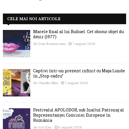
CELE MAI NOI ARTICOLE
Marele final al lui Buñuel: Cet obscur objet du
désir (1977)
de
Dan Romascanu
7 august 2026
Captivi într-un prezent infinit cu Maja Lunde
în „Stop-cadru”
de
Claudia Nițu
7 august 2026
Festivalul APOLODOR, sub Înaltul Patronaj al
Reprezentanței Comisiei Europene în
România
de
Jovi Ene
6 august 2026