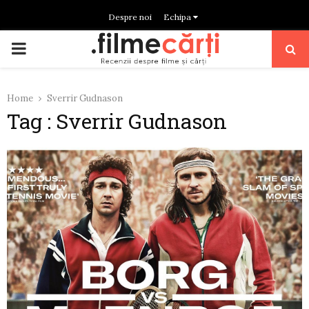
Despre noi
Echipa
PRIMARY
MENU
Home
Sverrir Gudnason
Tag : Sverrir Gudnason