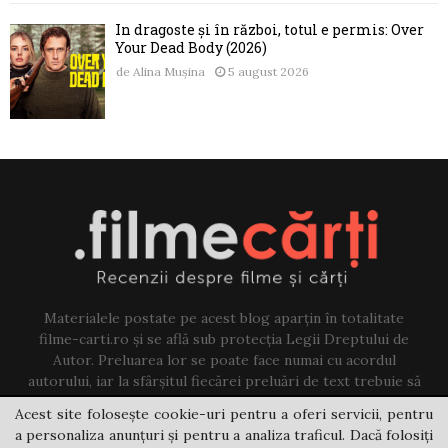
În dragoste și în război, totul e permis: Over
Your Dead Body (2026)
de
Alina Mușina
5 august 2026
Materialele postate pe acest blog aparțin în totalitate
filme-carti.ro și se află sub protecția Legii Dreptului de
Autor. Preluarea lor se poate face numai cu acordul
autorului, iar la sfârșitul fiecărei preluări de text trebuie să
existe un link către acest blog.
Acest site folosește cookie-uri pentru a oferi servicii, pentru
a personaliza anunțuri și pentru a analiza traficul. Dacă folosiți
Contact us:
jovi@filme-carti.ro