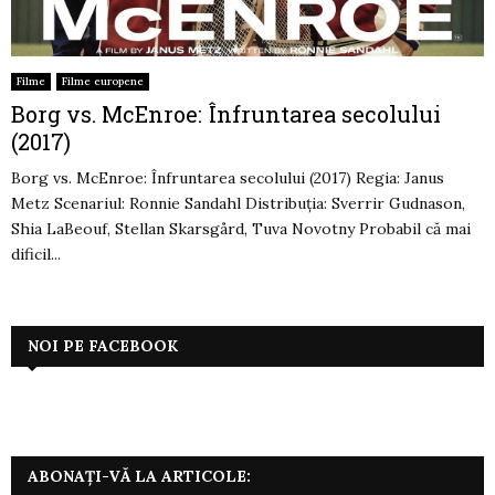
Filme
Filme europene
Borg vs. McEnroe: Înfruntarea secolului
(2017)
Borg vs. McEnroe: Înfruntarea secolului (2017) Regia: Janus
Metz Scenariul: Ronnie Sandahl Distribuţia: Sverrir Gudnason,
Shia LaBeouf, Stellan Skarsgård, Tuva Novotny Probabil că mai
dificil...
NOI PE FACEBOOK
ABONAȚI-VĂ LA ARTICOLE: