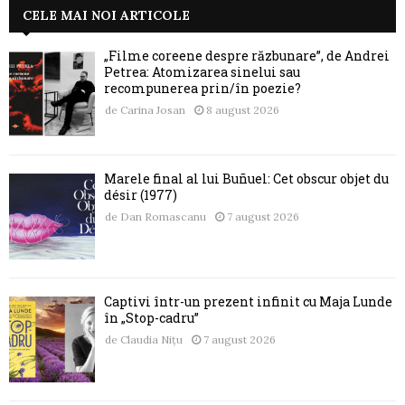
CELE MAI NOI ARTICOLE
„Filme coreene despre răzbunare”, de Andrei
Petrea: Atomizarea sinelui sau
recompunerea prin/în poezie?
de
Carina Josan
8 august 2026
Marele final al lui Buñuel: Cet obscur objet du
désir (1977)
de
Dan Romascanu
7 august 2026
Captivi într-un prezent infinit cu Maja Lunde
în „Stop-cadru”
de
Claudia Nițu
7 august 2026