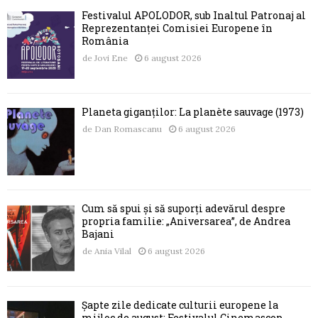
Festivalul APOLODOR, sub Înaltul Patronaj al
Reprezentanței Comisiei Europene în
România
de
Jovi Ene
6 august 2026
Planeta giganților: La planète sauvage (1973)
de
Dan Romascanu
6 august 2026
Cum să spui și să suporți adevărul despre
propria familie: „Aniversarea”, de Andrea
Bajani
de
Ania Vilal
6 august 2026
Șapte zile dedicate culturii europene la
mijloc de august: Festivalul Cinemascop