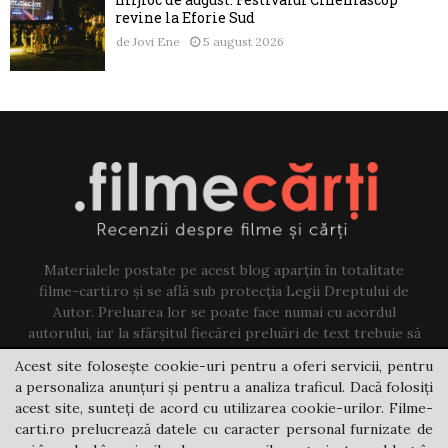
revine la Eforie Sud
de
Jovi Ene
5 august 2026
Materialele postate pe acest blog aparțin în totalitate
filme-carti.ro și se află sub protecția Legii Dreptului de
Autor. Preluarea lor se poate face numai cu acordul
autorului, iar la sfârșitul fiecărei preluări de text trebuie să
existe un link către acest blog.
Acest site folosește cookie-uri pentru a oferi servicii, pentru
a personaliza anunțuri și pentru a analiza traficul. Dacă folosiți
Contact us:
jovi@filme-carti.ro
acest site, sunteți de acord cu utilizarea cookie-urilor. Filme-
carti.ro prelucrează datele cu caracter personal furnizate de