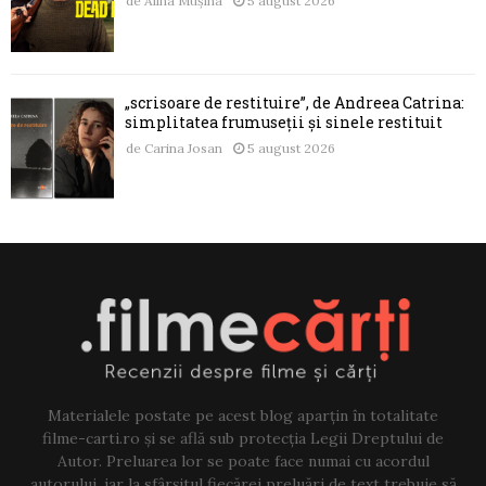
de
Alina Mușina
5 august 2026
„scrisoare de restituire”, de Andreea Catrina:
simplitatea frumuseții și sinele restituit
de
Carina Josan
5 august 2026
Materialele postate pe acest blog aparțin în totalitate
filme-carti.ro și se află sub protecția Legii Dreptului de
Autor. Preluarea lor se poate face numai cu acordul
autorului, iar la sfârșitul fiecărei preluări de text trebuie să