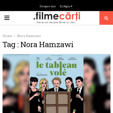
Despre noi
Echipa
PRIMARY
MENU
Home
Nora Hamzawi
Tag : Nora Hamzawi