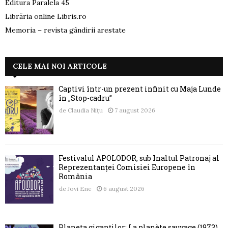
Editura Paralela 45
Librăria online Libris.ro
Memoria – revista gândirii arestate
CELE MAI NOI ARTICOLE
Captivi într-un prezent infinit cu Maja Lunde
în „Stop-cadru”
de
Claudia Nițu
7 august 2026
Festivalul APOLODOR, sub Înaltul Patronaj al
Reprezentanței Comisiei Europene în
România
de
Jovi Ene
6 august 2026
Planeta giganților: La planète sauvage (1973)