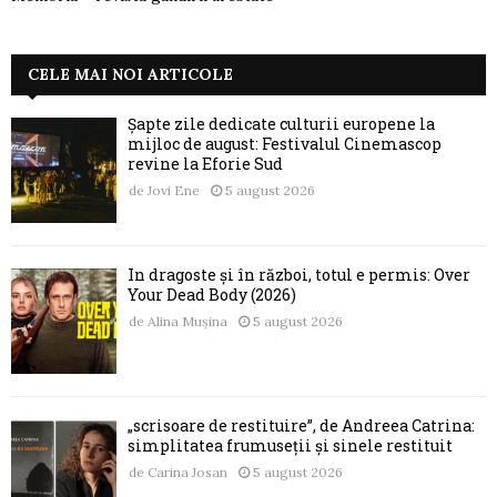
CELE MAI NOI ARTICOLE
Șapte zile dedicate culturii europene la
mijloc de august: Festivalul Cinemascop
revine la Eforie Sud
de
Jovi Ene
5 august 2026
În dragoste și în război, totul e permis: Over
Your Dead Body (2026)
de
Alina Mușina
5 august 2026
„scrisoare de restituire”, de Andreea Catrina:
simplitatea frumuseții și sinele restituit
de
Carina Josan
5 august 2026