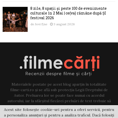
8 zile, 8 spații și peste 100 de evenimente
culturale în 2 Mai | ce(va) rămâne după ȘI
festival 2026
de
Jovi Ene
3 august 2026
Materialele postate pe acest blog aparțin în totalitate
filme-carti.ro și se află sub protecția Legii Dreptului de
Autor. Preluarea lor se poate face numai cu acordul
autorului, iar la sfârșitul fiecărei preluări de text trebuie să
existe un link către acest blog.
Acest site folosește cookie-uri pentru a oferi servicii, pentru
a personaliza anunțuri și pentru a analiza traficul. Dacă folosiți
Contact us:
jovi@filme-carti.ro