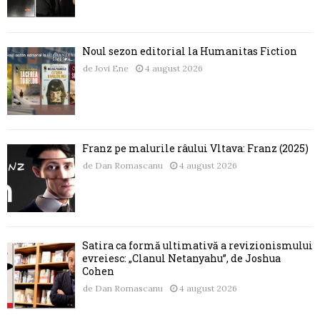
Noul sezon editorial la Humanitas Fiction
de
Jovi Ene
4 august 2026
Franz pe malurile râului Vltava: Franz (2025)
de
Dan Romascanu
4 august 2026
Satira ca formă ultimativă a revizionismului
evreiesc: „Clanul Netanyahu”, de Joshua
Cohen
de
Dan Romascanu
4 august 2026