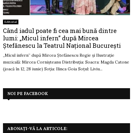
Editorial
Când iadul poate fi cea mai bună dintre
lumi: „Micul infern” după Mircea
Ștefănescu la Teatrul Național București
„Micul infern” după Mircea Ștefănescu Regie și Ilustrație
muzicală: Mircea Cornișteanu Distribuția: Soacra: Magda Catone
(joacă în 12, 28 iunie) Soția: Ilinca Goia Soțul: Liviu...
NOI PE FACEBOOK
ABONAȚI-VĂ LA ARTICOLE: