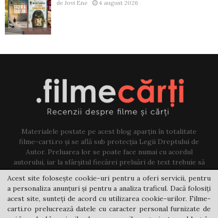
de
Jovi Ene
4 august 2026
Materialele postate pe acest blog aparțin în totalitate
filme-carti.ro și se află sub protecția Legii Dreptului de
Autor. Preluarea lor se poate face numai cu acordul
autorului, iar la sfârșitul fiecărei preluări de text trebuie să
existe un link către acest blog.
Acest site folosește cookie-uri pentru a oferi servicii, pentru
a personaliza anunțuri și pentru a analiza traficul. Dacă folosiți
Contact us:
jovi@filme-carti.ro
acest site, sunteți de acord cu utilizarea cookie-urilor. Filme-
carti.ro prelucrează datele cu caracter personal furnizate de