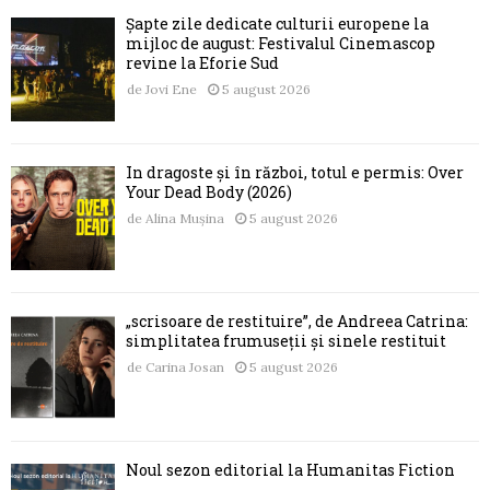
Șapte zile dedicate culturii europene la
mijloc de august: Festivalul Cinemascop
revine la Eforie Sud
de
Jovi Ene
5 august 2026
În dragoste și în război, totul e permis: Over
Your Dead Body (2026)
de
Alina Mușina
5 august 2026
„scrisoare de restituire”, de Andreea Catrina:
simplitatea frumuseții și sinele restituit
de
Carina Josan
5 august 2026
Noul sezon editorial la Humanitas Fiction