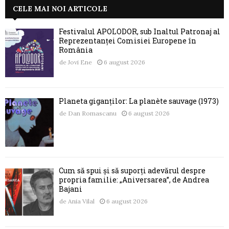
CELE MAI NOI ARTICOLE
Festivalul APOLODOR, sub Înaltul Patronaj al
Reprezentanței Comisiei Europene în
România
de
Jovi Ene
6 august 2026
Planeta giganților: La planète sauvage (1973)
de
Dan Romascanu
6 august 2026
Cum să spui și să suporți adevărul despre
propria familie: „Aniversarea”, de Andrea
Bajani
de
Ania Vilal
6 august 2026