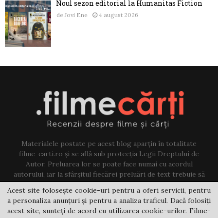
Noul sezon editorial la Humanitas Fiction
de
Jovi Ene
4 august 2026
Materialele postate pe acest blog aparțin în totalitate
filme-carti.ro și se află sub protecția Legii Dreptului de
Autor. Preluarea lor se poate face numai cu acordul
autorului, iar la sfârșitul fiecărei preluări de text trebuie să
existe un link către acest blog.
Acest site folosește cookie-uri pentru a oferi servicii, pentru
a personaliza anunțuri și pentru a analiza traficul. Dacă folosiți
Contact us:
jovi@filme-carti.ro
acest site, sunteți de acord cu utilizarea cookie-urilor. Filme-