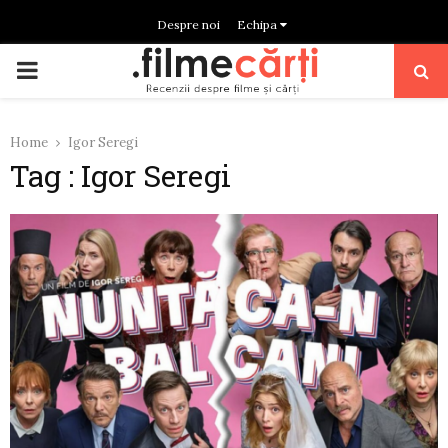
Despre noi
Echipa
PRIMARY
MENU
Home
Igor Seregi
Tag : Igor Seregi