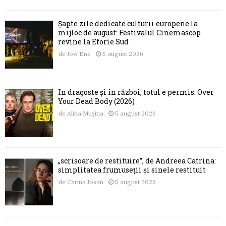
Șapte zile dedicate culturii europene la
mijloc de august: Festivalul Cinemascop
revine la Eforie Sud
de
Jovi Ene
5 august 2026
În dragoste și în război, totul e permis: Over
Your Dead Body (2026)
de
Alina Mușina
5 august 2026
„scrisoare de restituire”, de Andreea Catrina:
simplitatea frumuseții și sinele restituit
de
Carina Josan
5 august 2026