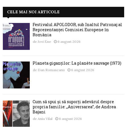
CELE MAI NOI ARTICOLE
Festivalul APOLODOR, sub Înaltul Patronaj al
Reprezentanței Comisiei Europene în
România
de
Jovi Ene
6 august 2026
Planeta giganților: La planète sauvage (1973)
de
Dan Romascanu
6 august 2026
Cum să spui și să suporți adevărul despre
propria familie: „Aniversarea”, de Andrea
Bajani
de
Ania Vilal
6 august 2026