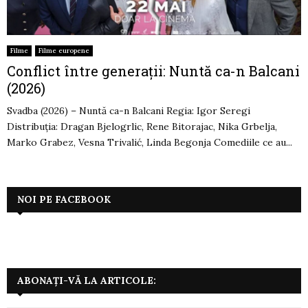
Filme
Filme europene
Conflict între generații: Nuntă ca-n Balcani
(2026)
Svadba (2026) – Nuntă ca-n Balcani Regia: Igor Seregi
Distribuția: Dragan Bjelogrlic, Rene Bitorajac, Nika Grbelja,
Marko Grabez, Vesna Trivalić, Linda Begonja Comediile ce au...
NOI PE FACEBOOK
ABONAȚI-VĂ LA ARTICOLE: