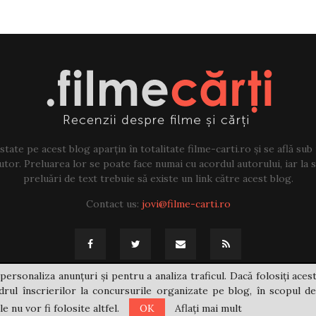
tate pe acest blog aparțin în totalitate filme-carti.ro și se află sub
tor. Preluarea lor se poate face numai cu acordul autorului, iar la sf
preluări de text trebuie să existe un link către acest blog.
Contact us:
jovi@filme-carti.ro
personaliza anunțuri și pentru a analiza traficul. Dacă folosiți acest
rul înscrierilor la concursurile organizate pe blog, în scopul de
 nu vor fi folosite altfel.
OK
Aflați mai mult
@2021 - filme-carti.ro