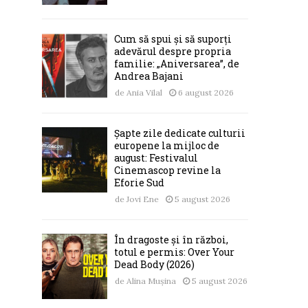
Cum să spui și să suporți
adevărul despre propria
familie: „Aniversarea”, de
Andrea Bajani
de
Ania Vilal
6 august 2026
Șapte zile dedicate culturii
europene la mijloc de
august: Festivalul
Cinemascop revine la
Eforie Sud
de
Jovi Ene
5 august 2026
În dragoste și în război,
totul e permis: Over Your
Dead Body (2026)
de
Alina Mușina
5 august 2026