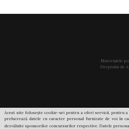
Materialele pos
Dreptului de Au
Acest site folosește cookie-uri pentru a oferi servicii, pentru a 
prelucrează datele cu caracter personal furnizate de voi în cad
dezvăluite sponsorilor concursurilor respective. Datele personale