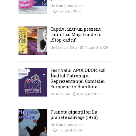
de
Dan Romascanu
7 august 2026
Captivi într-un prezent
infinit cu Maja Lunde în
„Stop-cadru”
de
Claudia Nițu
7 august 2026
Festivalul APOLODOR, sub
Înaltul Patronaj al
Reprezentanței Comisiei
Europene în România
de
Jovi Ene
6 august 2026
Planeta giganților: La
planète sauvage (1973)
de
Dan Romascanu
6 august 2026