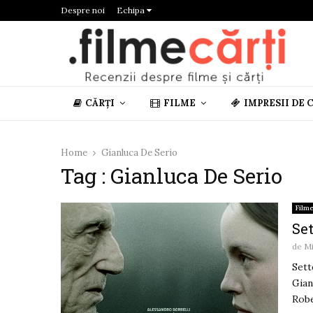
Despre noi
Echipa
CĂRȚI
FILME
IMPRESII DE 
Home
Gianluca De Serio
Tag : Gianluca De Serio
Film
Set
de
M
Sett
Gian
Robe