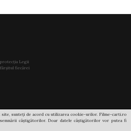
 protecția Legii
ârșitul fiecărei
 site, sunteți de acord cu utilizarea cookie-urilor. Filme-carti.ro
semnării câștigătorilor. Doar datele câștigătorilor vor putea fi