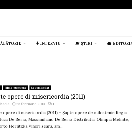
CĂLĂTORIE
INTERVIU
ȘTIRI
EDITORI
e
Filme europene
Recomandat
te opere di misericordia (2011)
ihaela
26 februarie 2013
1
e opere di misericordia (2011) – Şapte opere de milostenie Regia:
luca De Serio, Massimiliano De Serio Distributia: Olimpia Melinte,
rto Herlitzka Vineri seara, am...