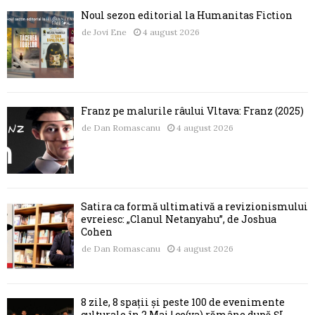
Noul sezon editorial la Humanitas Fiction
de
Jovi Ene
4 august 2026
Franz pe malurile râului Vltava: Franz (2025)
de
Dan Romascanu
4 august 2026
Satira ca formă ultimativă a revizionismului
evreiesc: „Clanul Netanyahu”, de Joshua
Cohen
de
Dan Romascanu
4 august 2026
8 zile, 8 spații și peste 100 de evenimente
culturale în 2 Mai | ce(va) rămâne după ȘI