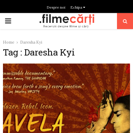
Despre noi
Echipa
PRIMARY
MENU
Home
Daresha Kyi
Tag : Daresha Kyi