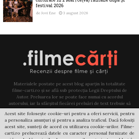
festival 2026
de
Jovi Ene
3 august 2026
Materialele postate pe acest blog aparțin în totalitate
filme-carti.ro și se află sub protecția Legii Dreptului de
Autor. Preluarea lor se poate face numai cu acordul
autorului, iar la sfârșitul fiecărei preluări de text trebuie să
existe un link către acest blog.
Acest site folosește cookie-uri pentru a oferi servicii, pentru
a personaliza anunțuri și pentru a analiza traficul. Dacă folosiți
Contact us:
jovi@filme-carti.ro
acest site, sunteți de acord cu utilizarea cookie-urilor. Filme-
carti.ro prelucrează datele cu caracter personal furnizate de