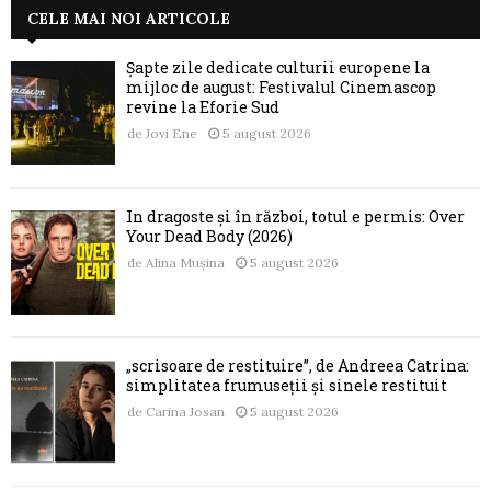
CELE MAI NOI ARTICOLE
Șapte zile dedicate culturii europene la
mijloc de august: Festivalul Cinemascop
revine la Eforie Sud
de
Jovi Ene
5 august 2026
În dragoste și în război, totul e permis: Over
Your Dead Body (2026)
de
Alina Mușina
5 august 2026
„scrisoare de restituire”, de Andreea Catrina:
simplitatea frumuseții și sinele restituit
de
Carina Josan
5 august 2026