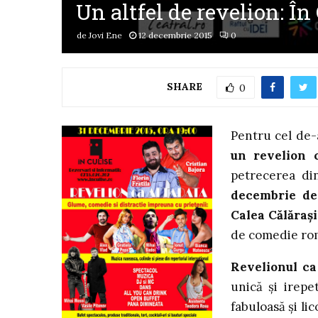
Un altfel de revelion: În
de
Jovi Ene
12 decembrie 2015
0
SHARE
0
Pentru cel de-
un revelion 
petrecerea di
decembrie de
Calea Călărași
de comedie rom
Revelionul c
unică și irepe
fabuloasă și li