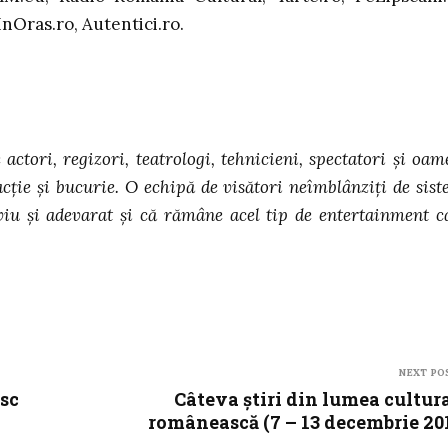
nOras.ro, Autentici.ro.
ctori, regizori, teatrologi, tehnicieni, spectatori și oam
acție și bucurie. O echipă de visători neîmblânziți de sist
 viu și adevarat și că rămâne acel tip de entertainment c
NEXT PO
sc
Câteva știri din lumea cultur
românească (7 – 13 decembrie 20