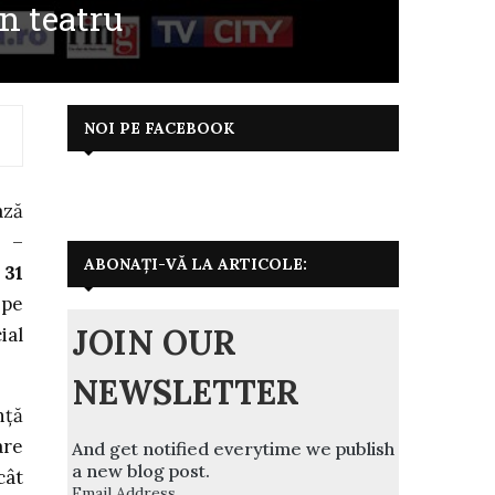
în teatru
NOI PE FACEBOOK
ază
ă –
ABONAȚI-VĂ LA ARTICOLE:
e
31
 pe
JOIN OUR
ial
NEWSLETTER
nță
are
And get notified everytime we publish
a new blog post.
cât
Email Address