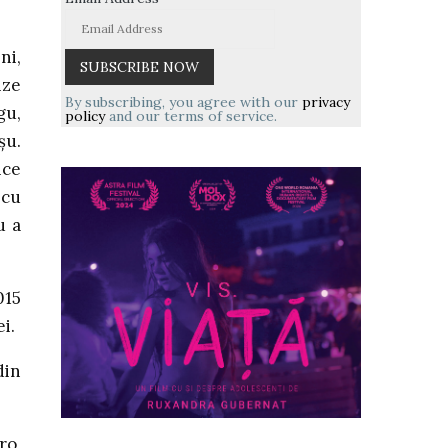
ni,
ize
By subscribing, you agree with our
privacy
gu,
policy
and our terms of service.
șu.
ice
 cu
u a
015
i.
din
ro,