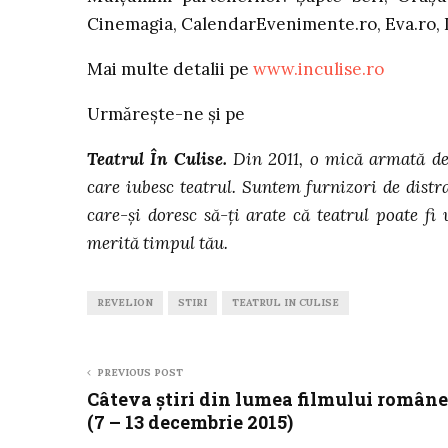
Cinemagia, CalendarEvenimente.ro, Eva.ro, I
Mai multe detalii pe
www.inculise.ro
Urmărește-ne și pe
Teatrul În Culise.
Din 2011, o mică armată de a
care iubesc teatrul. Suntem furnizori de distr
care-și doresc să-ți arate că teatrul poate fi
merită timpul tău.
REVELION
STIRI
TEATRUL IN CULISE
PREVIOUS POST
Câteva știri din lumea filmului române
(7 – 13 decembrie 2015)