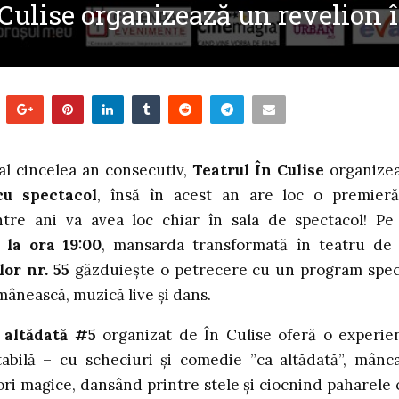
 Culise organizează un revelion 
al cincelea an consecutiv,
Teatrul În Culise
organize
cu spectacol
, însă în acest an are loc o premier
ntre ani va avea loc chiar în sala de spectacol! P
 la ora 19:00
, mansarda transformată în teatru de
lor nr. 55
găzduiește o petrecere cu un program spec
ânească, muzică live și dans.
a altădată #5
organizat de În Culise oferă o experie
tabilă – cu scheciuri și comedie ”ca altădată”, mânc
cori magice, dansând printre stele și ciocnind paharele 