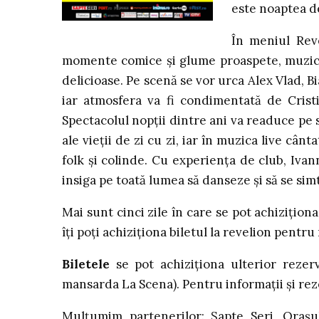
este noaptea d
În meniul Reve
momente comice și glume proaspete, muzică 
delicioase. Pe scenă se vor urca Alex Vlad, 
iar atmosfera va fi condimentată de Cristia
Spectacolul nopții dintre ani va readuce pe
ale vieții de zi cu zi, iar în muzica live cân
folk și colinde. Cu experiența de club, Iva
insiga pe toată lumea să danseze și să se sim
Mai sunt cinci zile în care se pot achizițio
îți poți achiziționa biletul la revelion pentr
Biletele
se pot achiziționa ulterior rezerv
mansarda La Scena). Pentru informații și rez
Mulțumim partenerilor: Șapte Seri, Orașul