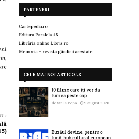
PARTENERI
Cartepedia.ro
Editura Paralela 45
Librăria online Libris.ro
eni
Memoria – revista gândirii arestate
em,
are
CELE MAI NOI ARTICOLE
10 filme care îți vor da
lumea peste cap
de
Stella Popa
9 august 2026
ST
ală
15)
Buzăul devine, pentru o
lună, hub cultural european