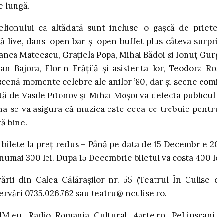
e lungă.
lionului ca altădată sunt incluse: o gașcă de priete
live, dans, open bar și open buffet plus câteva surpr
Bianca Mateescu, Grațiela Popa, Mihai Bădoi și Ionuț Gur
n Bajora, Florin Frățilă și asistenta lor, Teodora Ro
 scenă momente celebre ale anilor ’80, dar și scene com
tată de Vasile Pitonov și Mihai Moșoi va delecta publicul
nna se va asigura că muzica este ceea ce trebuie pentr
tă bine.
na bilete la preț redus – Până pe data de 15 Decembrie 2
u numai 300 lei. După 15 Decembrie biletul va costa 400 le
ării din Calea Călărașilor nr. 55 (Teatrul În Culise 
ervări 0735.026.762 sau teatru@inculise.ro.
M.eu, Radio Romania Cultural, 4arte.ro, PeLipscani.