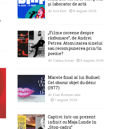
și laborator de artă
de
Jovi Ene
8 august 2026
a
„Filme coreene despre
răzbunare”, de Andrei
Petrea: Atomizarea sinelui
sau recompunerea prin/în
poezie?
de
Carina Josan
8 august 2026
Marele final al lui Buñuel:
Cet obscur objet du désir
(1977)
de
Dan Romascanu
7 august 2026
Captivi într-un prezent
infinit cu Maja Lunde în
„Stop-cadru”