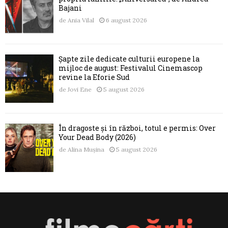
Bajani
de
Ania Vilal
6 august 2026
Șapte zile dedicate culturii europene la
mijloc de august: Festivalul Cinemascop
revine la Eforie Sud
de
Jovi Ene
5 august 2026
În dragoste și în război, totul e permis: Over
Your Dead Body (2026)
de
Alina Mușina
5 august 2026