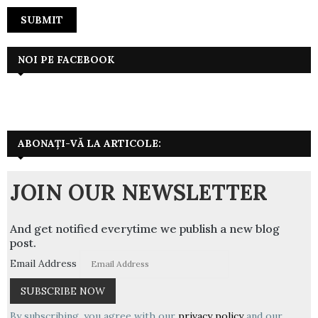
NOI PE FACEBOOK
ABONAȚI-VĂ LA ARTICOLE:
JOIN OUR NEWSLETTER
And get notified everytime we publish a new blog
post.
Email Address
By subscribing, you agree with our
privacy policy
and our