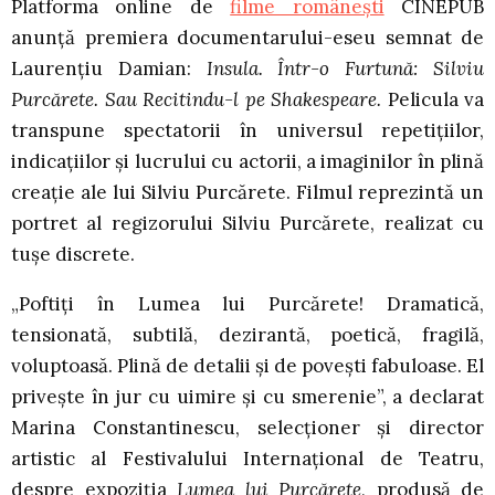
Platforma online de
filme românești
CINEPUB
anunță premiera documentarului-eseu semnat de
Laurențiu Damian:
Insula. Într-o Furtună: Silviu
Purcărete. Sau Recitindu-l pe Shakespeare.
Pelicula va
transpune spectatorii în universul repetițiilor,
indicațiilor și lucrului cu actorii, a imaginilor în plină
creație ale lui Silviu Purcărete. Filmul reprezintă un
portret al regizorului Silviu Purcărete, realizat cu
tuşe discrete.
„Poftiţi în Lumea lui Purcărete! Dramatică,
tensionată, subtilă, dezirantă, poetică, fragilă,
voluptoasă. Plină de detalii şi de povești fabuloase. El
priveşte în jur cu uimire şi cu smerenie”, a declarat
Marina Constantinescu, selecționer și director
artistic al Festivalului Internațional de Teatru,
despre expoziția
Lumea lui Purcărete
, produsă de