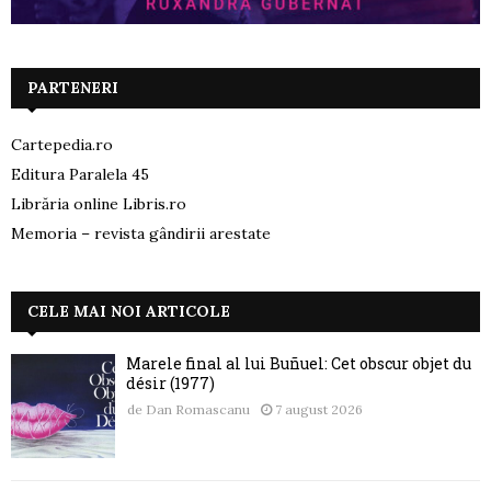
PARTENERI
Cartepedia.ro
Editura Paralela 45
Librăria online Libris.ro
Memoria – revista gândirii arestate
CELE MAI NOI ARTICOLE
Marele final al lui Buñuel: Cet obscur objet du
désir (1977)
de
Dan Romascanu
7 august 2026