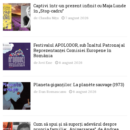
Captivi într-un prezent infinit cu Maja Lunde
în „Stop-cadru”
de
Claudia Nițu
7 august 2026
Festivalul APOLODOR, sub Înaltul Patronaj al
Reprezentanței Comisiei Europene în
România
de
Jovi Ene
6 august 2026
Planeta giganților: La planète sauvage (1973)
de
Dan Romascanu
6 august 2026
Cum să spui și să suporți adevărul despre
propria familie: „Aniversarea”, de Andrea