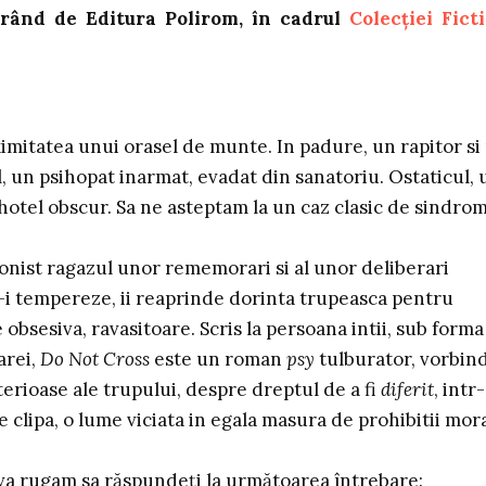
urând de Editura Polirom, în cadrul
Colecției Fict
imitatea unui orasel de munte. In padure, un rapitor si
l, un psihopat inarmat, evadat din sanatoriu. Ostaticul, 
otel obscur. Sa ne asteptam la un caz clasic de sindro
agonist ragazul unor rememorari si al unor deliberari
sa-i tempereze, ii reaprinde dorinta trupeasca pentru
e obsesiva, ravasitoare. Scris la persoana intii, sub forma
arei,
Do Not Cross
este un roman
psy
tulburator, vorbin
terioase ale trupului, despre dreptul de a fi
diferit
, intr
e clipa, o lume viciata in egala masura de prohibitii mor
 va rugam sa răspundeţi la următoarea întrebare: