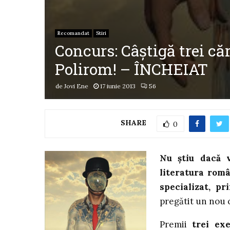
Recomandat
Stiri
Concurs: Câștigă trei căr
Polirom! – ÎNCHEIAT
de
Jovi Ene
17 iunie 2013
56
SHARE
0
Nu știu dacă 
literatura rom
specializat, pr
pregătit un nou 
Premii
trei ex