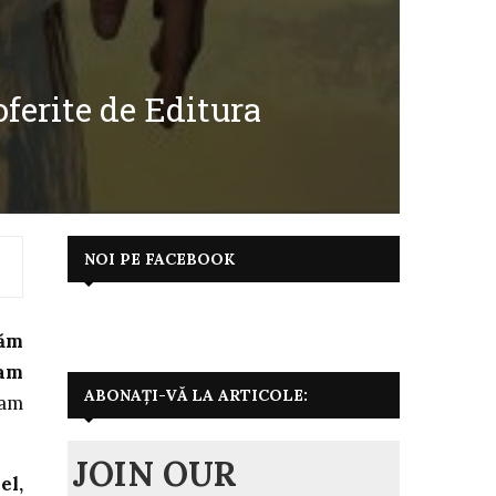
oferite de Editura
NOI PE FACEBOOK
jăm
-am
ABONAȚI-VĂ LA ARTICOLE:
-am
JOIN OUR
el,