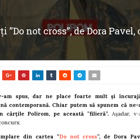
ți ”Do not cross”, de Dora Pavel, 
v-am spus, dar ne place foarte mult și încura
ână contemporană. Chiar putem să spunem că ne
in cărțile Polirom, pe această ”filieră”.
Aşadar, v
concurs:
emplare din cartea ”
Do not cross
”, de Dora Pav