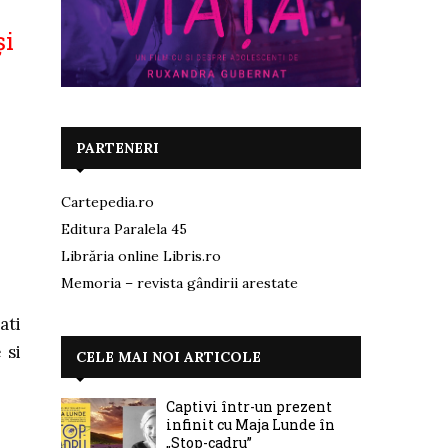
și
PARTENERI
Cartepedia.ro
Editura Paralela 45
Librăria online Libris.ro
Memoria – revista gândirii arestate
ati
 si
CELE MAI NOI ARTICOLE
Captivi într-un prezent
infinit cu Maja Lunde în
„Stop-cadru”