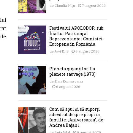
de
Claudia Nițu
7 august 2026
lui
rat
Festivalul APOLODOR, sub
Înaltul Patronaj al
ile
Reprezentanței Comisiei
Europene în România
de
Jovi Ene
6 august 2026
Planeta giganților: La
planète sauvage (1973)
de
Dan Romascanu
6 august 2026
Cum să spui și să suporți
adevărul despre propria
familie: „Aniversarea”, de
Andrea Bajani
de
Ania Vilal
6 august 2026