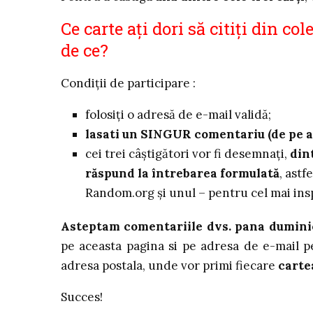
Ce carte ați dori să citiți din cole
de ce?
Condiţii de participare :
folosiţi o adresă de e-mail validă;
lasati un SINGUR comentariu (de pe ace
cei trei câştigători vor fi desemnați,
din
răspund la întrebarea formulată
, astf
Random.org și unul – pentru cel mai insp
Asteptam comentariile dvs. pana duminică
pe aceasta pagina si pe adresa de e-mail 
adresa postala, unde vor primi fiecare
cart
Succes!