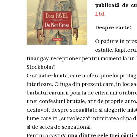
publicată de c
Ltd
.
Despre carte:
O padure in prox
ostatic. Rapitoru
tinar gay, receptioner pentru moment la un h
Stockholm?
O situatie-limita, care ii ofera junelui prot
interioare. O fuga din prezent care, in loc 
barbatul caruia ii poarta de citiva ani o iubir
unei confesiuni brutale, atit de proprie auto
dezinvolt despre sexualitate si alegerile mis
lume care iti „survoleaza“ intimitatea clipa d
si de setea de senzational.
Pentru a castiga
una dintre cele trei cărți
,