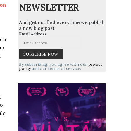
NEWSLETTER
ion
And get notified everytime we publish
a new blog post.
Email Address
 un
un
m
By subscribing, you agree with our
privacy
policy
and our terms of service.
d
-o
ale