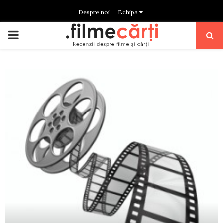
Despre noi
Echipa
PRIMARY
MENU