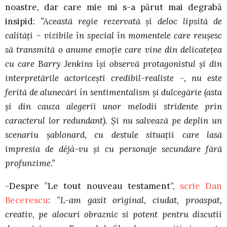
noastre, dar care mie mi s-a părut mai degrabă
insipid:
”Această regie rezervată şi deloc lipsită de
calităţi – vizibile în special în momentele care reuşesc
să transmită o anume emoţie care vine din delicateţea
cu care Barry Jenkins îşi observă protagonistul şi din
interpretările actoriceşti credibil-realiste -, nu este
ferită de alunecări în sentimentalism şi dulcegărie (asta
şi din cauza alegerii unor melodii stridente prin
caracterul lor redundant). Şi nu salvează pe deplin un
scenariu şablonard, cu destule situaţii care lasă
impresia de déjà-vu şi cu personaje secundare fără
profunzime.”
-Despre ”Le tout nouveau testament”,
scrie Dan
Becerescu
: ”
L-am gasit original, ciudat, proaspat,
creativ, pe alocuri obraznic si potent pentru discutii