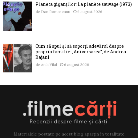
Planeta giganților: La planète sauvage (1973)
de
Dan Romascanu
6 august 2026
Cum să spui și să suporți adevărul despre
propria familie: „Aniversarea”, de Andrea
Bajani
de
Ania Vilal
6 august 2026
Materialele postate pe acest blog aparțin în totalitate