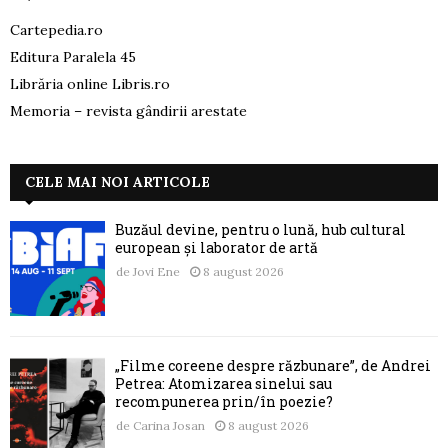
Cartepedia.ro
Editura Paralela 45
Librăria online Libris.ro
Memoria – revista gândirii arestate
CELE MAI NOI ARTICOLE
Buzăul devine, pentru o lună, hub cultural
european și laborator de artă
de
Jovi Ene
8 august 2026
„Filme coreene despre răzbunare”, de Andrei
Petrea: Atomizarea sinelui sau
recompunerea prin/în poezie?
de
Carina Josan
8 august 2026