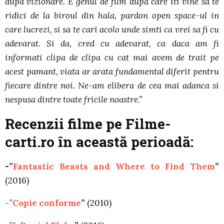
dupa vizionare. E genul de film dupa care iti vine sa te
ridici de la biroul din hala, pardon open space-ul in
care lucrezi, si sa te cari acolo unde simti ca vrei sa fi cu
adevarat. Si da, cred cu adevarat, ca daca am fi
informati clipa de clipa cu cat mai avem de trait pe
acest pamant, viata ar arata fundamental diferit pentru
fiecare dintre noi. Ne-am elibera de cea mai adanca si
nespusa dintre toate fricile noastre.”
Recenzii filme pe Filme-
carti.ro în această perioadă:
-”
Fantastic Beasts and Where to Find Them
”
(2016)
-”
Copie conforme
”
(2010)