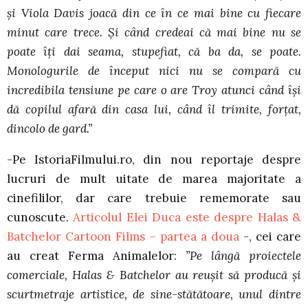
și Viola Davis joacă din ce în ce mai bine cu fiecare
minut care trece. Și când credeai că mai bine nu se
poate îți dai seama, stupefiat, că ba da, se poate.
Monologurile de început nici nu se compară cu
incredibila tensiune pe care o are Troy atunci când își
dă copilul afară din casa lui, când îl trimite, forțat,
dincolo de gard.”
-Pe IstoriaFilmului.ro, din nou reportaje despre
lucruri de mult uitate de marea majoritate a
cinefililor, dar care trebuie rememorate sau
cunoscute.
Articolul Elei Duca este despre Halas &
Batchelor Cartoon Films – partea a doua
-, cei care
au creat Ferma Animalelor:
”Pe lângă proiectele
comerciale, Halas & Batchelor au reușit să producă și
scurtmetraje artistice, de sine-stătătoare, unul dintre