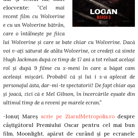
elocvente: ”
Cel mai
recent film cu Wolverine
e cu un Wolverine bătrân,
care o întâlnește pe fiica
lui Wolverine și care se bate chiar cu Wolverine. Dacă
voi v-ați săturat de atâta Wolverine, ce credeți că simte
Hugh Jackman după ce timp de 17 ani a tot reluat același
rol și după 9 filme cu x-meni în care a băgat cam
aceleași mișcări. Probabil că și lui i s-a aplecat de
personajul ăsta, dar-mi-te spectatorii! De fapt chiar așa
și joacă, zici că e Mel Gibson, în încercările eșuate din
ultimul timp de a reveni pe marele ecran.”
-Ionuț Mareș
scrie pe ZiarulMetropolis.ro
despre
câștigătorul Premiului Oscar pentru cel mai bun
film, Moonlight, apărut de curând și pe ecranele