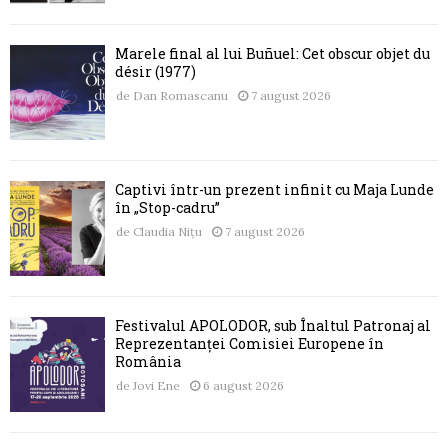
Marele final al lui Buñuel: Cet obscur objet du
désir (1977)
de
Dan Romascanu
7 august 2026
Captivi într-un prezent infinit cu Maja Lunde
în „Stop-cadru”
de
Claudia Nițu
7 august 2026
Festivalul APOLODOR, sub Înaltul Patronaj al
Reprezentanței Comisiei Europene în
România
de
Jovi Ene
6 august 2026