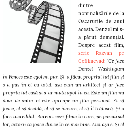
dintre
nominalizările de la
Oscarurile de anul
acesta. Denzel mi s-
a părut demențial.
Despre acest film,
scrie Razvan pe
Cefilmevad
:
”Ce face
Denzel Washington
în Fences este egoism pur. Și-a făcut propriul lui film și
s-a pus în el cu totul, așa cum un arhitect și-ar face
propria lui casă și s-ar muta apoi în ea. Este un film nu
doar de autor ci este aproape un film personal. El să
joace, el să decidă, el să se bucure, el să îl trăiască. Și o
face incredibil. Rareori vezi filme în care, pe parcursul
lor, actorii să joace din ce în ce mai bine. Aici așa e. Și el