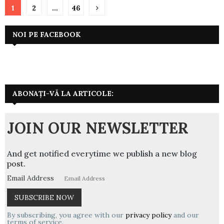
Paginație
1
2
…
46
articole
NOI PE FACEBOOK
ABONAȚI-VĂ LA ARTICOLE:
JOIN OUR NEWSLETTER
And get notified everytime we publish a new blog
post.
Email Address
By subscribing, you agree with our
privacy policy
and our
terms of service.