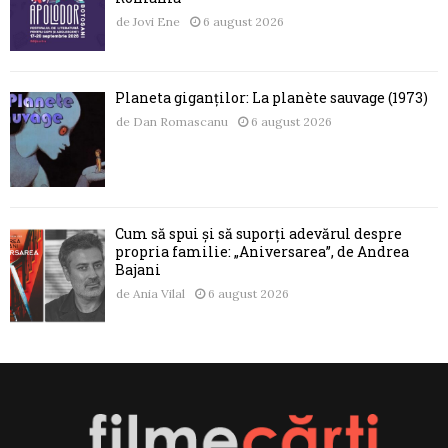
de
Jovi Ene
6 august 2026
Planeta giganților: La planète sauvage (1973)
de
Dan Romascanu
6 august 2026
Cum să spui și să suporți adevărul despre
propria familie: „Aniversarea”, de Andrea
Bajani
de
Ania Vilal
6 august 2026