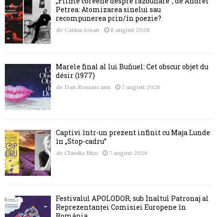
„Filme coreene despre răzbunare”, de Andrei
Petrea: Atomizarea sinelui sau
recompunerea prin/în poezie?
de
Carina Josan
8 august 2026
Marele final al lui Buñuel: Cet obscur objet du
désir (1977)
de
Dan Romascanu
7 august 2026
Captivi într-un prezent infinit cu Maja Lunde
în „Stop-cadru”
de
Claudia Nițu
7 august 2026
Festivalul APOLODOR, sub Înaltul Patronaj al
Reprezentanței Comisiei Europene în
România