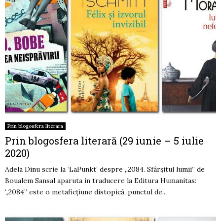
Prin blogosfera literara
Prin blogosfera literară (29 iunie – 5 iulie
2020)
Adela Dinu scrie la ‘LaPunkt’ despre „2084. Sfârșitul lumii” de
Boualem Sansal aparuta in traducere la Editura Humanitas:
‘„2084” este o metaficțiune distopică, punctul de...