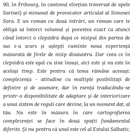
90, în Fribourg, în cantonul elvețian traversat de apele
Sarinei) și minunat de provocator articulat al Simonei
Sora. E un roman cu două intrări, un roman care te
obligă să întorci volumul și povestea exact ca atunci
când întorci o clepsidră după ce nisipul din partea de
sus s-a scurs și aștepți cuminte noua experiență
măsurată de firele de nisip dinăuntru. Dar ceea ce în
clepsidră este egal cu sine însuși, aici este și nu este în
același timp. Este pentru că tema rămâne aceeași:
complezența – atitudine cu multiple posibilități de
definire și de asumare, dar în esență traducându-se
printr-o disponibilitate de adaptare și de interiorizare
a unui sistem de reguli care devine, la un moment dat, al
tău. Nu este în măsura în care cartografierea
complezenței se face în două spații fundamental
diferite. Și nu pentru că unul este cel al Estului Sălbatic,