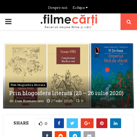
Despre noi
Echipa
PRIMARY
MENU
Prin blogosfera literara
Prin blogosfera literară (20 – 26 iulie 2020)
de
Dan Romascanu
27 iulie 2020
0
SHARE
0