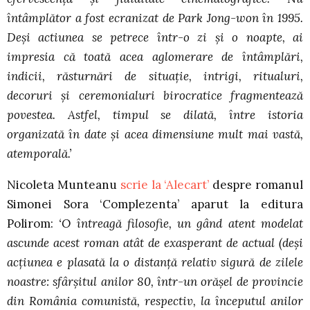
întâmplător a fost ecranizat de Park Jong-won în 1995.
Deși actiunea se petrece într-o zi și o noapte, ai
impresia că toată acea aglomerare de întâmplări,
indicii, răsturnări de situaţie, intrigi, ritualuri,
decoruri și ceremonialuri birocratice fragmentează
povestea. Astfel, timpul se dilată, între istoria
organizată în date și acea dimensiune mult mai vastă,
atemporală.’
Nicoleta Munteanu
scrie la ‘Alecart’
despre romanul
Simonei Sora ‘Complezenta’ aparut la editura
Polirom:
‘O întreagă filosofie, un gând atent modelat
ascunde acest roman atât de exasperant de actual (deși
acțiunea e plasată la o distanță relativ sigură de zilele
noastre: sfârșitul anilor 80, într-un orășel de provincie
din România comunistă, respectiv, la începutul anilor