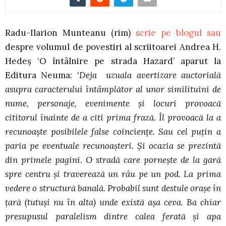
Radu-Ilarion Munteanu (rim)
scrie pe blogul sau
despre volumul de povestiri al scriitoarei Andrea H.
Hedeş ‘O întâlnire pe strada Hazard’ aparut la
Editura Neuma:
‘Deja uzuala avertizare auctorială
asupra caracterului întâmplător al unor similituini de
nume, personaje, evenimente şi locuri provoacă
cititorul înainte de a citi prima frază. Îl provoacă la a
recunoaşte posibilele false coincienţe. Sau cel puţin a
paria pe eventuale recunoaşteri. Şi ocazia se prezintă
din primele pagini. O stradă care porneşte de la gară
spre centru şi traverează un râu pe un pod. La prima
vedere o structură banală. Probabil sunt destule oraşe în
ţară (tutuşi nu în alta) unde există aşa ceva. Ba chiar
presupusul paralelism dintre calea ferată şi apa