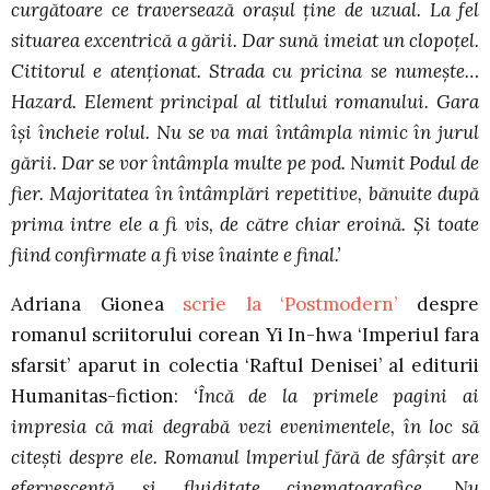
curgătoare ce traversează oraşul ţine de uzual. La fel
situarea excentrică a gării. Dar sună imeiat un clopoţel.
Cititorul e atenţionat. Strada cu pricina se numeşte…
Hazard. Element principal al titlului romanului. Gara
îşi încheie rolul. Nu se va mai întâmpla nimic în jurul
gării. Dar se vor întâmpla multe pe pod. Numit Podul de
fier. Majoritatea în întâmplări repetitive, bănuite după
prima intre ele a fi vis, de către chiar eroină. Şi toate
fiind confirmate a fi vise înainte e final.’
Adriana Gionea
scrie la ‘Postmodern’
despre
romanul scriitorului corean Yi In-hwa ‘Imperiul fara
sfarsit’ aparut in colectia ‘Raftul Denisei’ al editurii
Humanitas-fiction:
‘Încă de la primele pagini ai
impresia că mai degrabă vezi evenimentele, în loc să
citești despre ele. Romanul lmperiul fără de sfârșit are
efervescenţă și fluiditate cinematografice. Nu