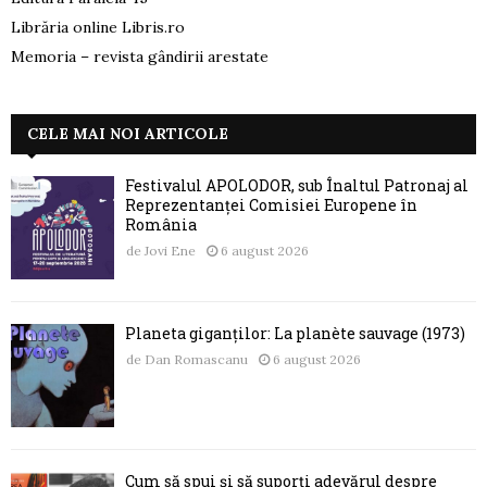
Librăria online Libris.ro
Memoria – revista gândirii arestate
CELE MAI NOI ARTICOLE
Festivalul APOLODOR, sub Înaltul Patronaj al
Reprezentanței Comisiei Europene în
România
de
Jovi Ene
6 august 2026
Planeta giganților: La planète sauvage (1973)
de
Dan Romascanu
6 august 2026
Cum să spui și să suporți adevărul despre