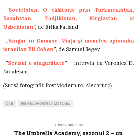
–
”
Sovietstan. O călătorie prin Turkmenistan,
Kazahstan, Tadjikistan, Kirgîzstan și
Uzbekistan
”,
de Erika Fatland
–
„
Singur în Damasc. Viața și moartea spionului
israelian Eli Cohen
”
, de Samuel Segev
-”
Scrisul e singurătate
” –
interviu cu Veronica D.
Niculescu
(Sursă fotografii: PostModern.ro, Alecart.ro)
DAN
PRIN BLOGOSFERA LITERARA
PREVIOUS POST
The Umbrella Academy, sezonul 2 – un