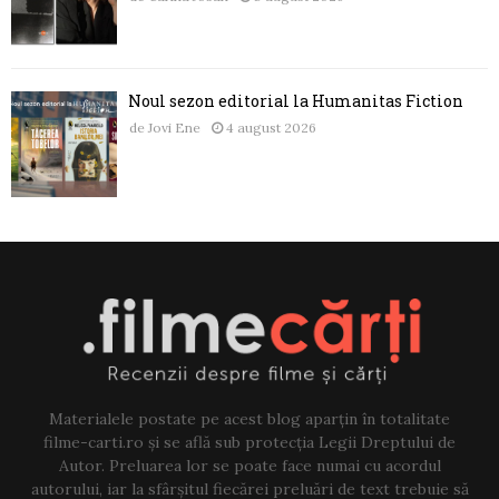
Noul sezon editorial la Humanitas Fiction
de
Jovi Ene
4 august 2026
Materialele postate pe acest blog aparțin în totalitate
filme-carti.ro și se află sub protecția Legii Dreptului de
Autor. Preluarea lor se poate face numai cu acordul
autorului, iar la sfârșitul fiecărei preluări de text trebuie să