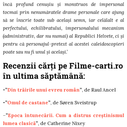
încă profund cenușiu și monstruos de impersonal
tocmai prin nenumăratele drame personale care ajung
să se înscrie toate sub același semn, iar celălalt e al
perfectului, echilibratului, impersonalului mecanism
(administrativ, dar nu numai) al Republici Helvete, ci și
pentru că personajul-pretext al acestei caleidoscopieri
poate sau nu fi unul și același.’
Recenzii cărţi pe Filme-carti.ro
în ultima săptămână:
-”
Din trăirile unui evreu român
”
, de Raul Ancel
-”
Omul de castane
”
, de Søren Sveistrup
–
”
Epoca întunecării. Cum a distrus creștinismul
lumea clasică
”
, de Catherine Nixey