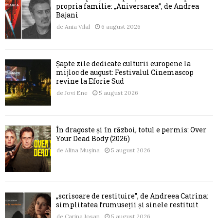
propria familie: „Aniversarea”, de Andrea
Bajani
de
Ania Vilal
6 august 2026
Șapte zile dedicate culturii europene la
mijloc de august: Festivalul Cinemascop
revine la Eforie Sud
de
Jovi Ene
5 august 2026
În dragoste și în război, totul e permis: Over
Your Dead Body (2026)
de
Alina Mușina
5 august 2026
„scrisoare de restituire”, de Andreea Catrina:
simplitatea frumuseții și sinele restituit
de
Carina Josan
5 august 2026