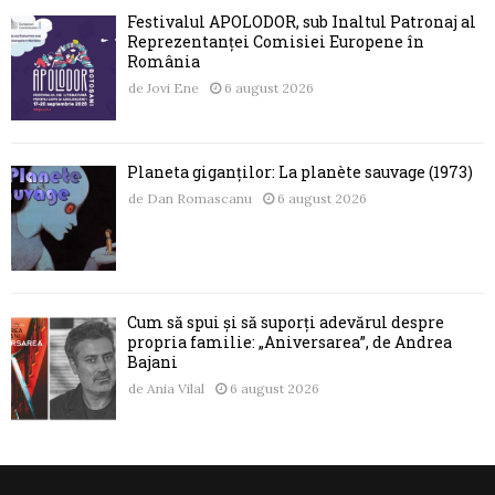
Festivalul APOLODOR, sub Înaltul Patronaj al
Reprezentanței Comisiei Europene în
România
de
Jovi Ene
6 august 2026
Planeta giganților: La planète sauvage (1973)
de
Dan Romascanu
6 august 2026
Cum să spui și să suporți adevărul despre
propria familie: „Aniversarea”, de Andrea
Bajani
de
Ania Vilal
6 august 2026