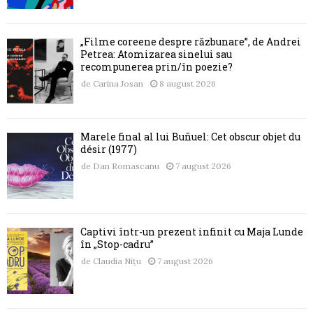
„Filme coreene despre răzbunare”, de Andrei
Petrea: Atomizarea sinelui sau
recompunerea prin/în poezie?
de
Carina Josan
8 august 2026
Marele final al lui Buñuel: Cet obscur objet du
désir (1977)
de
Dan Romascanu
7 august 2026
Captivi într-un prezent infinit cu Maja Lunde
în „Stop-cadru”
de
Claudia Nițu
7 august 2026