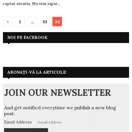
captat atentia. Nu stiu sigur...
Paginație
1
…
33
34
articole
NOI PE FACEBOOK
ABONAȚI-VĂ LA ARTICOLE:
JOIN OUR NEWSLETTER
And get notified everytime we publish a new blog
post.
Email Address