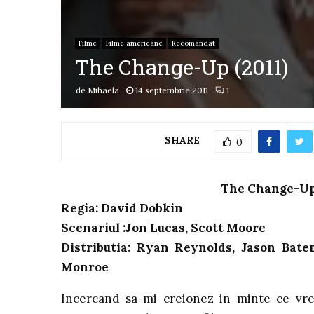
Filme
Filme americane
Recomandat
The Change-Up (2011)
de
Mihaela
14 septembrie 2011
1
SHARE
0
The Change-Up (
Regia: David Dobkin
Scenariul :Jon Lucas, Scott Moore
Distributia: Ryan Reynolds, Jason Bate
Monroe
Incercand sa-mi creionez in minte ce vre