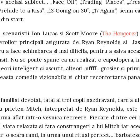
v acelasi subiect… „Face-Off”, „Trading Places”, „Fre
 „Prelude to a Kiss”, „13 Going on 30”, „17 Again”, semn ca
din start.
), scenaristii Jon Lucas si Scott Moore (
The Hangover
)
 eroilor principali asigurata de Ryan Reynolds si Ja
ru a face schimbarea si mai dificila, pentru a salva acea
sit. Nu se poate spune ca au realizat o capodopera, i
ri inteligent si ascutit, alteori..uffff…grosier si primi
easta comedie vizionabila si chiar reconfortanta pana
milist devotat, tatal al trei copii nazdravani, care a ui
au prieten Mitch, interpretat de Ryan Reynolds, este
ma aflat intr-o vesnica recreere. Fiecare dintre cei 
 viata relaxata si fara constrangeri a lui Mitch iar ace
intr-o seara cand, in urma unui ritual perfect…”barbates