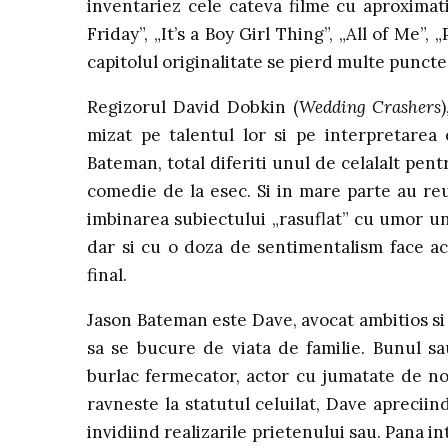
inventariez cele cateva filme cu aproximati
Friday”, „It’s a Boy Girl Thing”, „All of Me”,
capitolul originalitate se pierd multe puncte 
Regizorul David Dobkin (
Wedding Crashers
mizat pe talentul lor si pe interpretarea
Bateman, total diferiti unul de celalalt pent
comedie de la esec. Si in mare parte au reu
imbinarea subiectului „rasuflat” cu umor uneo
dar si cu o doza de sentimentalism face ac
final.
Jason Bateman este Dave, avocat ambitios si fa
sa se bucure de viata de familie. Bunul s
burlac fermecator, actor cu jumatate de nor
ravneste la statutul celuilat, Dave apreciind
invidiind realizarile prietenului sau. Pana 