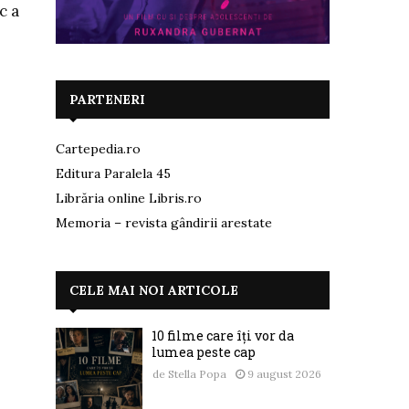
c a
PARTENERI
Cartepedia.ro
Editura Paralela 45
Librăria online Libris.ro
Memoria – revista gândirii arestate
CELE MAI NOI ARTICOLE
10 filme care îți vor da
lumea peste cap
de
Stella Popa
9 august 2026