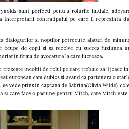
nolds sunt perfecti pentru rolurile initiale, adevar
a interpretarii contratipului pe care il reprezinta d
ta dialogurilor si noptilor petrecute alaturi de minun
se ocupe de copii si sa rezolve cu succes fuziunea u
neriat in firma de avocatura la care lucreaza.
 trezeste incoltit de rolul pe care trebuie sa-l joace in
est european cam dubios si avand ca partenera o starl
, se vede prins in capcana de Sabrina(Olivia Wilde), col
ta si care face o pasiune pentru Mitch, care Mitch este
…