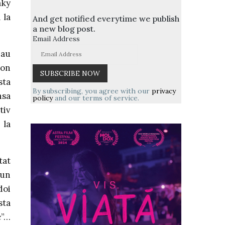
aky
 la
And get notified everytime we publish
a new blog post.
Email Address
 au
son
sta
By subscribing, you agree with our
privacy
nsa
policy
and our terms of service.
tiv
 la
tat
 un
doi
sta
c”…