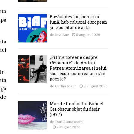
ata
Buzăul devine, pentru o
upa
lună, hub cultural european
și laborator de artă
de
Jovi Ene
8 august 2026
ata
nei
„Filme coreene despre
răzbunare”, de Andrei
Petrea: Atomizarea sinelui
tr-
sau recompunerea prin/în
poezie?
eta
de
Carina Josan
8 august 2026
ega
 de
Marele final al lui Buñuel:
Cet obscur objet du désir
(1977)
de
Dan Romascanu
7 august 2026