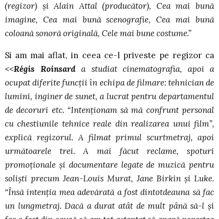
(regizor) şi Alain Attal (producător), Cea mai bună
imagine, Cea mai bună scenografie, Cea mai bună
coloană sonoră originală, Cele mai bune costume.”
Si am mai aflat, in ceea ce-l priveste pe regizor ca
<<
Régis Roinsard
a studiat cinematografia, apoi a
ocupat diferite funcții în echipa de filmare: tehnician de
lumini, inginer de sunet, a lucrat pentru departamentul
de decoruri etc. “Intenţionam să mă confrunt personal
cu chestiunile tehnice reale din realizarea unui film”,
explică regizorul. A filmat primul scurtmetraj, apoi
următoarele trei. A mai făcut reclame, spoturi
promoţionale şi documentare legate de muzică pentru
solişti precum Jean-Louis Murat, Jane Birkin şi Luke.
“Însă intenţia mea adevărată a fost dintotdeauna să fac
un lungmetraj. Dacă a durat atât de mult până să-l şi