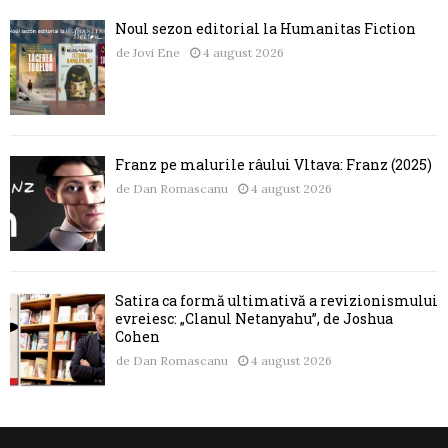
Noul sezon editorial la Humanitas Fiction
de
Jovi Ene
4 august 2026
Franz pe malurile râului Vltava: Franz (2025)
de
Dan Romascanu
4 august 2026
Satira ca formă ultimativă a revizionismului
evreiesc: „Clanul Netanyahu”, de Joshua
Cohen
de
Dan Romascanu
4 august 2026