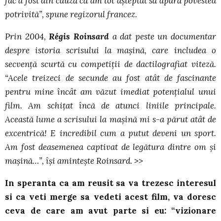
fac a fost din cauză că am tot aşteptat să apară povestea
potrivită”, spune regizorul francez.
Prin 2004,
Régis Roinsard
a dat peste un documentar
despre istoria scrisului la maşină, care includea o
secvenţă scurtă cu competiţii de dactilografiat viteză.
“Acele treizeci de secunde au fost atât de fascinante
pentru mine încât am văzut imediat potenţialul unui
film. Am schiţat încă de atunci liniile principale.
Această lume a scrisului la maşină mi s-a părut atât de
excentrică! E incredibil cum a putut deveni un sport.
Am fost deasemenea captivat de legătura dintre om şi
maşină…”, îşi aminteşte Roinsard. >>
In speranta ca am reusit sa va trezesc interesul
si ca veti merge sa vedeti acest film, va doresc
ceva de care am avut parte si eu: “vizionare