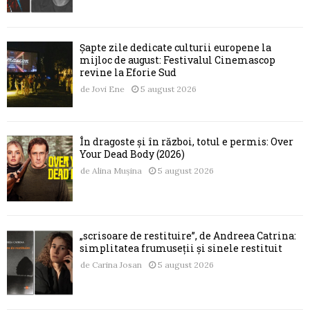
Șapte zile dedicate culturii europene la
mijloc de august: Festivalul Cinemascop
revine la Eforie Sud
de
Jovi Ene
5 august 2026
În dragoste și în război, totul e permis: Over
Your Dead Body (2026)
de
Alina Mușina
5 august 2026
„scrisoare de restituire”, de Andreea Catrina:
simplitatea frumuseții și sinele restituit
de
Carina Josan
5 august 2026