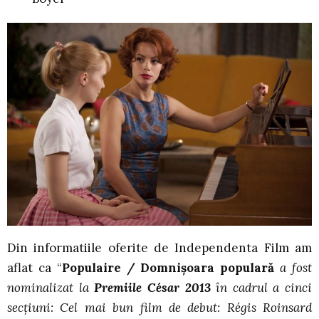
Din informatiile oferite de Independenta Film am
aflat ca “
Populaire / Domni
ș
oara populară
a fost
nominalizat la
Premiile César 2013
în cadrul a cinci
secţiuni: Cel mai bun film de debut: Régis Roinsard