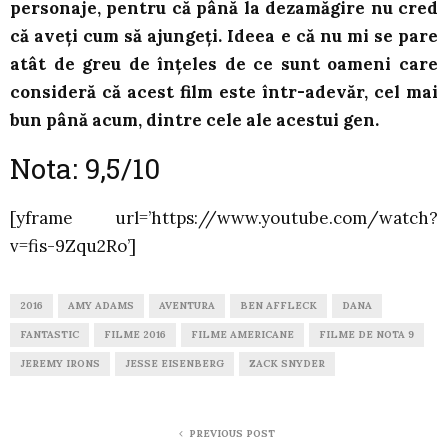
personaje, pentru că până la dezamăgire nu cred
că aveți cum să ajungeți. Ideea e că nu mi se pare
atât de greu de înțeles de ce sunt oameni care
consideră că acest film este într-adevăr, cel mai
bun până acum, dintre cele ale acestui gen.
Nota: 9,5/10
[yframe url=’https://www.youtube.com/watch?
v=fis-9Zqu2Ro’]
2016
AMY ADAMS
AVENTURA
BEN AFFLECK
DANA
FANTASTIC
FILME 2016
FILME AMERICANE
FILME DE NOTA 9
JEREMY IRONS
JESSE EISENBERG
ZACK SNYDER
PREVIOUS POST