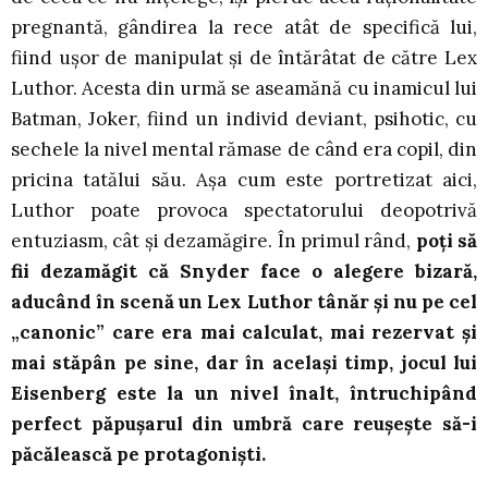
pregnantă, gândirea la rece atât de specifică lui,
fiind ușor de manipulat și de întărâtat de către Lex
Luthor. Acesta din urmă se aseamănă cu inamicul lui
Batman, Joker, fiind un individ deviant, psihotic, cu
sechele la nivel mental rămase de când era copil, din
pricina tatălui său. Așa cum este portretizat aici,
Luthor poate provoca spectatorului deopotrivă
entuziasm, cât și dezamăgire. În primul rând,
poți să
fii dezamăgit că Snyder face o alegere bizară,
aducând în scenă un Lex Luthor tânăr și nu pe cel
„canonic” care era mai calculat, mai rezervat și
mai stăpân pe sine, dar în același timp, jocul lui
Eisenberg este la un nivel înalt, întruchipând
perfect păpușarul din umbră care reușește să-i
păcălească pe protagoniști.