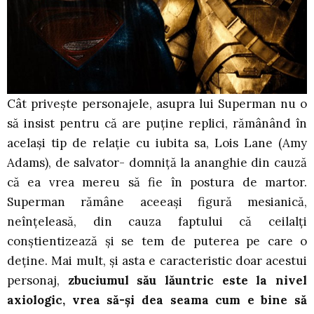
Cât privește personajele, asupra lui Superman nu o
să insist pentru că are puține replici, rămânând în
același tip de relație cu iubita sa, Lois Lane (Amy
Adams), de salvator- domniță la ananghie din cauză
că ea vrea mereu să fie în postura de martor.
Superman rămâne aceeași figură mesianică,
neînțeleasă, din cauza faptului că ceilalți
conștientizează și se tem de puterea pe care o
deține. Mai mult, și asta e caracteristic doar acestui
personaj,
zbuciumul său lăuntric este la nivel
axiologic, vrea să-și dea seama cum e bine să