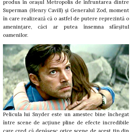
produs în orașul Metropolis de înfruntarea dintre
Superman (Henry Cavill) și Generalul Zod, moment
în care realizează că o astfel de putere reprezintă o
amenințare, căci ar putea însemna sfârșitul
oamenilor.
Pelicula lui Snyder este un amestec bine închegat
între scene de acțiune pline de efecte incredibile
care cred că depășesc orice scene de acest tip din