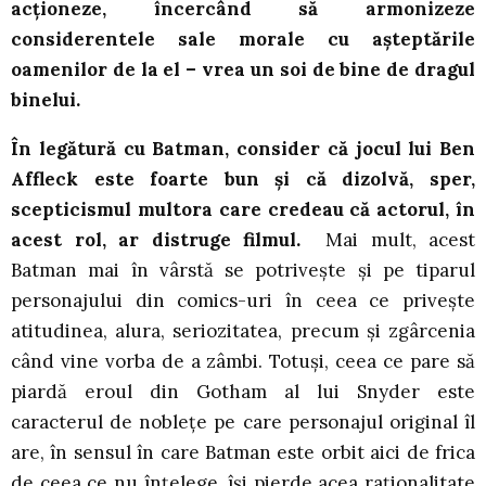
acționeze, încercând să armonizeze
considerentele sale morale cu așteptările
oamenilor de la el – vrea un soi de bine de dragul
binelui.
În legătură cu Batman, consider că jocul lui Ben
Affleck este foarte bun și că dizolvă, sper,
scepticismul multora care credeau că actorul, în
acest rol, ar distruge filmul.
Mai mult, acest
Batman mai în vârstă se potrivește și pe tiparul
personajului din comics-uri în ceea ce privește
atitudinea, alura, seriozitatea, precum și zgârcenia
când vine vorba de a zâmbi. Totuși, ceea ce pare să
piardă eroul din Gotham al lui Snyder este
caracterul de noblețe pe care personajul original îl
are, în sensul în care Batman este orbit aici de frica
de ceea ce nu înțelege, își pierde acea raționalitate