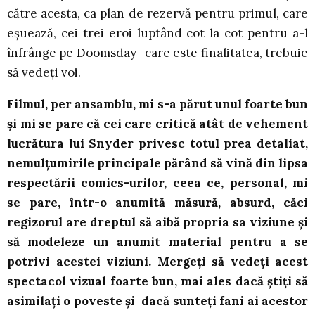
către acesta, ca plan de rezervă pentru primul, care
eșuează, cei trei eroi luptând cot la cot pentru a-l
înfrânge pe Doomsday- care este finalitatea, trebuie
să vedeți voi.
Filmul, per ansamblu, mi s-a părut unul foarte bun
și mi se pare că cei care critică atât de vehement
lucrătura lui Snyder privesc totul prea detaliat,
nemulțumirile principale părând să vină din lipsa
respectării comics-urilor, ceea ce, personal, mi
se pare, într-o anumită măsură, absurd, căci
regizorul are dreptul să aibă propria sa viziune și
să modeleze un anumit material pentru a se
potrivi acestei viziuni. Mergeți să vedeți acest
spectacol vizual foarte bun, mai ales dacă știți să
asimilați o poveste și dacă sunteți fani ai acestor