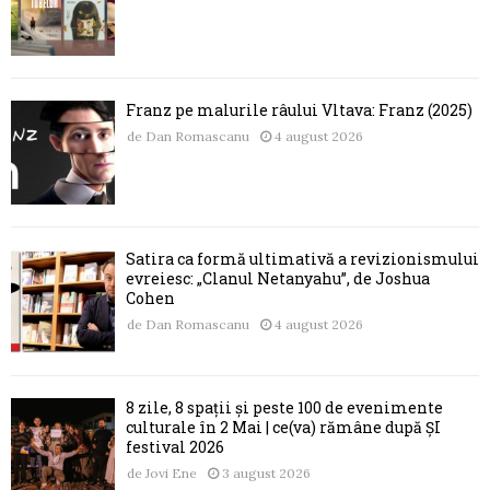
Franz pe malurile râului Vltava: Franz (2025)
de
Dan Romascanu
4 august 2026
Satira ca formă ultimativă a revizionismului
evreiesc: „Clanul Netanyahu”, de Joshua
Cohen
de
Dan Romascanu
4 august 2026
8 zile, 8 spații și peste 100 de evenimente
culturale în 2 Mai | ce(va) rămâne după ȘI
festival 2026
de
Jovi Ene
3 august 2026