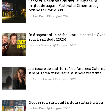
Șapte zile dedicate culturii europene la
mijloc de august: Festivalul Cinemascop
revine la Eforie Sud
de
Jovi Ene
5 august 2026
În dragoste și în război, totul e permis: Over
Your Dead Body (2026)
de
Alina Mușina
5 august 2026
„scrisoare de restituire”, de Andreea Catrina:
simplitatea frumuseții și sinele restituit
de
Carina Josan
5 august 2026
Noul sezon editorial la Humanitas Fiction
de
Jovi Ene
4 august 2026