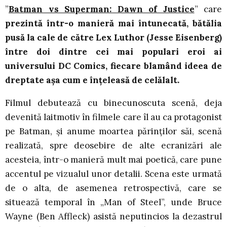
”
Batman vs Superman: Dawn of Justice
” care
prezintă într-o manieră mai întunecată, bătălia
pusă la cale de către Lex Luthor (Jesse Eisenberg)
între doi dintre cei mai populari eroi ai
universului DC Comics, fiecare blamând ideea de
dreptate așa cum e înțeleasă de celălalt.
Filmul debutează cu binecunoscuta scenă, deja
devenită laitmotiv în filmele care îl au ca protagonist
pe Batman, și anume moartea părinților săi, scenă
realizată, spre deosebire de alte ecranizări ale
acesteia, într-o manieră mult mai poetică, care pune
accentul pe vizualul unor detalii. Scena este urmată
de o alta, de asemenea retrospectivă, care se
situează temporal în „Man of Steel”, unde Bruce
Wayne (Ben Affleck) asistă neputincios la dezastrul