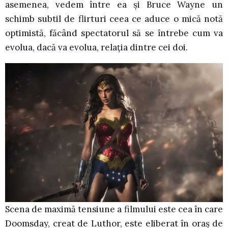
asemenea, vedem între ea și Bruce Wayne un
schimb subtil de flirturi ceea ce aduce o mică notă
optimistă, făcând spectatorul să se întrebe cum va
evolua, dacă va evolua, relația dintre cei doi.
Scena de maximă tensiune a filmului este cea în care
Doomsday, creat de Luthor, este eliberat în oraș de