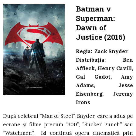
Batman v
Superman:
Dawn of
Justice (2016)
Regia: Zack Snyder
Distribuția: Ben
Affleck, Henry Cavill,
Gal Gadot, Amy
Adams, Jesse
Eisenberg, Jeremy
Irons
După celebrul ”Man of Steel”, Snyder, care a adus pe
ecrane și filme precum ”300”, ”Sucker Punch” sau
”Watchmen”, își continuă opera cinematică prin