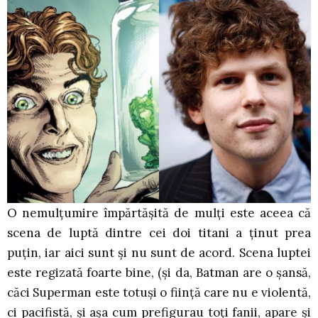
O nemulțumire împărtășită de mulți este aceea că
scena de luptă dintre cei doi titani a ținut prea
puțin, iar aici sunt și nu sunt de acord. Scena luptei
este regizată foarte bine, (și da, Batman are o șansă,
căci Superman este totuși o ființă care nu e violentă,
ci pacifistă, și așa cum prefigurau toți fanii, apare și