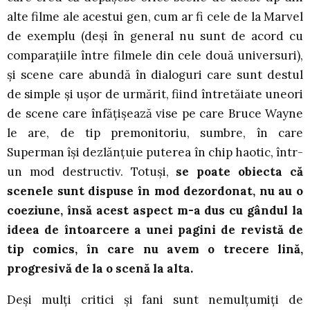
alte filme ale acestui gen, cum ar fi cele de la Marvel
de exemplu (deși în general nu sunt de acord cu
comparațiile între filmele din cele două universuri),
și scene care abundă în dialoguri care sunt destul
de simple și ușor de urmărit, fiind întretăiate uneori
de scene care înfățișează vise pe care Bruce Wayne
le are, de tip premonitoriu, sumbre, în care
Superman își dezlănțuie puterea în chip haotic, într-
un mod destructiv. Totuși,
se poate obiecta că
scenele sunt dispuse în mod dezordonat, nu au o
coeziune, însă acest aspect m-a dus cu gândul la
ideea de întoarcere a unei pagini de revistă de
tip comics, în care nu avem o trecere lină,
progresivă de la o scenă la alta.
Deși mulți critici și fani sunt nemulțumiți de