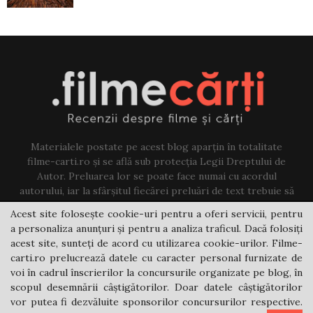
Materialele postate pe acest blog aparțin în totalitate
filme-carti.ro și se află sub protecția Legii Dreptului de
Autor. Preluarea lor se poate face numai cu acordul
autorului, iar la sfârșitul fiecărei preluări de text trebuie să
existe un link către acest blog.
Acest site folosește cookie-uri pentru a oferi servicii, pentru
a personaliza anunțuri și pentru a analiza traficul. Dacă folosiți
Contact us:
jovi@filme-carti.ro
acest site, sunteți de acord cu utilizarea cookie-urilor. Filme-
carti.ro prelucrează datele cu caracter personal furnizate de
voi în cadrul înscrierilor la concursurile organizate pe blog, în
scopul desemnării câștigătorilor. Doar datele câștigătorilor
vor putea fi dezvăluite sponsorilor concursurilor respective.