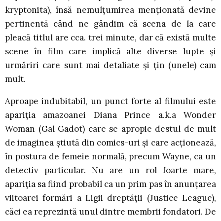
kryptonita), însă nemulțumirea menționată devine
pertinentă când ne gândim că scena de la care
pleacă titlul are cca. trei minute, dar că există multe
scene în film care implică alte diverse lupte și
urmăriri care sunt mai detaliate și țin (unele) cam
mult.
Aproape indubitabil, un punct forte al filmului este
apariția amazoanei Diana Prince a.k.a Wonder
Woman (Gal Gadot) care se apropie destul de mult
de imaginea știută din comics-uri și care acționează,
în postura de femeie normală, precum Wayne, ca un
detectiv particular. Nu are un rol foarte mare,
apariția sa fiind probabil ca un prim pas în anunțarea
viitoarei formări a Ligii dreptății (Justice League),
căci ea reprezintă unul dintre membrii fondatori. De