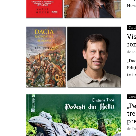
Nica 
Carti
Vis
ro
de
Jo
„Dac
Ediț
tot 
Carti
„Pe
tr
pre
de
De