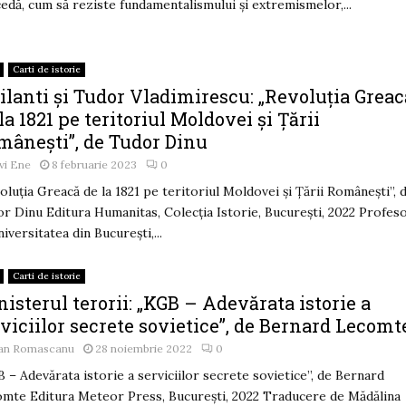
edă, cum să reziste fundamentalismului și extremismelor,...
Carti de istorie
ilanti și Tudor Vladimirescu: „Revoluția Greac
la 1821 pe teritoriul Moldovei și Țării
mânești”, de Tudor Dinu
vi Ene
8 februarie 2023
0
oluția Greacă de la 1821 pe teritoriul Moldovei și Țării Românești”, 
r Dinu Editura Humanitas, Colecția Istorie, București, 2022 Profes
niversitatea din București,...
Carti de istorie
isterul terorii: „KGB – Adevărata istorie a
viciilor secrete sovietice”, de Bernard Lecomt
an Romascanu
28 noiembrie 2022
0
 – Adevărata istorie a serviciilor secrete sovietice”, de Bernard
mte Editura Meteor Press, București, 2022 Traducere de Mădălina