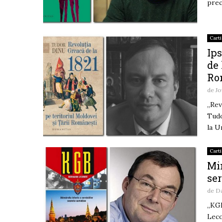
prec
Carti
Ips
de 
Ro
de
Jo
„Rev
Tudo
la U
Carti
Min
ser
de
D
„KGB
Leco