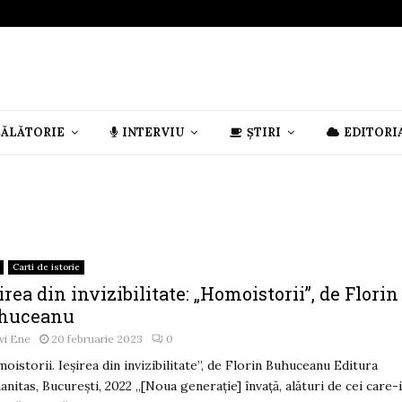
CĂLĂTORIE
INTERVIU
ȘTIRI
EDITORI
Carti de istorie
irea din invizibilitate: „Homoistorii”, de Florin
huceanu
vi Ene
20 februarie 2023
0
oistorii. Ieșirea din invizibilitate”, de Florin Buhuceanu Editura
nitas, București, 2022 „[Noua generație] învață, alături de cei care-