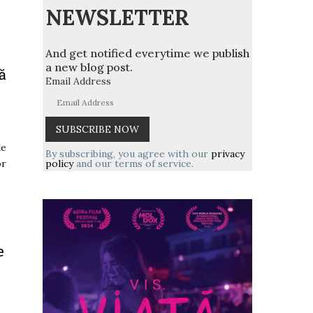
NEWSLETTER
And get notified everytime we publish
a new blog post.
ă
Email Address
de
By subscribing, you agree with our
privacy
policy
and our terms of service.
or
e