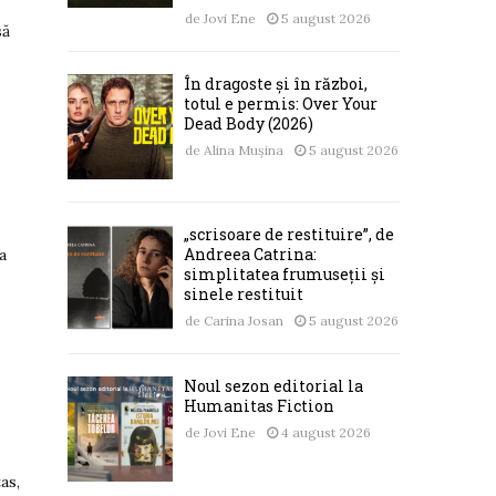
de
Jovi Ene
5 august 2026
să
În dragoste și în război,
totul e permis: Over Your
Dead Body (2026)
de
Alina Mușina
5 august 2026
„scrisoare de restituire”, de
Andreea Catrina:
a
simplitatea frumuseții și
sinele restituit
de
Carina Josan
5 august 2026
Noul sezon editorial la
Humanitas Fiction
de
Jovi Ene
4 august 2026
as,