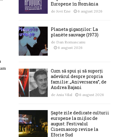
Europene în România
de
Jovi Ene
6 august 2026
Planeta giganților: La
planète sauvage (1973)
de
Dan Romascanu
6 august 2026
n
 am
Cum să spui și să suporți
adevărul despre propria
familie: „Aniversarea”, de
Andrea Bajani
de
Ania Vilal
6 august 2026
Șapte zile dedicate culturii
europene la mijloc de
august: Festivalul
Cinemascop revine la
Eforie Sud