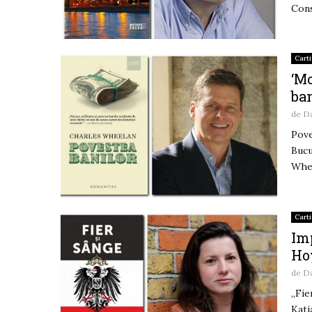
Cons
Carti
‘M
ba
de
D
Pove
Bucu
Whee
Carti
Imp
Ho
de
D
„Fie
Katj