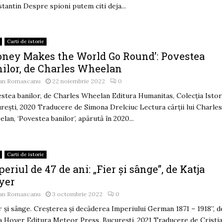
tantin Despre spioni putem citi deja...
Carti de istorie
oney Makes the World Go Round’: Povestea
nilor, de Charles Wheelan
an Romascanu
22 noiembrie 2022
0
stea banilor, de Charles Wheelan Editura Humanitas, Colecția Istor
rești, 2020 Traducere de Simona Drelciuc Lectura cărții lui Charle
lan, ‘Povestea banilor’, apărută în 2020...
Carti de istorie
eriul de 47 de ani: „Fier și sânge”, de Katja
yer
an Romascanu
3 octombrie 2022
0
r și sânge. Creșterea și decăderea Imperiului German 1871 – 1918”, d
a Hoyer Editura Meteor Press, București, 2021 Traducere de Cristi