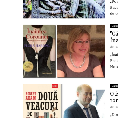
„Pov
Bucu
de o
Carti
”Gă
Îna
de
De
„Îna
Best
Note
Carti
O 
ro
de
D
„Dou