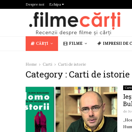
Despre noi
Echipa
CĂRȚI
FILME
IMPRESII DE 
Home
Carti
Carti de istorie
Category : Carti de istorie
Carti
Ieș
Bu
de
Jo
„Hom
Huma