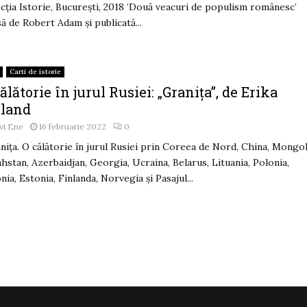
cția Istorie, București, 2018 ‘Două veacuri de populism românesc’
să de Robert Adam și publicată...
Carti de istorie
ălătorie în jurul Rusiei: „Granița”, de Erika
tland
vi Ene
16 februarie 2022
0
nița. O călătorie în jurul Rusiei prin Coreea de Nord, China, Mongol
hstan, Azerbaidjan, Georgia, Ucraina, Belarus, Lituania, Polonia,
nia, Estonia, Finlanda, Norvegia și Pasajul...