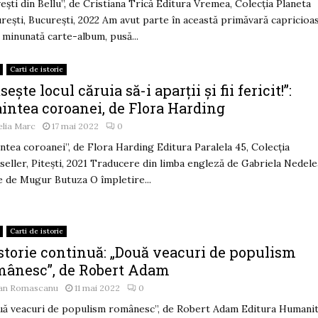
ești din Bellu”, de Cristiana Trică Editura Vremea, Colecția Planeta
rești, București, 2022 Am avut parte în această primăvară capricioa
 minunată carte-album, pusă...
Carti de istorie
sește locul căruia să-i aparții și fii fericit!”:
intea coroanei, de Flora Harding
lia Marc
17 mai 2022
0
intea coroanei”, de Flora Harding Editura Paralela 45, Colecția
seller, Pitești, 2021 Traducere din limba engleză de Gabriela Nedele
 de Mugur Butuza O împletire...
Carti de istorie
istorie continuă: „Două veacuri de populism
mânesc”, de Robert Adam
an Romascanu
11 mai 2022
0
ă veacuri de populism românesc”, de Robert Adam Editura Humanit