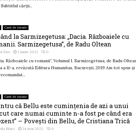
Subtitlul cărții...
Carti de istorie
ând la Sarmizegetusa: „Dacia. Războaiele cu
manii. Sarmizegetusa”, de Radu Oltean
vi Ene
2 iunie 2022
0
ia. Războaiele cu romanii”, Volumul I. Sarmizegetusa, de Radu Oltea
ia a II-a, revăzută Editura Humanitas, București, 2019 Am tot spus și
recomandat...
Carti de istorie
ntru că Bellu este cumințenia de azi a unui
ecut care numai cuminte n-a fost pe când era
zent” – Povești din Bellu, de Cristiana Trică
lia Marc
24 mai 2022
0