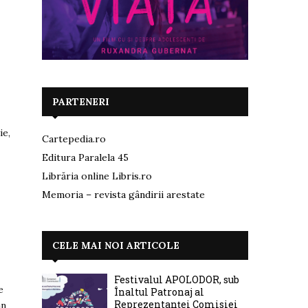
PARTENERI
ie,
Cartepedia.ro
s
Editura Paralela 45
Librăria online Libris.ro
Memoria – revista gândirii arestate
CELE MAI NOI ARTICOLE
Festivalul APOLODOR, sub
e
Înaltul Patronaj al
Reprezentanței Comisiei
an