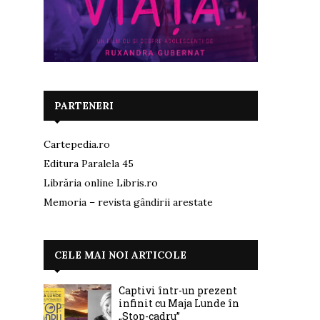
PARTENERI
Cartepedia.ro
Editura Paralela 45
Librăria online Libris.ro
Memoria – revista gândirii arestate
CELE MAI NOI ARTICOLE
Captivi într-un prezent
infinit cu Maja Lunde în
„Stop-cadru”