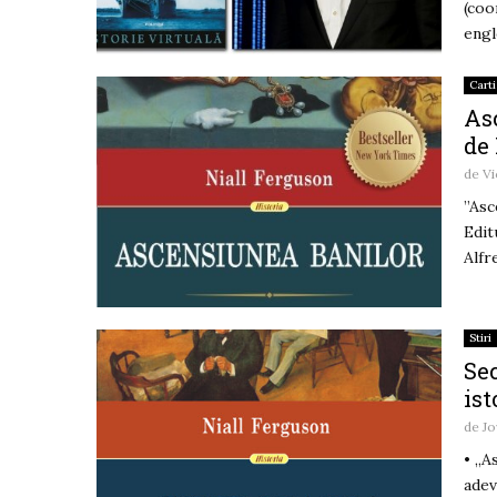
(coo
engl
Carti
Asc
de
de
Vi
”Asc
Edit
Alfr
Stiri
Sec
ist
de
Jo
• „A
adev