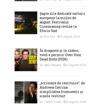
Șapte zile dedicate culturii
europene la mijloc de
august: Festivalul
Cinemascop revine la
Eforie Sud
de
Jovi Ene
5 august 2026
În dragoste și în război,
totul e permis: Over Your
Dead Body (2026)
de
Alina Mușina
5 august 2026
„scrisoare de restituire”, de
Andreea Catrina:
simplitatea frumuseții și
sinele restituit
de
Carina Josan
5 august 2026