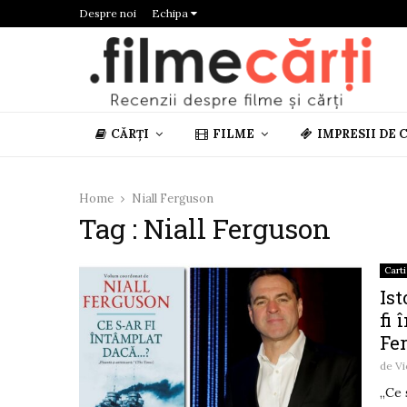
Despre noi
Echipa
CĂRȚI
FILME
IMPRESII DE 
Home
Niall Ferguson
Tag : Niall Ferguson
Carti
Ist
fi 
Fe
de
Vi
„Ce 