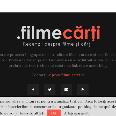
tate pe acest blog aparțin în totalitate filme-carti.ro și se află sub
tor. Preluarea lor se poate face numai cu acordul autorului, iar la sf
preluări de text trebuie să existe un link către acest blog.
Contact us:
jovi@filme-carti.ro
personaliza anunțuri și pentru a analiza traficul. Dacă folosiți acest
rul înscrierilor la concursurile organizate pe blog, în scopul de
 nu vor fi folosite altfel.
OK
Aflați mai mult
@2021 - filme-carti.ro