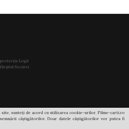
 protecția Legii
ârșitul fiecărei
 site, sunteți de acord cu utilizarea cookie-urilor. Filme-carti.ro
semnării câștigătorilor. Doar datele câștigătorilor vor putea fi