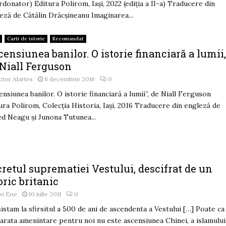
rdonator) Editura Polirom, Iași, 2022 (ediția a II-a) Traducere din
eză de Cătălin Drăcșineanu Imaginarea...
Carti de istorie
Recomandat
ensiunea banilor. O istorie financiară a lumii
 Niall Ferguson
ctor Alartes
8 decembrie 2016
0
ensiunea banilor. O istorie financiară a lumii”, de Niall Ferguson
ura Polirom, Colecția Historia, Iași, 2016 Traducere din engleză de
ed Neagu și Junona Tutunea...
retul suprematiei Vestului, descifrat de un
oric britanic
vi Ene
10 iulie 2011
0
sistam la sfirsitul a 500 de ani de ascendenta a Vestului […] Poate ca
arata amenintare pentru noi nu este ascensiunea Chinei, a islamului.