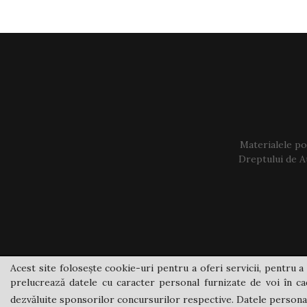
Materialele pos
Dreptului de Au
Acest site folosește cookie-uri pentru a oferi servicii, pentru a 
prelucrează datele cu caracter personal furnizate de voi în cad
dezvăluite sponsorilor concursurilor respective. Datele personale