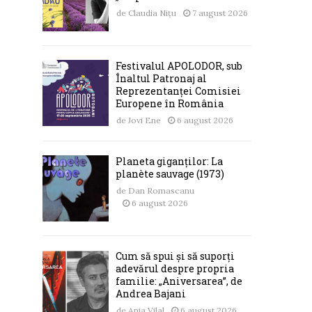
de
Claudia Nițu
7 august 2026
Festivalul APOLODOR, sub
Înaltul Patronaj al
Reprezentanței Comisiei
Europene în România
de
Jovi Ene
6 august 2026
Planeta giganților: La
planète sauvage (1973)
de
Dan Romascanu
6 august 2026
Cum să spui și să suporți
adevărul despre propria
familie: „Aniversarea”, de
Andrea Bajani
de
Ania Vilal
6 august 2026