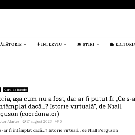
CĂLĂTORIE
INTERVIU
ȘTIRI
EDITORI
Carti de istorie
oria, așa cum nu a fost, dar ar fi putut fi: „Ce s-
întâmplat dacă…? Istorie virtuală”, de Niall
rguson (coordonator)
ctor Alartes
17 august 2023
0
s-ar fi întâmplat dacă…? Istorie virtuală”, de Niall Ferguson