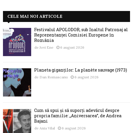
CELE MAI NOI ARTICOLE
Festivalul APOLODOR, sub Înaltul Patronaj al
Reprezentanței Comisiei Europene în
România
de
Jovi Ene
6 august 2026
Planeta giganților: La planète sauvage (1973)
de
Dan Romascanu
6 august 2026
Cum să spui și să suporți adevărul despre
propria familie: „Aniversarea”, de Andrea
Bajani
de
Ania Vilal
6 august 2026