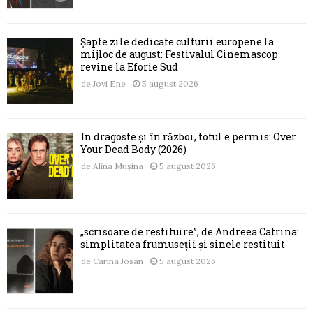
Șapte zile dedicate culturii europene la
mijloc de august: Festivalul Cinemascop
revine la Eforie Sud
de
Jovi Ene
5 august 2026
În dragoste și în război, totul e permis: Over
Your Dead Body (2026)
de
Alina Mușina
5 august 2026
„scrisoare de restituire”, de Andreea Catrina:
simplitatea frumuseții și sinele restituit
de
Carina Josan
5 august 2026