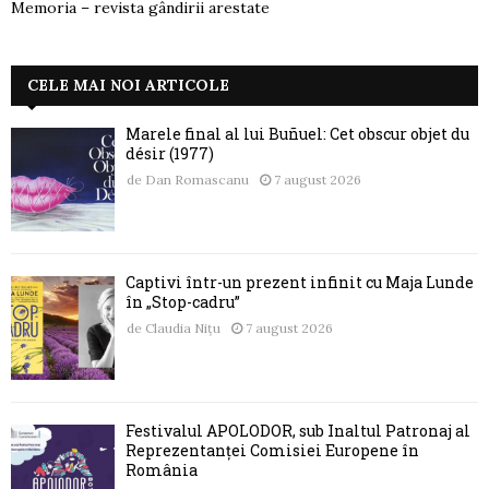
Memoria – revista gândirii arestate
CELE MAI NOI ARTICOLE
Marele final al lui Buñuel: Cet obscur objet du
désir (1977)
de
Dan Romascanu
7 august 2026
Captivi într-un prezent infinit cu Maja Lunde
în „Stop-cadru”
de
Claudia Nițu
7 august 2026
Festivalul APOLODOR, sub Înaltul Patronaj al
Reprezentanței Comisiei Europene în
România