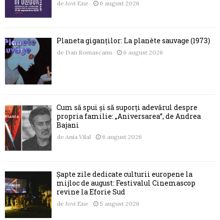
de
Jovi Ene
6 august 2026
Planeta giganților: La planète sauvage (1973)
de
Dan Romascanu
6 august 2026
Cum să spui și să suporți adevărul despre
propria familie: „Aniversarea”, de Andrea
Bajani
de
Ania Vilal
6 august 2026
Șapte zile dedicate culturii europene la
mijloc de august: Festivalul Cinemascop
revine la Eforie Sud
de
Jovi Ene
5 august 2026