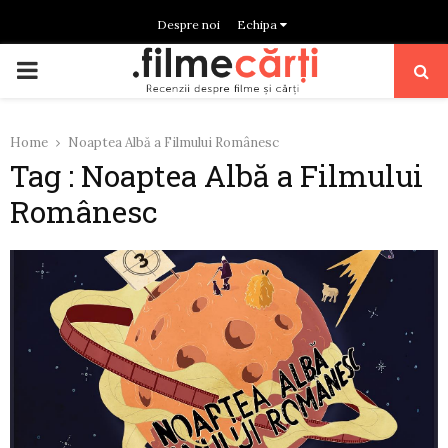
Despre noi
Echipa
PRIMARY
MENU
Home
Noaptea Albă a Filmului Românesc
Tag : Noaptea Albă a Filmului
Românesc