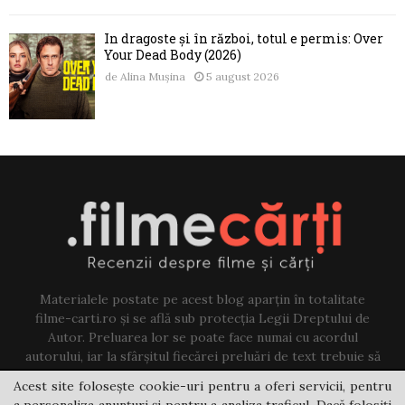
În dragoste și în război, totul e permis: Over
Your Dead Body (2026)
de
Alina Mușina
5 august 2026
Materialele postate pe acest blog aparțin în totalitate
filme-carti.ro și se află sub protecția Legii Dreptului de
Autor. Preluarea lor se poate face numai cu acordul
autorului, iar la sfârșitul fiecărei preluări de text trebuie să
existe un link către acest blog.
Acest site folosește cookie-uri pentru a oferi servicii, pentru