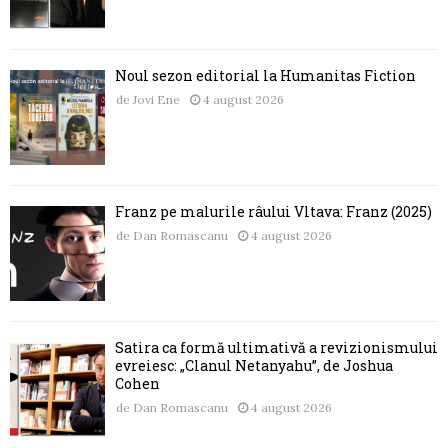
Noul sezon editorial la Humanitas Fiction
de
Jovi Ene
4 august 2026
Franz pe malurile râului Vltava: Franz (2025)
de
Dan Romascanu
4 august 2026
Satira ca formă ultimativă a revizionismului
evreiesc: „Clanul Netanyahu”, de Joshua
Cohen
de
Dan Romascanu
4 august 2026