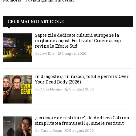
CELE MAI NOI ARTICOLE
Șapte zile dedicate culturii europene la
mijloc de august: Festivalul Cinemascop
revine la Eforie Sud
de
Jovi Ene
5 august 2026
În dragoste și în război, totul e permis: Over
Your Dead Body (2026)
de
Alina Mușina
5 august 2026
„scrisoare de restituire”, de Andreea Catrina:
simplitatea frumuseții și sinele restituit
de
Carina Josan
5 august 2026