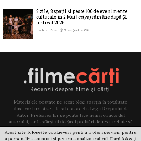
8 zile, 8 spații și peste 100 de evenimente
culturale în 2 Mai | ce(va) rămâne după ȘI
festival 2026
de
Jovi Ene
3 august 2026
Materialele postate pe acest blog aparțin în totalitate
filme-carti.ro și se află sub protecția Legii Dreptului de
Autor. Preluarea lor se poate face numai cu acordul
autorului, iar la sfârșitul fiecărei preluări de text trebuie să
existe un link către acest blog.
Acest site folosește cookie-uri pentru a oferi servicii, pentru
a personaliza anunțuri și pentru a analiza traficul. Dacă folosiți
Contact us:
jovi@filme-carti.ro