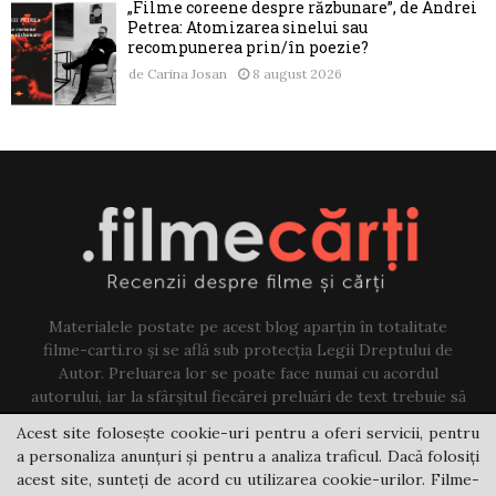
„Filme coreene despre răzbunare”, de Andrei
Petrea: Atomizarea sinelui sau
recompunerea prin/în poezie?
de
Carina Josan
8 august 2026
Materialele postate pe acest blog aparțin în totalitate
filme-carti.ro și se află sub protecția Legii Dreptului de
Autor. Preluarea lor se poate face numai cu acordul
autorului, iar la sfârșitul fiecărei preluări de text trebuie să
existe un link către acest blog.
Acest site folosește cookie-uri pentru a oferi servicii, pentru
a personaliza anunțuri și pentru a analiza traficul. Dacă folosiți
Contact us:
jovi@filme-carti.ro
acest site, sunteți de acord cu utilizarea cookie-urilor. Filme-