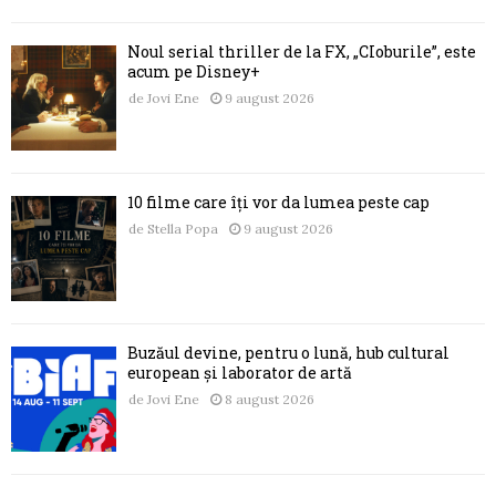
Noul serial thriller de la FX, „CIoburile”, este
acum pe Disney+
de
Jovi Ene
9 august 2026
10 filme care îți vor da lumea peste cap
de
Stella Popa
9 august 2026
Buzăul devine, pentru o lună, hub cultural
european și laborator de artă
de
Jovi Ene
8 august 2026