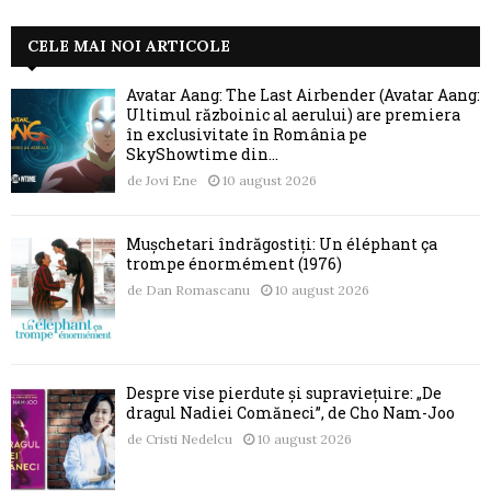
CELE MAI NOI ARTICOLE
Avatar Aang: The Last Airbender (Avatar Aang:
Ultimul războinic al aerului) are premiera
în exclusivitate în România pe
SkyShowtime din...
de
Jovi Ene
10 august 2026
Mușchetari îndrăgostiți: Un éléphant ça
trompe énormément (1976)
de
Dan Romascanu
10 august 2026
Despre vise pierdute și supraviețuire: „De
dragul Nadiei Comăneci”, de Cho Nam-Joo
de
Cristi Nedelcu
10 august 2026