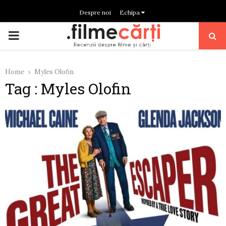
Despre noi
Echipa
PRIMARY
MENU
Home
Myles Olofin
Tag : Myles Olofin