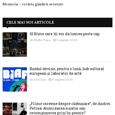
Memoria – revista gândirii arestate
CELE MAI NOI ARTICOLE
10 filme care îți vor da lumea peste cap
de
Stella Popa
9 august 2026
Buzăul devine, pentru o lună, hub cultural
european și laborator de artă
de
Jovi Ene
8 august 2026
„Filme coreene despre răzbunare”, de Andrei
Petrea: Atomizarea sinelui sau
recompunerea prin/în poezie?