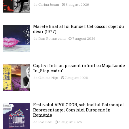
de
Carina Josan
8 august 2026
Marele final al lui Buñuel: Cet obscur objet du
désir (1977)
de
Dan Romascanu
7 august 2026
Captivi într-un prezent infinit cu Maja Lunde
în „Stop-cadru”
de
Claudia Nițu
7 august 2026
Festivalul APOLODOR, sub Înaltul Patronaj al
Reprezentanței Comisiei Europene în
România
de
Jovi Ene
6 august 2026