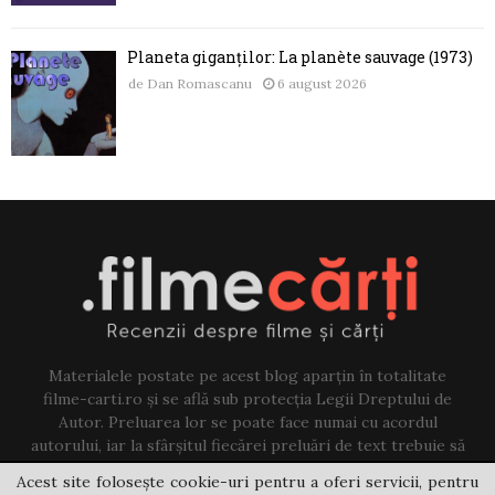
Planeta giganților: La planète sauvage (1973)
de
Dan Romascanu
6 august 2026
Materialele postate pe acest blog aparțin în totalitate
filme-carti.ro și se află sub protecția Legii Dreptului de
Autor. Preluarea lor se poate face numai cu acordul
autorului, iar la sfârșitul fiecărei preluări de text trebuie să
existe un link către acest blog.
Acest site folosește cookie-uri pentru a oferi servicii, pentru