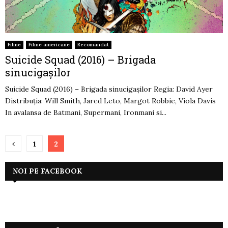
Filme
Filme americane
Recomandat
Suicide Squad (2016) – Brigada
sinucigașilor
Suicide Squad (2016) – Brigada sinucigașilor Regia: David Ayer
Distribuția: Will Smith, Jared Leto, Margot Robbie, Viola Davis
In avalansa de Batmani, Supermani, Ironmani si...
Paginație
1
2
articole
NOI PE FACEBOOK