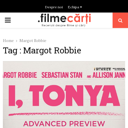
Despre noi
Echipa
PRIMARY
MENU
Home
Margot Robbie
Tag : Margot Robbie