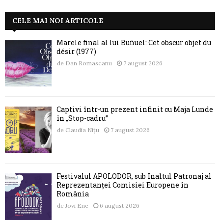
CELE MAI NOI ARTICOLE
Marele final al lui Buñuel: Cet obscur objet du
désir (1977)
de
Dan Romascanu
7 august 2026
Captivi într-un prezent infinit cu Maja Lunde
în „Stop-cadru”
de
Claudia Nițu
7 august 2026
Festivalul APOLODOR, sub Înaltul Patronaj al
Reprezentanței Comisiei Europene în
România
de
Jovi Ene
6 august 2026