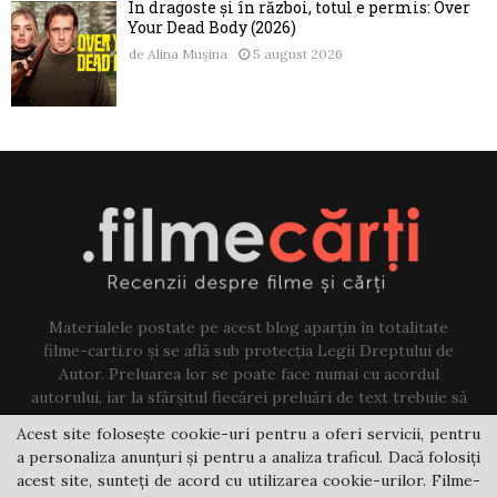
În dragoste și în război, totul e permis: Over
Your Dead Body (2026)
de
Alina Mușina
5 august 2026
Materialele postate pe acest blog aparțin în totalitate
filme-carti.ro și se află sub protecția Legii Dreptului de
Autor. Preluarea lor se poate face numai cu acordul
autorului, iar la sfârșitul fiecărei preluări de text trebuie să
existe un link către acest blog.
Acest site folosește cookie-uri pentru a oferi servicii, pentru
a personaliza anunțuri și pentru a analiza traficul. Dacă folosiți
Contact us:
jovi@filme-carti.ro
acest site, sunteți de acord cu utilizarea cookie-urilor. Filme-