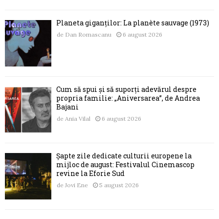
Planeta giganților: La planète sauvage (1973)
de
Dan Romascanu
6 august 2026
Cum să spui și să suporți adevărul despre
propria familie: „Aniversarea”, de Andrea
Bajani
de
Ania Vilal
6 august 2026
Șapte zile dedicate culturii europene la
mijloc de august: Festivalul Cinemascop
revine la Eforie Sud
de
Jovi Ene
5 august 2026