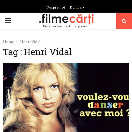
Despre noi
Echipa
PRIMARY
MENU
Home
Henri Vidal
Tag : Henri Vidal