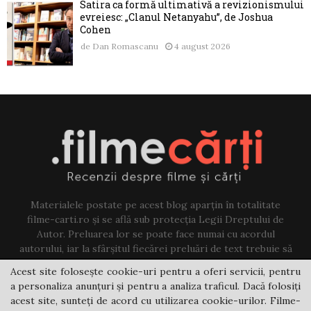
Satira ca formă ultimativă a revizionismului
evreiesc: „Clanul Netanyahu”, de Joshua
Cohen
de
Dan Romascanu
4 august 2026
Materialele postate pe acest blog aparțin în totalitate
filme-carti.ro și se află sub protecția Legii Dreptului de
Autor. Preluarea lor se poate face numai cu acordul
autorului, iar la sfârșitul fiecărei preluări de text trebuie să
existe un link către acest blog.
Acest site folosește cookie-uri pentru a oferi servicii, pentru
a personaliza anunțuri și pentru a analiza traficul. Dacă folosiți
Contact us:
jovi@filme-carti.ro
acest site, sunteți de acord cu utilizarea cookie-urilor. Filme-