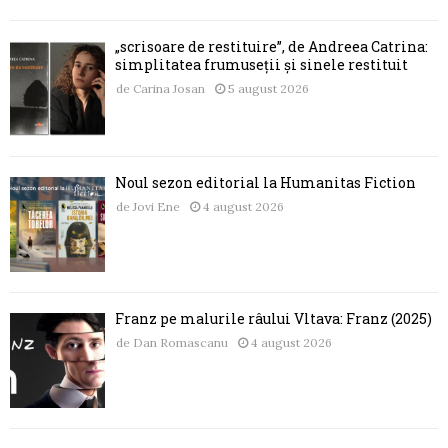
„scrisoare de restituire”, de Andreea Catrina:
simplitatea frumuseții și sinele restituit
de
Carina Josan
5 august 2026
Noul sezon editorial la Humanitas Fiction
de
Jovi Ene
4 august 2026
Franz pe malurile râului Vltava: Franz (2025)
de
Dan Romascanu
4 august 2026