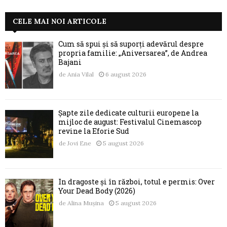
CELE MAI NOI ARTICOLE
Cum să spui și să suporți adevărul despre
propria familie: „Aniversarea”, de Andrea
Bajani
de
Ania Vilal
6 august 2026
Șapte zile dedicate culturii europene la
mijloc de august: Festivalul Cinemascop
revine la Eforie Sud
de
Jovi Ene
5 august 2026
În dragoste și în război, totul e permis: Over
Your Dead Body (2026)
de
Alina Mușina
5 august 2026