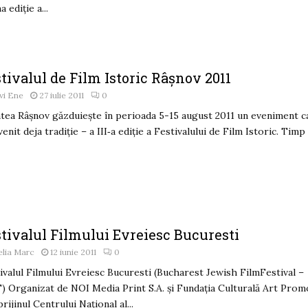
 ediție a...
tivalul de Film Istoric Râşnov 2011
vi Ene
27 iulie 2011
0
tea Râşnov găzduieşte în perioada 5-15 august 2011 un eveniment c
venit deja tradiţie – a III‐a ediţie a Festivalului de Film Istoric. Timp
stivalul Filmului Evreiesc Bucuresti
lia Marc
12 iunie 2011
0
ivalul Filmului Evreiesc Bucuresti (Bucharest Jewish FilmFestival –
) Organizat de NOI Media Print S.A. și Fundația Culturală Art Prom
prijinul Centrului Național al...