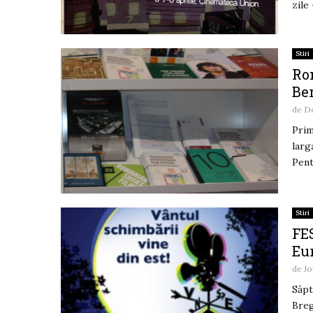
zile
Stiri
Rom
Ber
de
De
Prim
larg
Pent
Stiri
FE
Eu
de
Jo
Săpt
Breg