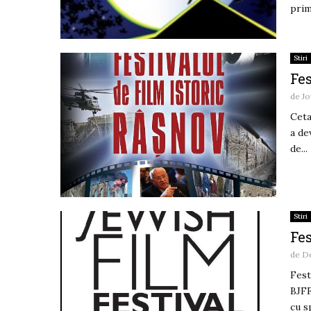
prima
Stiri
Fes
de
Jo
Ceta
a de
de...
Stiri
Fe
de
De
Fest
BJFF
cu s