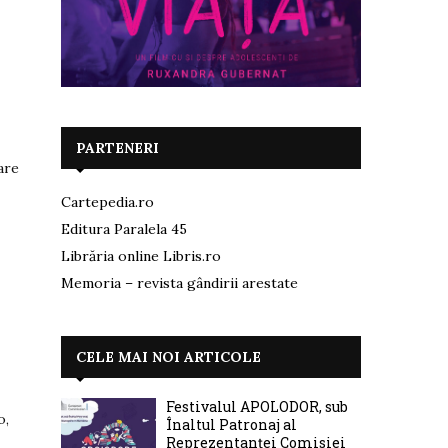
PARTENERI
are
Cartepedia.ro
Editura Paralela 45
Librăria online Libris.ro
Memoria – revista gândirii arestate
CELE MAI NOI ARTICOLE
Festivalul APOLODOR, sub
o,
Înaltul Patronaj al
Reprezentanței Comisiei