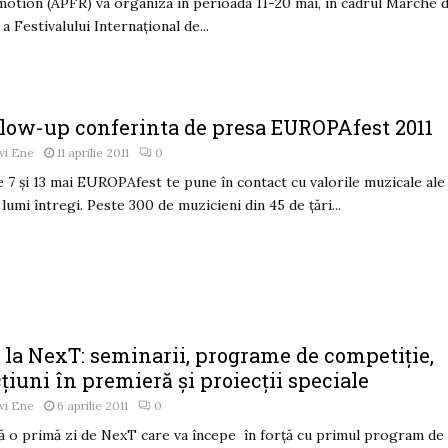
otion (APFR) va organiza în perioada 11-20 mai, în cadrul Marché 
 a Festivalului Internaţional de...
llow-up conferinta de presa EUROPAfest 2011
vi Ene
11 aprilie 2011
0
e 7 şi 13 mai EUROPAfest te pune în contact cu valorile muzicale ale
 lumi întregi. Peste 300 de muzicieni din 45 de ţări...
 la NexT: seminarii, programe de competiție,
țiuni în premieră și proiecții speciale
vi Ene
6 aprilie 2011
0
 o primă zi de NexT care va începe în forță cu primul program de