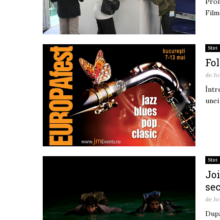
Prom
Film
Stiri
Fo
de
Jo
Într
unei
Stiri
Joi
sec
de
Jo
După