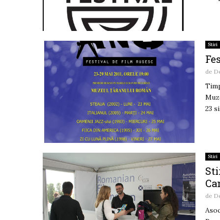
Stiri
Fes
de
De
Timp
Muze
23 si.
Stiri
Sti
Ca
de
De
Asoc