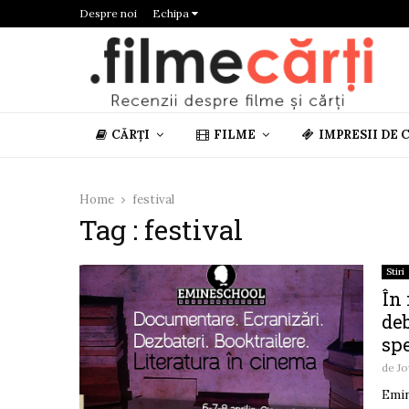
Despre noi
Echipa
CĂRȚI
FILME
IMPRESII DE 
Home
festival
Tag : festival
Stiri
În
de
spe
de
Jo
Emin