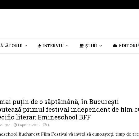
CĂLĂTORIE
INTERVIU
ȘTIRI
EDITORI
 mai puțin de o săptămână, în București
butează primul festival independent de film c
cific literar: Emineschool BFF
vi Ene
1 aprilie 2015
1
eschool Bucharest Film Festival vă invită să cunoașteți, timp de tre