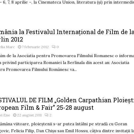
 – 6, 7, 8 aprilie –, la Cinemateca Union, literatura (și) prin intermediul
ânia la Festivalul Internaţional de Film de l
lin 2012
lia Marc
7 februarie 2012
0
im de la Asociatia pentru Promovarea Filmului Romanesc o inform
a privind participarea Romaniei la Berlinala din acest an: Asociatia
ru Promovarea Filmului Românesc va...
STIVALUL DE FILM „Golden Carpathian Ploieșt
ropean Film & Fair” 25-28 august
vi Ene
22 august 2011
2
ămâna viitoare, ploieștenii s-ar putea întâlni pe stradă cu Goran
ovic, Felicia Filip, Dan Chișu sau Emil Hossu, câțiva dintre invitații l