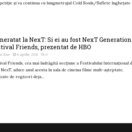
etiție și va continua cu lungmetrajul Cold Souls/Suflete înghețate și
neratat la NexT: Si ei au fost NexT Generation
stival Friends, prezentat de HBO
vi Ene
4 aprilie 2011
0
ival Friends, cea mai îndrăgită secțiune a Festivalului Internațional 
 NexT, aduce anul acesta în sala de cinema filme mult-așteptate,
izate de regizori deja...