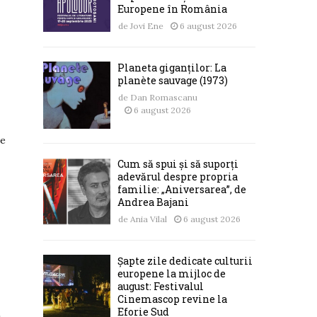
Europene în România
de
Jovi Ene
6 august 2026
Planeta giganților: La
planète sauvage (1973)
de
Dan Romascanu
6 august 2026
re
Cum să spui și să suporți
adevărul despre propria
familie: „Aniversarea”, de
Andrea Bajani
de
Ania Vilal
6 august 2026
Șapte zile dedicate culturii
europene la mijloc de
august: Festivalul
Cinemascop revine la
Eforie Sud