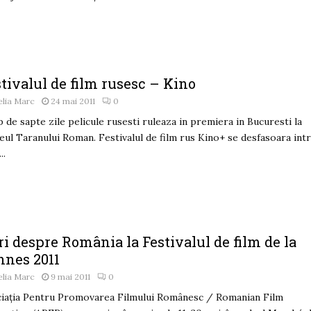
tivalul de film rusesc – Kino
lia Marc
24 mai 2011
0
 de sapte zile pelicule rusesti ruleaza in premiera in Bucuresti la
ul Taranului Roman. Festivalul de film rus Kino+ se desfasoara int
..
ri despre România la Festivalul de film de la
nnes 2011
lia Marc
9 mai 2011
0
iaţia Pentru Promovarea Filmului Românesc / Romanian Film