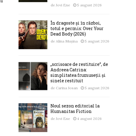
du
de
Jovi Ene
5 august 2026
În dragoste și în război,
totul e permis: Over Your
Dead Body (2026)
de
Alina Mușina
5 august 2026
„scrisoare de restituire”, de
Andreea Catrina:
simplitatea frumuseții și
sinele restituit
de
Carina Josan
5 august 2026
Noul sezon editorial la
Humanitas Fiction
de
Jovi Ene
4 august 2026