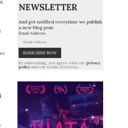
...
NEWSLETTER
And get notified everytime we publish
a new blog post.
a
Email Address
are
By subscribing, you agree with our
privacy
policy
and our terms of service.
i
a