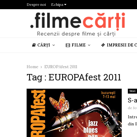
Despre noi
Echipa
CĂRȚI
FILME
IMPRESII DE 
Home
EUROPAfest 2011
Tag : EUROPAfest 2011
Stiri
S-a
de
Jo
Intr
din 