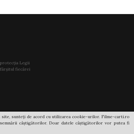
 protecția Legii
ârșitul fiecărei
 site, sunteți de acord cu utilizarea cookie-urilor. Filme-carti.ro
semnării câștigătorilor. Doar datele câștigătorilor vor putea fi