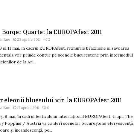
i Borger Quartet la EUROPAfest 2011
vi Ene
23 aprilie 2011
2
0 si 11 mai, in cadrul EUROPAfest, ritmurile braziliene si savoarea
dentala vor prinde contur pe scenele bucurestene prin intermediul
cienilor de la Ari...
meleonii bluesului vin la EUROPAfest 2011
vi Ene
17 aprilie 2011
0
 şi 8 mai, în cadrul festivalului internaţional EUROPAfest, trupa The
y Poppins / Austria va conferi scenelor bucureştene efervescenţă,
oare şi incandescenţă, pe...