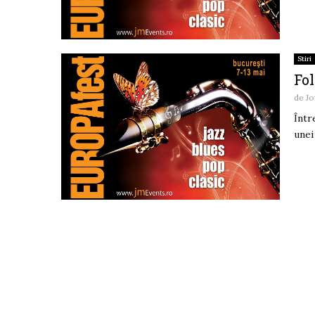
Stiri
Fo
de
Jo
Într
unei