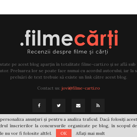
tate pe acest blog aparțin în totalitate filme-carti.ro și se află sub
tor. Preluarea lor se poate face numai cu acordul autorului, iar la sf
preluări de text trebuie să existe un link către acest blog.
Contact us:
jovi@filme-carti.ro
personaliza anunțuri și pentru a analiza traficul. Dacă folosiți acest
rul înscrierilor la concursurile organizate pe blog, în scopul de
 nu vor fi folosite altfel.
OK
Aflați mai mult
@2021 - filme-carti.ro