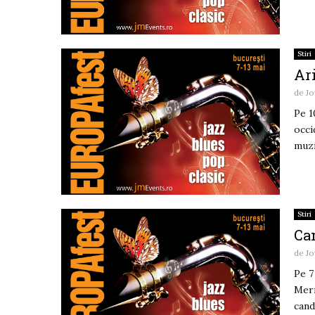
Stiri
Ar
de
Jo
Pe 1
occi
muzi
Stiri
Ca
de
Jo
Pe 7
Merr
cand