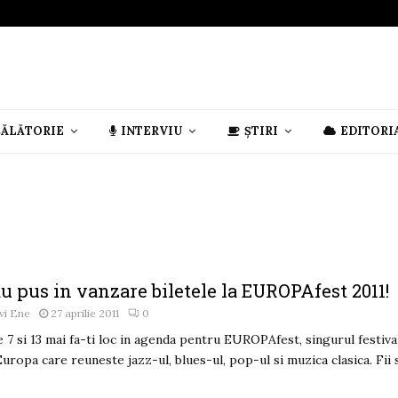
CĂLĂTORIE
INTERVIU
ȘTIRI
EDITORI
u pus in vanzare biletele la EUROPAfest 2011!
vi Ene
27 aprilie 2011
0
e 7 si 13 mai fa-ti loc in agenda pentru EUROPAfest, singurul festiva
Europa care reuneste jazz-ul, blues-ul, pop-ul si muzica clasica. Fii si