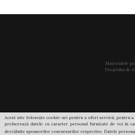
Materialele pos
Dreptului de Au
Acest site folosește cookie-uri pentru a oferi servicii, pentru a 
prelucrează datele cu caracter personal furnizate de voi în cad
dezvăluite sponsorilor concursurilor respective. Datele personale