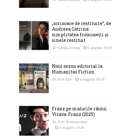
„scrisoare de restituire”, de
Andreea Catrina:
simplitatea frumuseții și
sinele restituit
de
Carina Josan
5 august 2026
Noul sezon editorial la
Humanitas Fiction
de
Jovi Ene
4 august 2026
Franz pe malurile râului
Vltava: Franz (2025)
de
Dan Romascanu
4 august 2026