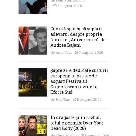
de
Dan Romascanu
6 august 2026
Cum să spui și să suporți
adevărul despre propria
familie: „Aniversarea”, de
Andrea Bajani
de
Ania Vilal
6 august 2026
Șapte zile dedicate culturii
europene la mijloc de
august: Festivalul
Cinemascop revine la
Eforie Sud
de
Jovi Ene
5 august 2026
În dragoste și în război,
totul e permis: Over Your
Dead Body (2026)
de
Alina Mușina
5 august 2026