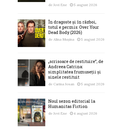
de
Jovi Ene
5 august 2026
În dragoste și în război,
totul e permis: Over Your
Dead Body (2026)
de
Alina Mușina
5 august 2026
„scrisoare de restituire”, de
Andreea Catrina:
simplitatea frumuseții și
sinele restituit
de
Carina Josan
5 august 2026
Noul sezon editorial la
Humanitas Fiction
de
Jovi Ene
4 august 2026