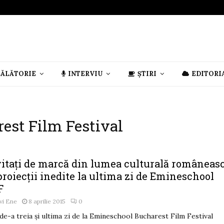
CĂLĂTORIE
INTERVIU
ȘTIRI
EDITORI
est Film Festival
vitați de marcă din lumea culturală româneas
proiecții inedite la ultima zi de Emineschool
F
vi Ene
8 aprilie 2015
0
de-a treia și ultima zi de la Emineschool Bucharest Film Festival