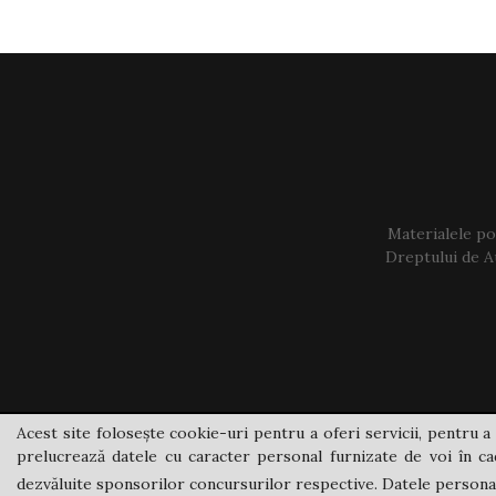
Materialele pos
Dreptului de Au
Acest site folosește cookie-uri pentru a oferi servicii, pentru a 
prelucrează datele cu caracter personal furnizate de voi în cad
dezvăluite sponsorilor concursurilor respective. Datele personale