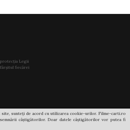
 protecția Legii
ârșitul fiecărei
 site, sunteți de acord cu utilizarea cookie-urilor. Filme-carti.ro
semnării câștigătorilor. Doar datele câștigătorilor vor putea fi