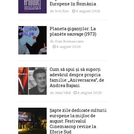
Europene în România
de
Jovi Ene
6 august 2026
Planeta giganților: La
planète sauvage (1973)
de
Dan Romascanu
6 august 2026
Cum să spui și să suporți
adevărul despre propria
familie: „Aniversarea”, de
Andrea Bajani
de
Ania Vilal
6 august 2026
Șapte zile dedicate culturii
europene la mijloc de
august: Festivalul
Cinemascop revine la
Eforie Sud