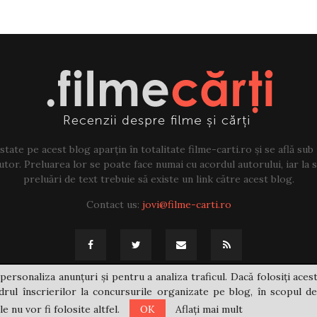
tate pe acest blog aparțin în totalitate filme-carti.ro și se află sub
tor. Preluarea lor se poate face numai cu acordul autorului, iar la sf
preluări de text trebuie să existe un link către acest blog.
Contact us:
jovi@filme-carti.ro
personaliza anunțuri și pentru a analiza traficul. Dacă folosiți acest
rul înscrierilor la concursurile organizate pe blog, în scopul de
 nu vor fi folosite altfel.
OK
Aflați mai mult
@2021 - filme-carti.ro