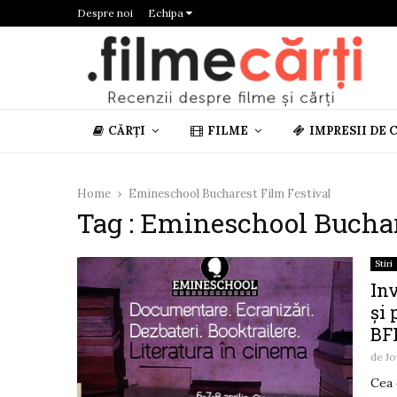
Despre noi
Echipa
CĂRȚI
FILME
IMPRESII DE 
Home
Emineschool Bucharest Film Festival
Tag : Emineschool Buchar
Stiri
In
și 
BF
de
Jo
Cea 