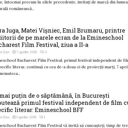
e, întocmai precum în zilele precedente, invitați de marcă din lumea
urală românească...
ra Iuga, Matei Vișniec, Emil Brumaru, printre
iitorii de pe marele ecran de la Emineschool
harest Film Festival, ziua a II-a
vi Ene
7 aprilie 2015
0
eschool Bucharest Film Festival, primul festival independent de fi
pecific literar, continuă cu cea de-a doua zi de proiecții marți, 7 april
inemateca...
 mai puțin de o săptămână, în București
butează primul festival independent de film c
cific literar: Emineschool BFF
vi Ene
1 aprilie 2015
1
eschool Bucharest Film Festival vă invită să cunoașteți, timp de tre