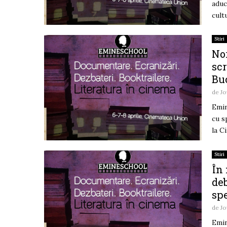
aduc
cult
Stiri
No
scr
Buc
de
Jo
Emin
cu s
la C
Stiri
În
de
spe
de
Jo
Emin