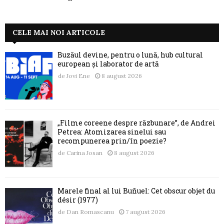
CELE MAI NOI ARTICOLE
Buzăul devine, pentru o lună, hub cultural
european și laborator de artă
de
Jovi Ene
8 august 2026
„Filme coreene despre răzbunare”, de Andrei
Petrea: Atomizarea sinelui sau
recompunerea prin/în poezie?
de
Carina Josan
8 august 2026
Marele final al lui Buñuel: Cet obscur objet du
désir (1977)
de
Dan Romascanu
7 august 2026