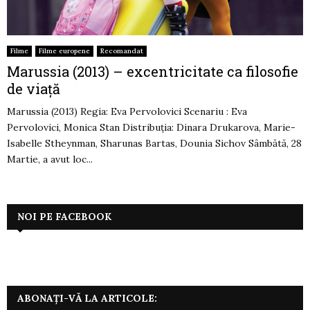
Filme
Filme europene
Recomandat
Marussia (2013) – excentricitate ca filosofie
de viață
Marussia (2013) Regia: Eva Pervolovici Scenariu : Eva
Pervolovici, Monica Stan Distribuția: Dinara Drukarova, Marie-
Isabelle Stheynman, Sharunas Bartas, Dounia Sichov Sâmbătă, 28
Martie, a avut loc...
NOI PE FACEBOOK
ABONAȚI-VĂ LA ARTICOLE: