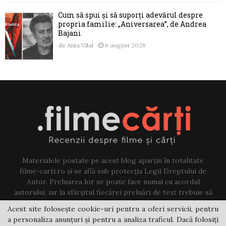
Cum să spui și să suporți adevărul despre
propria familie: „Aniversarea”, de Andrea
Bajani
de
Ania Vilal
6 august 2026
Materialele postate pe acest blog aparțin în totalitate
filme-carti.ro și se află sub protecția Legii Dreptului de
Autor. Preluarea lor se poate face numai cu acordul
autorului, iar la sfârșitul fiecărei preluări de text trebuie să
existe un link către acest blog.
Acest site folosește cookie-uri pentru a oferi servicii, pentru
a personaliza anunțuri și pentru a analiza traficul. Dacă folosiți
Contact us:
jovi@filme-carti.ro