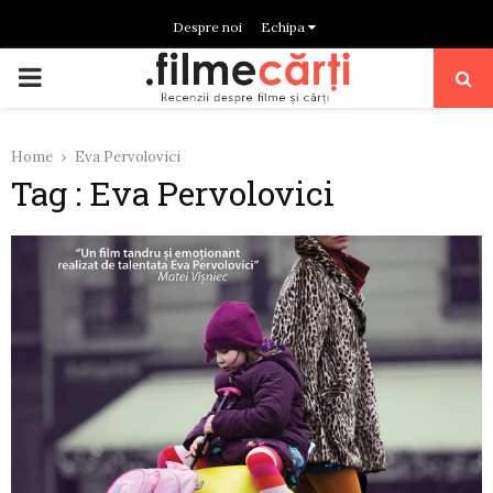
Despre noi
Echipa
PRIMARY
MENU
Home
Eva Pervolovici
Tag : Eva Pervolovici