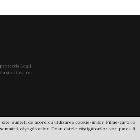
 protecția Legii
ârșitul fiecărei
 site, sunteți de acord cu utilizarea cookie-urilor. Filme-carti.ro
semnării câștigătorilor. Doar datele câștigătorilor vor putea fi