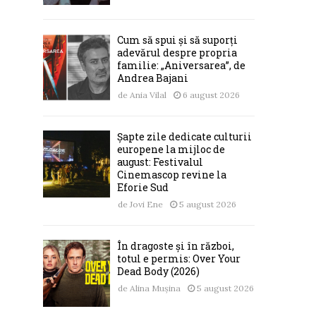
Cum să spui și să suporți
adevărul despre propria
familie: „Aniversarea”, de
Andrea Bajani
de
Ania Vilal
6 august 2026
Șapte zile dedicate culturii
europene la mijloc de
august: Festivalul
Cinemascop revine la
Eforie Sud
de
Jovi Ene
5 august 2026
În dragoste și în război,
totul e permis: Over Your
Dead Body (2026)
de
Alina Mușina
5 august 2026