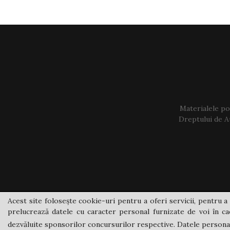
Materialele pos
Dreptului de Au
Acest site folosește cookie-uri pentru a oferi servicii, pentru a 
prelucrează datele cu caracter personal furnizate de voi în cad
dezvăluite sponsorilor concursurilor respective. Datele personale