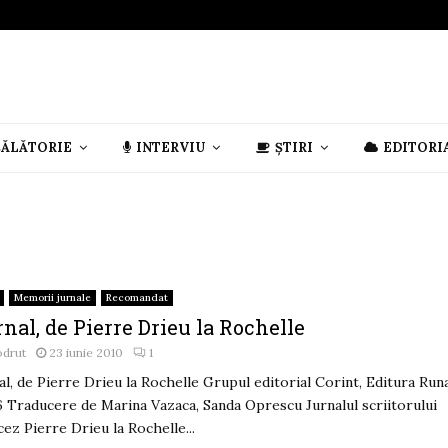
CĂLĂTORIE
INTERVIU
ȘTIRI
EDITORI
Memorii jurnale
Recomandat
nal, de Pierre Drieu la Rochelle
odrut
23 iunie 2010
1
al, de Pierre Drieu la Rochelle Grupul editorial Corint, Editura Runa
 Traducere de Marina Vazaca, Sanda Oprescu Jurnalul scriitorului
cez Pierre Drieu la Rochelle...