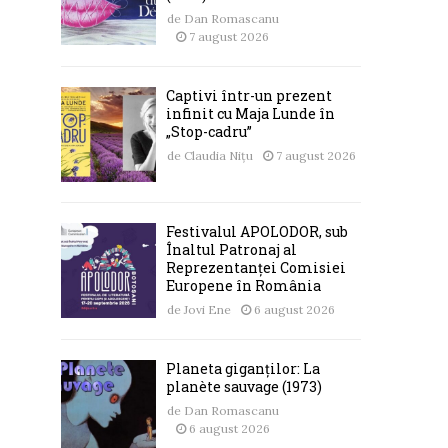
de
Dan Romascanu
7 august 2026
Captivi într-un prezent
infinit cu Maja Lunde în
„Stop-cadru”
de
Claudia Nițu
7 august 2026
Festivalul APOLODOR, sub
Înaltul Patronaj al
Reprezentanței Comisiei
Europene în România
de
Jovi Ene
6 august 2026
Planeta giganților: La
planète sauvage (1973)
de
Dan Romascanu
6 august 2026