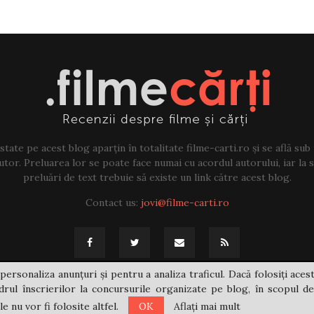
tate pe acest blog aparțin în totalitate filme-carti.ro și se află sub
tor. Preluarea lor se poate face numai cu acordul autorului, iar la sf
preluări de text trebuie să existe un link către acest blog.
Contact us:
jovi@filme-carti.ro
personaliza anunțuri și pentru a analiza traficul. Dacă folosiți acest
rul înscrierilor la concursurile organizate pe blog, în scopul de
 nu vor fi folosite altfel.
OK
Aflați mai mult
@2021 - filme-carti.ro