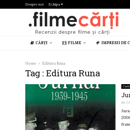
Despre noi
Echipa
CĂRȚI
FILME
IMPRESII DE 
Home
Editura Runa
Tag : Editura Runa
Carti
Jur
de
C
Jurn
2006
fran