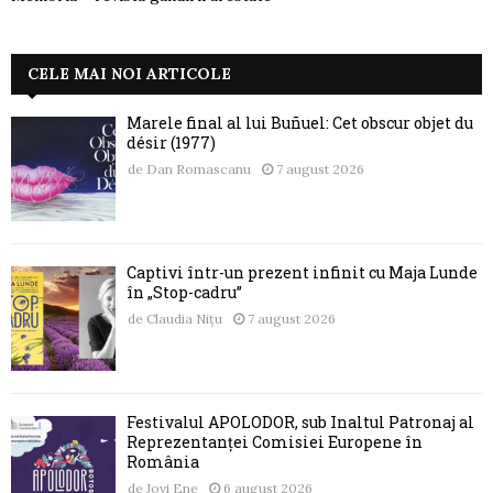
CELE MAI NOI ARTICOLE
Marele final al lui Buñuel: Cet obscur objet du
désir (1977)
de
Dan Romascanu
7 august 2026
Captivi într-un prezent infinit cu Maja Lunde
în „Stop-cadru”
de
Claudia Nițu
7 august 2026
Festivalul APOLODOR, sub Înaltul Patronaj al
Reprezentanței Comisiei Europene în
România
de
Jovi Ene
6 august 2026