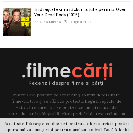
În dragoste și în război, totul e permis: Over
Your Dead Body (2026)
de
Alina Mușina
5 august 2026
Materialele postate pe acest blog aparțin în totalitate
filme-carti.ro și se află sub protecția Legii Dreptului de
Autor. Preluarea lor se poate face numai cu acordul
autorului, iar la sfârșitul fiecărei preluări de text trebuie să
existe un link către acest blog.
Acest site folosește cookie-uri pentru a oferi servicii, pentru
a personaliza anunțuri și pentru a analiza traficul. Dacă folosiți
Contact us:
jovi@filme-carti.ro