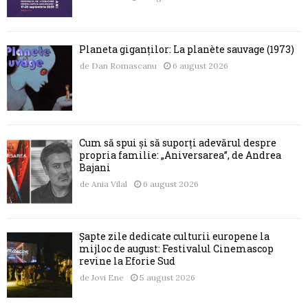
Planeta giganților: La planète sauvage (1973)
de
Dan Romascanu
6 august 2026
Cum să spui și să suporți adevărul despre
propria familie: „Aniversarea”, de Andrea
Bajani
de
Ania Vilal
6 august 2026
Șapte zile dedicate culturii europene la
mijloc de august: Festivalul Cinemascop
revine la Eforie Sud
de
Jovi Ene
5 august 2026