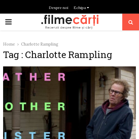
Despre noi
Echipa
PRIMARY
MENU
Home
Charlotte Rampling
Tag : Charlotte Rampling