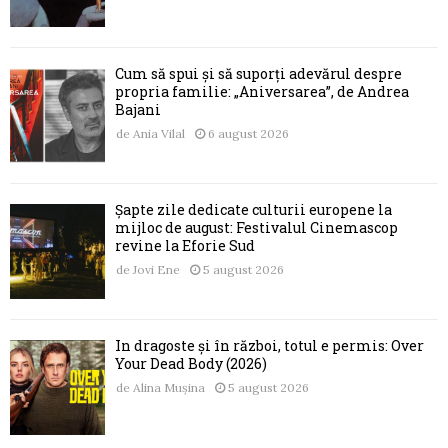
Cum să spui și să suporți adevărul despre
propria familie: „Aniversarea”, de Andrea
Bajani
de
Ania Vilal
6 august 2026
Șapte zile dedicate culturii europene la
mijloc de august: Festivalul Cinemascop
revine la Eforie Sud
de
Jovi Ene
5 august 2026
În dragoste și în război, totul e permis: Over
Your Dead Body (2026)
de
Alina Mușina
5 august 2026