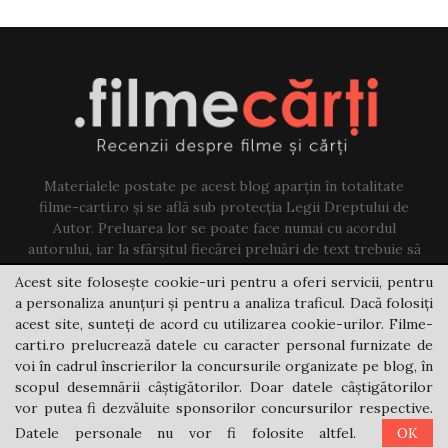
Materialele postate pe acest blog aparțin în totalitate
filme-carti.ro și se află sub protecția Legii Dreptului de
Autor. Preluarea lor se poate face numai cu acordul
autorului, iar la sfârșitul fiecărei preluări de text trebuie să
existe un link către acest blog.
Acest site folosește cookie-uri pentru a oferi servicii, pentru
a personaliza anunțuri și pentru a analiza traficul. Dacă folosiți
Contact us:
jovi@filme-carti.ro
acest site, sunteți de acord cu utilizarea cookie-urilor. Filme-
carti.ro prelucrează datele cu caracter personal furnizate de
voi în cadrul înscrierilor la concursurile organizate pe blog, în
scopul desemnării câștigătorilor. Doar datele câștigătorilor
vor putea fi dezvăluite sponsorilor concursurilor respective.
Datele personale nu vor fi folosite altfel.
OK