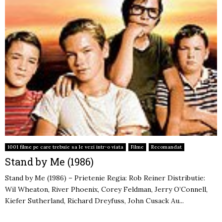
1001 filme pe care trebuie sa le vezi intr-o viata
Filme
Recomandat
Stand by Me (1986)
Stand by Me (1986) – Prietenie Regia: Rob Reiner Distributie:
Wil Wheaton, River Phoenix, Corey Feldman, Jerry O’Connell,
Kiefer Sutherland, Richard Dreyfuss, John Cusack Au...