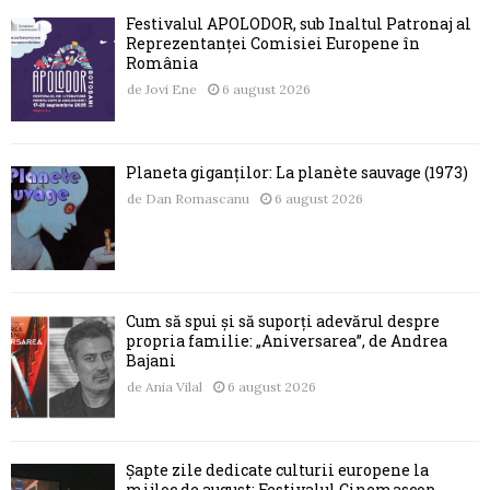
Festivalul APOLODOR, sub Înaltul Patronaj al
Reprezentanței Comisiei Europene în
România
de
Jovi Ene
6 august 2026
Planeta giganților: La planète sauvage (1973)
de
Dan Romascanu
6 august 2026
Cum să spui și să suporți adevărul despre
propria familie: „Aniversarea”, de Andrea
Bajani
de
Ania Vilal
6 august 2026
Șapte zile dedicate culturii europene la
mijloc de august: Festivalul Cinemascop