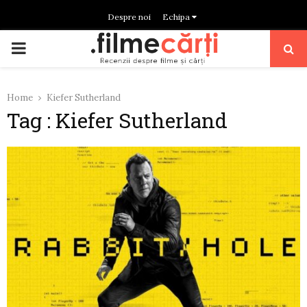
Despre noi
Echipa
PRIMARY
MENU
Home
Kiefer Sutherland
Tag : Kiefer Sutherland