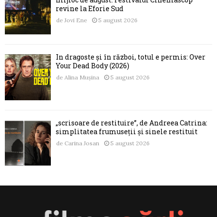
revine la Eforie Sud
de
Jovi Ene
5 august 2026
În dragoste și în război, totul e permis: Over
Your Dead Body (2026)
de
Alina Mușina
5 august 2026
„scrisoare de restituire”, de Andreea Catrina:
simplitatea frumuseții și sinele restituit
de
Carina Josan
5 august 2026