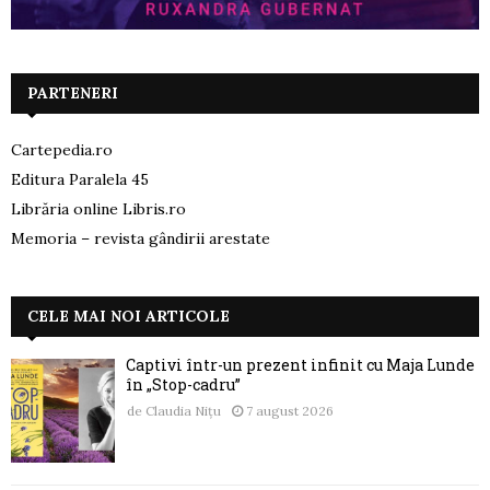
PARTENERI
Cartepedia.ro
Editura Paralela 45
Librăria online Libris.ro
Memoria – revista gândirii arestate
CELE MAI NOI ARTICOLE
Captivi într-un prezent infinit cu Maja Lunde
în „Stop-cadru”
de
Claudia Nițu
7 august 2026