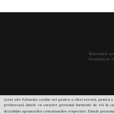
Materialele pos
Dreptului de Au
Acest site folosește cookie-uri pentru a oferi servicii, pentru a 
prelucrează datele cu caracter personal furnizate de voi în cad
dezvăluite sponsorilor concursurilor respective. Datele personale