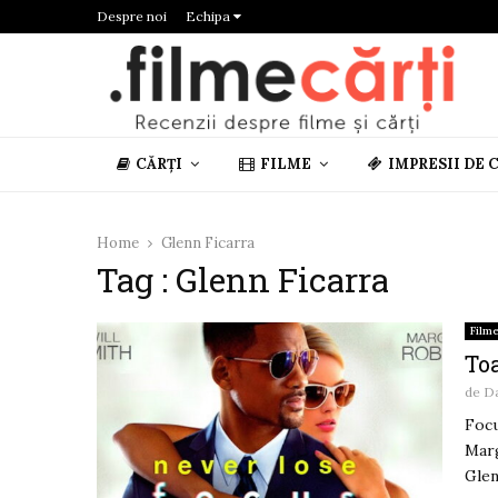
Despre noi
Echipa
CĂRȚI
FILME
IMPRESII DE 
Home
Glenn Ficarra
Tag : Glenn Ficarra
Film
To
de
D
Focu
Marg
Glen