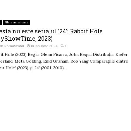
e
Filme americane
sta nu este serialul ’24’: Rabbit Hole
kyShowTime, 2023)
an Romascanu
18 ianuarie 2024
0
it Hole (2023) Regia: Glenn Ficarra, John Requa Distribuția: Kiefer
erland, Meta Golding, Enid Graham, Rob Yang Comparațiile dintre
bit Hole’ (2023) și ’24’ (2001-2010)...