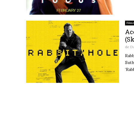
Film
Ace
(S
de
D
Rabb
Suth
‘Rab