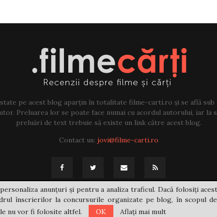
tate pe acest blog aparțin în totalitate filme-carti.ro și se află sub
tor. Preluarea lor se poate face numai cu acordul autorului, iar la sf
preluări de text trebuie să existe un link către acest blog.
Contact us:
jovi@filme-carti.ro
personaliza anunțuri și pentru a analiza traficul. Dacă folosiți acest
rul înscrierilor la concursurile organizate pe blog, în scopul de
 nu vor fi folosite altfel.
OK
Aflați mai mult
@2021 - filme-carti.ro