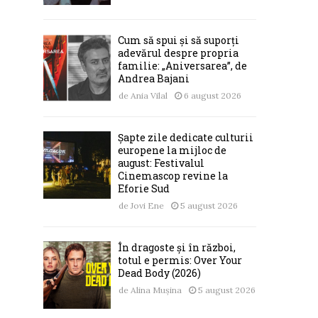
Cum să spui și să suporți
adevărul despre propria
familie: „Aniversarea”, de
Andrea Bajani
de
Ania Vilal
6 august 2026
Șapte zile dedicate culturii
europene la mijloc de
august: Festivalul
Cinemascop revine la
Eforie Sud
de
Jovi Ene
5 august 2026
În dragoste și în război,
totul e permis: Over Your
Dead Body (2026)
de
Alina Mușina
5 august 2026