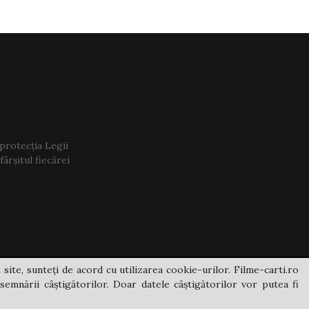
 protecția Legii
ârșitul fiecărei
 site, sunteți de acord cu utilizarea cookie-urilor. Filme-carti.ro
semnării câștigătorilor. Doar datele câștigătorilor vor putea fi