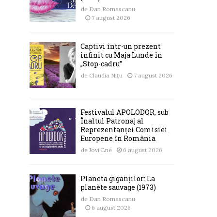
de
Dan Romascanu
7 august 2026
Captivi într-un prezent
infinit cu Maja Lunde în
„Stop-cadru”
de
Claudia Nițu
7 august 2026
Festivalul APOLODOR, sub
Înaltul Patronaj al
Reprezentanței Comisiei
Europene în România
de
Jovi Ene
6 august 2026
Planeta giganților: La
planète sauvage (1973)
de
Dan Romascanu
6 august 2026