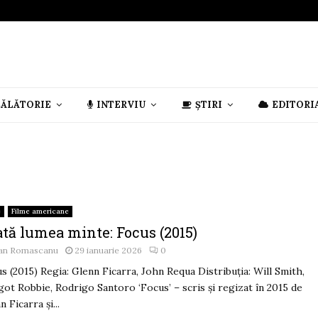
CĂLĂTORIE
INTERVIU
ȘTIRI
EDITORI
e
Filme americane
ată lumea minte: Focus (2015)
an Romascanu
29 ianuarie 2026
0
s (2015) Regia: Glenn Ficarra, John Requa Distribuția: Will Smith,
ot Robbie, Rodrigo Santoro ‘Focus’ – scris și regizat în 2015 de
n Ficarra și...