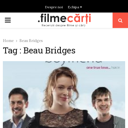
Despre noi
Echipa
PRIMARY
MENU
Home
Beau Bridges
Tag : Beau Bridges