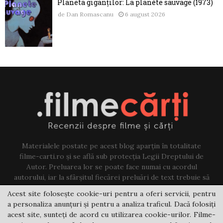
Planeta giganților: La planète sauvage (1973)
de
Dan Romascanu
6 august 2026
Materialele postate pe acest blog aparțin în totalitate
filme-carti.ro și se află sub protecția Legii Dreptului de
Autor. Preluarea lor se poate face numai cu acordul
autorului, iar la sfârșitul fiecărei preluări de text trebuie să
existe un link către acest blog.
Acest site folosește cookie-uri pentru a oferi servicii, pentru
a personaliza anunțuri și pentru a analiza traficul. Dacă folosiți
Contact us:
jovi@filme-carti.ro
acest site, sunteți de acord cu utilizarea cookie-urilor. Filme-