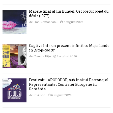
Marele final al lui Buñuel: Cet obscur objet du
désir (1977)
de
Dan Romascanu
7 august 2026
Captivi într-un prezent infinit cu Maja Lunde
în „Stop-cadru”
de
Claudia Nițu
7 august 2026
Festivalul APOLODOR, sub Înaltul Patronaj al
Reprezentanței Comisiei Europene în
România
de
Jovi Ene
6 august 2026