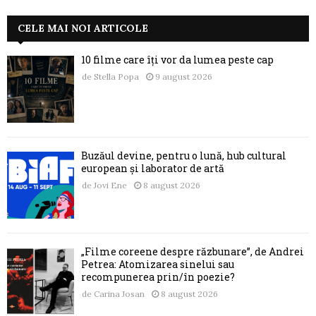
CELE MAI NOI ARTICOLE
10 filme care îți vor da lumea peste cap
de
Stella Popa
9 august 2026
Buzăul devine, pentru o lună, hub cultural
european și laborator de artă
de
Jovi Ene
8 august 2026
„Filme coreene despre răzbunare”, de Andrei
Petrea: Atomizarea sinelui sau
recompunerea prin/în poezie?
de
Carina Josan
8 august 2026