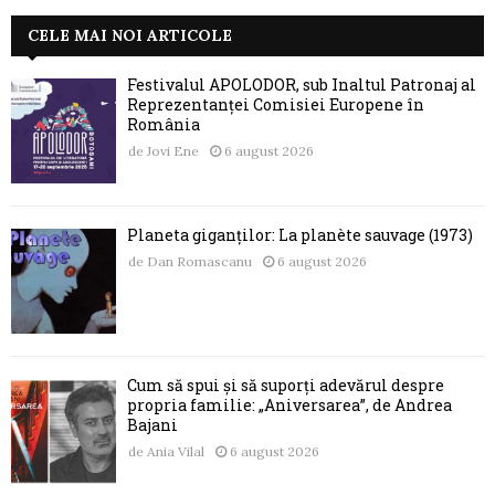
CELE MAI NOI ARTICOLE
Festivalul APOLODOR, sub Înaltul Patronaj al
Reprezentanței Comisiei Europene în
România
de
Jovi Ene
6 august 2026
Planeta giganților: La planète sauvage (1973)
de
Dan Romascanu
6 august 2026
Cum să spui și să suporți adevărul despre
propria familie: „Aniversarea”, de Andrea
Bajani
de
Ania Vilal
6 august 2026