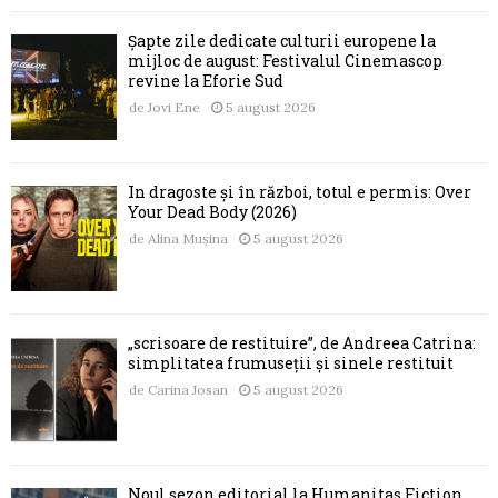
Șapte zile dedicate culturii europene la
mijloc de august: Festivalul Cinemascop
revine la Eforie Sud
de
Jovi Ene
5 august 2026
În dragoste și în război, totul e permis: Over
Your Dead Body (2026)
de
Alina Mușina
5 august 2026
„scrisoare de restituire”, de Andreea Catrina:
simplitatea frumuseții și sinele restituit
de
Carina Josan
5 august 2026
Noul sezon editorial la Humanitas Fiction