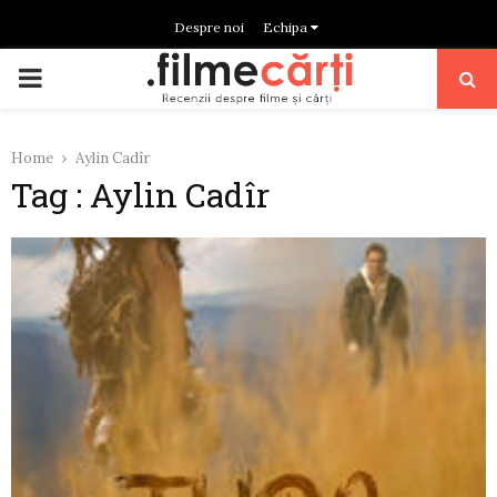
Despre noi
Echipa
PRIMARY
MENU
Home
Aylin Cadîr
Tag : Aylin Cadîr