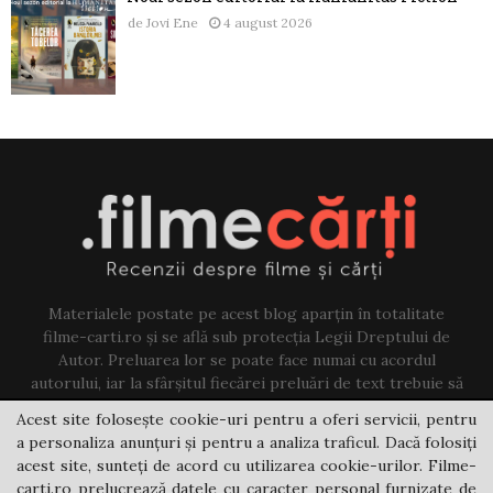
de
Jovi Ene
4 august 2026
Materialele postate pe acest blog aparțin în totalitate
filme-carti.ro și se află sub protecția Legii Dreptului de
Autor. Preluarea lor se poate face numai cu acordul
autorului, iar la sfârșitul fiecărei preluări de text trebuie să
existe un link către acest blog.
Acest site folosește cookie-uri pentru a oferi servicii, pentru
a personaliza anunțuri și pentru a analiza traficul. Dacă folosiți
Contact us:
jovi@filme-carti.ro
acest site, sunteți de acord cu utilizarea cookie-urilor. Filme-
carti.ro prelucrează datele cu caracter personal furnizate de