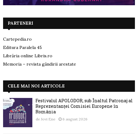
PARTENERI
Cartepedia.ro
Editura Paralela 45
Librăria online Libris.ro
Memoria – revista gândirii arestate
CELE MAI NOI ARTICOLE
Festivalul APOLODOR, sub Înaltul Patronaj al
Reprezentanței Comisiei Europene în
România
de
Jovi Ene
6 august 2026