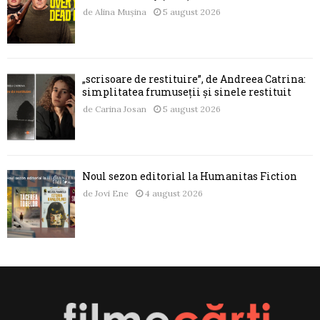
de
Alina Mușina
5 august 2026
„scrisoare de restituire”, de Andreea Catrina:
simplitatea frumuseții și sinele restituit
de
Carina Josan
5 august 2026
Noul sezon editorial la Humanitas Fiction
de
Jovi Ene
4 august 2026