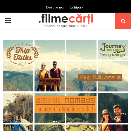
Despre noi
Echipa
PRIMARY
MENU