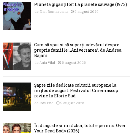
Planeta giganților: La planète sauvage (1973)
de
Dan Romascanu
6 august 2026
Cum să spui și să suporți adevărul despre
propria familie: „Aniversarea”, de Andrea
Bajani
de
Ania Vilal
6 august 2026
Șapte zile dedicate culturii europene la
mijloc de august: Festivalul Cinemascop
revine la Eforie Sud
de
Jovi Ene
5 august 2026
În dragoste și în război, totul e permis: Over
Your Dead Body (2026)