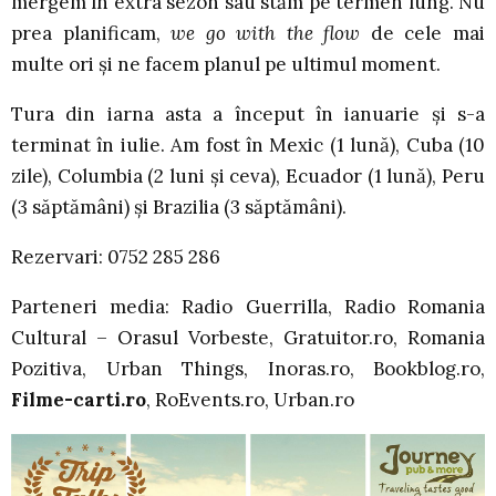
mergem în extra sezon sau stăm pe termen lung. Nu
prea planificam,
we go with the flow
de cele mai
multe ori și ne facem planul pe ultimul moment.
Tura din iarna asta a început în ianuarie și s-a
terminat în iulie. Am fost în Mexic (1 lună), Cuba (10
zile), Columbia (2 luni și ceva), Ecuador (1 lună), Peru
(3 săptămâni) și Brazilia (3 săptămâni).
Rezervari: 0752 285 286
Parteneri media: Radio Guerrilla, Radio Romania
Cultural – Orasul Vorbeste, Gratuitor.ro, Romania
Pozitiva, Urban Things, Inoras.ro, Bookblog.ro,
Filme-carti.ro
, RoEvents.ro, Urban.ro