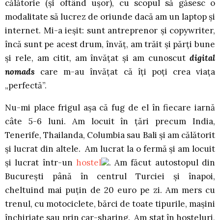
călătorie (și oftând ușor), cu scopul să găsesc o
modalitate să lucrez de oriunde dacă am un laptop și
internet. Mi-a ieșit: sunt antreprenor şi copywriter,
încă sunt pe acest drum, învăț, am trăit și părți bune
și rele, am citit, am învățat şi am cunoscut
digital
nomads
care m-au învăţat că îţi poţi crea viaţa
„perfectă”.
Nu-mi place frigul aşa că fug de el în fiecare iarnă
câte 5-6 luni. Am locuit în ţări precum India,
Tenerife, Thailanda, Columbia sau Bali şi am călătorit
şi lucrat din altele. Am lucrat la o fermă şi am locuit
şi lucrat într-un
hostel
. Am făcut autostopul din
Bucureşti până în centrul Turciei şi înapoi,
cheltuind mai puţin de 20 euro pe zi. Am mers cu
trenul, cu motociclete, bărci de toate tipurile, maşini
închiriate sau prin car-sharing. Am stat în hosteluri,