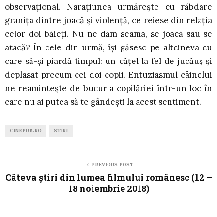
observațional. Narațiunea urmărește cu răbdare
granița dintre joacă și violență, ce reiese din relația
celor doi băieți. Nu ne dăm seama, se joacă sau se
atacă? În cele din urmă, își găsesc pe altcineva cu
care să-și piardă timpul: un cățel la fel de jucăuș și
deplasat precum cei doi copii. Entuziasmul câinelui
ne reamintește de bucuria copilăriei într-un loc în
care nu ai putea să te gândești la acest sentiment.
CINEPUB.RO
STIRI
PREVIOUS POST
Câteva știri din lumea filmului românesc (12 –
18 noiembrie 2018)