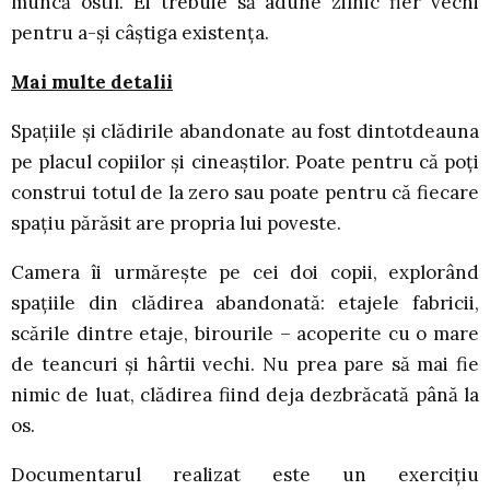
muncă ostil. Ei trebuie să adune zilnic fier vechi
pentru a-şi câştiga existenţa.
Mai multe detalii
Spațiile și clădirile abandonate au fost dintotdeauna
pe placul copiilor și cineaștilor. Poate pentru că poți
construi totul de la zero sau poate pentru că fiecare
spațiu părăsit are propria lui poveste.
Camera îi urmărește pe cei doi copii, explorând
spațiile din clădirea abandonată: etajele fabricii,
scările dintre etaje, birourile – acoperite cu o mare
de teancuri și hârtii vechi. Nu prea pare să mai fie
nimic de luat, clădirea fiind deja dezbrăcată până la
os.
Documentarul realizat este un exercițiu