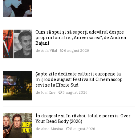
Cum să spui și să suporți adevărul despre
propria familie: „Aniversarea”, de Andrea
Bajani
de
Ania Vilal
6 august 2026
Șapte zile dedicate culturii europene la
mijloc de august: Festivalul Cinemascop
revine la Eforie Sud
de
Jovi Ene
5 august 2026
În dragoste și în război, totul e permis: Over
Your Dead Body (2026)
de
Alina Mușina
5 august 2026