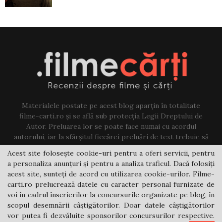
Materialele postate pe acest blog aparțin în totalitate
filme-carti.ro și se află sub protecția Legii Dreptului de
Autor. Preluarea lor se poate face numai cu acordul
autorului, iar la sfârșitul fiecărei preluări de text trebuie să
existe un link către acest blog.
Acest site folosește cookie-uri pentru a oferi servicii, pentru
a personaliza anunțuri și pentru a analiza traficul. Dacă folosiți
Contact us:
jovi@filme-carti.ro
acest site, sunteți de acord cu utilizarea cookie-urilor. Filme-
carti.ro prelucrează datele cu caracter personal furnizate de
voi în cadrul înscrierilor la concursurile organizate pe blog, în
scopul desemnării câștigătorilor. Doar datele câștigătorilor
vor putea fi dezvăluite sponsorilor concursurilor respective.