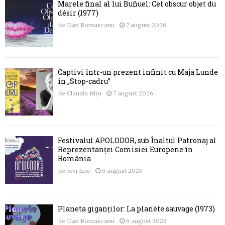
Marele final al lui Buñuel: Cet obscur objet du
désir (1977)
de
Dan Romascanu
7 august 2026
Captivi într-un prezent infinit cu Maja Lunde
în „Stop-cadru”
de
Claudia Nițu
7 august 2026
Festivalul APOLODOR, sub Înaltul Patronaj al
Reprezentanței Comisiei Europene în
România
de
Jovi Ene
6 august 2026
Planeta giganților: La planète sauvage (1973)
de
Dan Romascanu
6 august 2026