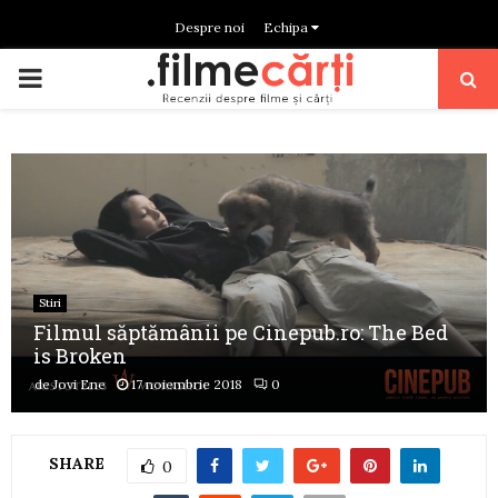
Despre noi
Echipa
PRIMARY
MENU
Stiri
Filmul săptămânii pe Cinepub.ro: The Bed
is Broken
de
Jovi Ene
17 noiembrie 2018
0
SHARE
0