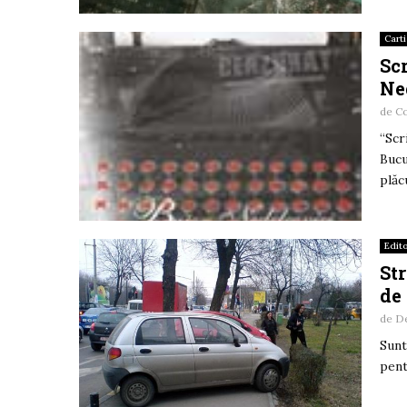
Carti
Scr
Ne
de
C
“Scr
Bucu
plăc
Edito
St
de
de
De
Sunt
pent