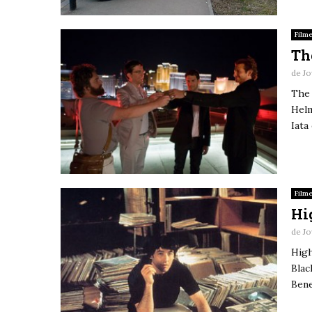
Film
Th
de
Jo
The 
Helm
Iata
Film
Hi
de
Jo
High
Blac
Bene