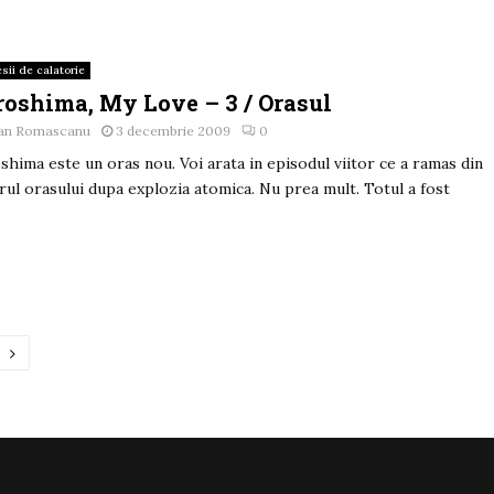
sii de calatorie
roshima, My Love – 3 / Orasul
an Romascanu
3 decembrie 2009
0
shima este un oras nou. Voi arata in episodul viitor ce a ramas din
rul orasului dupa explozia atomica. Nu prea mult. Totul a fost