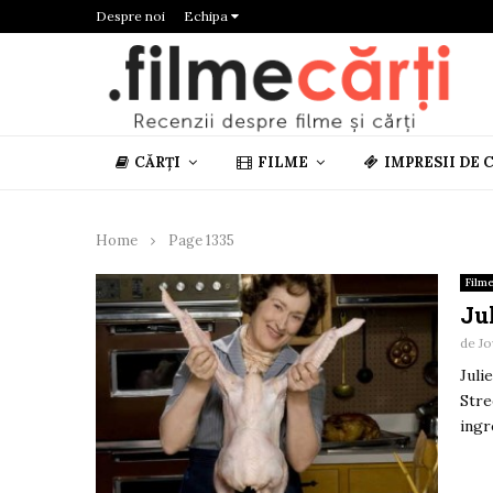
Despre noi
Echipa
CĂRȚI
FILME
IMPRESII DE 
Home
Page 1335
Film
Jul
de
Jo
Juli
Stre
ingr