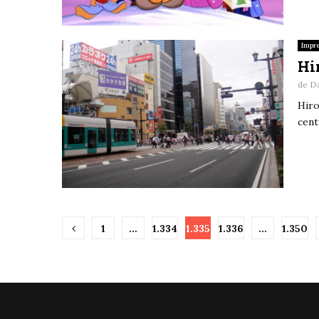
Impre
Hi
de
D
Hiro
cent
Paginație
1
…
1.334
1.335
1.336
…
1.350
articole