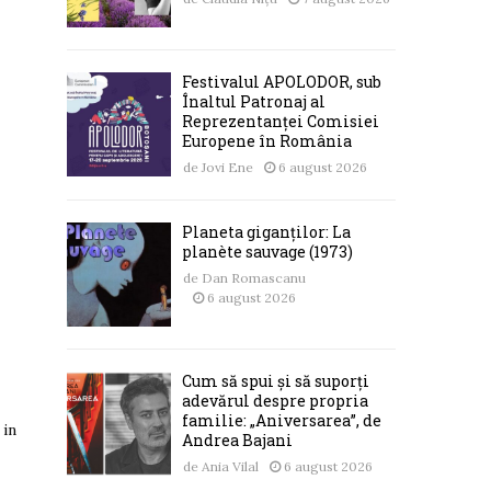
Festivalul APOLODOR, sub
Înaltul Patronaj al
Reprezentanței Comisiei
Europene în România
de
Jovi Ene
6 august 2026
Planeta giganților: La
planète sauvage (1973)
de
Dan Romascanu
6 august 2026
Cum să spui și să suporți
adevărul despre propria
familie: „Aniversarea”, de
 in
Andrea Bajani
de
Ania Vilal
6 august 2026