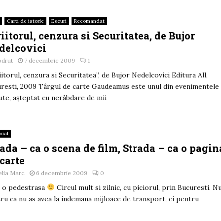
Carti de istorie
Eseuri
Recomandat
iitorul, cenzura si Securitatea, de Bujor
delcovici
odrut
7 decembrie 2009
1
iitorul, cenzura si Securitatea”, de Bujor Nedelcovici Editura All,
resti, 2009 Târgul de carte Gaudeamus este unul din evenimentele
ute, aşteptat cu nerăbdare de mii
rial
rada – ca o scena de film, Strada – ca o pagin
 carte
lia Marc
6 decembrie 2009
0
 o pedestrasa
Circul mult si zilnic, cu piciorul, prin Bucuresti. N
ru ca nu as avea la indemana mijloace de transport, ci pentru