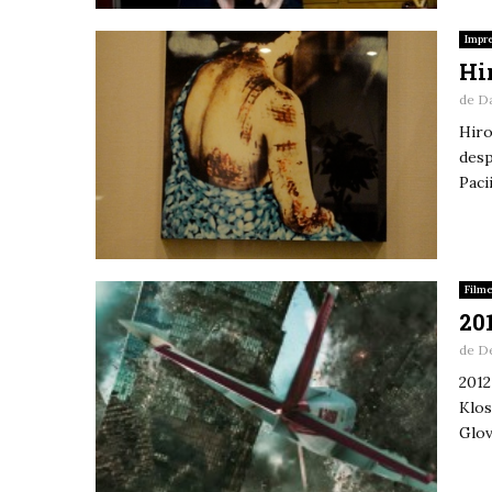
Impre
Hi
de
D
Hiro
desp
Paci
Film
20
de
De
2012
Klos
Glov