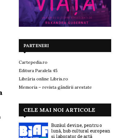
PARTENERI
Cartepedia.ro
Editura Paralela 45
Librăria online Libris.ro
Memoria – revista gândirii arestate
a
CELE MAI NOI ARTICOLE
u
Buzăul devine, pentru o
lună, hub cultural european
și laborator de artă