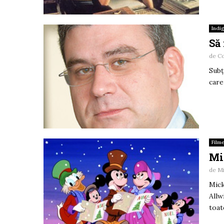
Indi
Să
de
C
Subţ
care
Film
Mi
de
M
Mick
Allw
toat