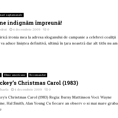
gnari saptamanale
 ne indignăm împreună!
odrut
4 decembrie 2009
0
irică ironia mea la adresa sloganului de campanie a celebrei coaliţii
 va aduce liniştea definitivă, ultimă în ţara noastră dar alt titlu nu am
e
Filme americane
Recomandat
ckey’s Christmas Carol (1983)
ihaela
4 decembrie 2009
0
ey’s Christmas Carol (1983) Regia: Burny Mattinson Voci: Wayne
ine, Hal Smith, Alan Young Cu fiecare an observ o si mai mare graba
e