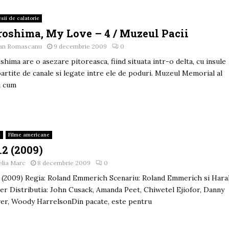
sii de calatorie
roshima, My Love – 4 / Muzeul Pacii
an Romascanu
9 decembrie 2009
0
shima are o asezare pitoreasca, fiind situata intr-o delta, cu insule
artite de canale si legate intre ele de poduri. Muzeul Memorial al
i cum
e
Filme americane
12 (2009)
lia Marc
8 decembrie 2009
0
 (2009) Regia: Roland Emmerich Scenariu: Roland Emmerich si Hara
er Distributia: John Cusack, Amanda Peet, Chiwetel Ejiofor, Danny
er, Woody HarrelsonDin pacate, este pentru