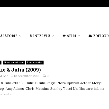
CĂLĂTORIE
INTERVIU
ȘTIRI
EDITORI
e
Filme americane
Recomandat
ie & Julia (2009)
vi Ene
10 decembrie 2009
0
e & Julia (2009) – Julie si Julia Regie: Nora Ephron Actori: Meryl
ep, Amy Adams, Chris Messina, Stanley Tucci Un film care imbina
ediente