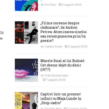
de
Jovi Ene
8 august 2026
„Filme coreene despre
răzbunare”, de Andrei
Petrea: Atomizarea sinelui
 Ed
sau recompunerea prin/în
am
poezie?
de
Carina Josan
8 august 2026
Marele final al lui Buñuel:
Cet obscur objet du désir
(1977)
de
Dan Romascanu
7 august 2026
Captivi într-un prezent
infinit cu Maja Lunde în
„Stop-cadru”
de
Claudia Nițu
7 august 2026