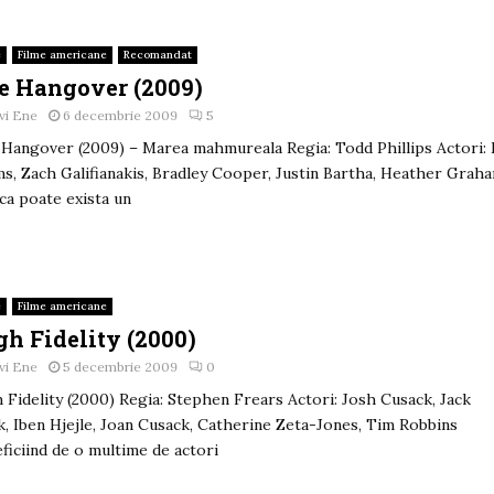
e
Filme americane
Recomandat
e Hangover (2009)
vi Ene
6 decembrie 2009
5
Hangover (2009) – Marea mahmureala Regia: Todd Phillips Actori:
s, Zach Galifianakis, Bradley Cooper, Justin Bartha, Heather Grah
 ca poate exista un
e
Filme americane
gh Fidelity (2000)
vi Ene
5 decembrie 2009
0
 Fidelity (2000) Regia: Stephen Frears Actori: Josh Cusack, Jack
k, Iben Hjejle, Joan Cusack, Catherine Zeta-Jones, Tim Robbins
ficiind de o multime de actori