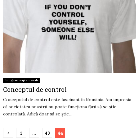
Indignari saptamanale
Conceptul de control
Conceputul de control este fascinant în România. Am impresia
că societatea noastră nu poate funcţiona fără să se ştie
controlată. Adică doar să se ştie...
Paginație
1
…
43
44