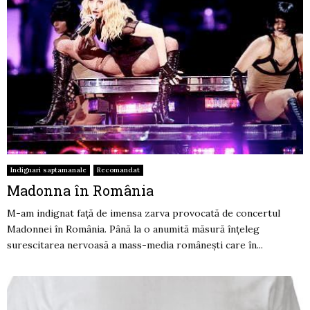
Indignari saptamanale
Recomandat
Madonna în România
M-am indignat faţă de imensa zarva provocată de concertul
Madonnei în România. Până la o anumită măsură înţeleg
surescitarea nervoasă a mass-media româneşti care în...