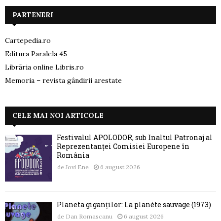
PARTENERI
Cartepedia.ro
Editura Paralela 45
Librăria online Libris.ro
Memoria – revista gândirii arestate
CELE MAI NOI ARTICOLE
Festivalul APOLODOR, sub Înaltul Patronaj al
Reprezentanței Comisiei Europene în
România
de
Jovi Ene
6 august 2026
Planeta giganților: La planète sauvage (1973)
de
Dan Romascanu
6 august 2026