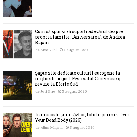
Cum să spui și să suporți adevărul despre
propria familie: „Aniversarea”, de Andrea
Bajani
de
Ania Vilal
6 august 2026
Șapte zile dedicate culturii europene la
mijloc de august: Festivalul Cinemascop
revine la Eforie Sud
de
Jovi Ene
5 august 2026
În dragoste și în război, totul e permis: Over
Your Dead Body (2026)
de
Alina Mușina
5 august 2026