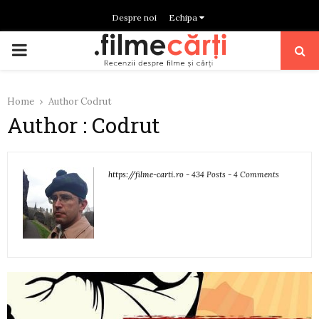
Despre noi
Echipa
PRIMARY
MENU
Home
Author
Codrut
Author :
Codrut
https://filme-carti.ro
-
434 Posts
-
4 Comments