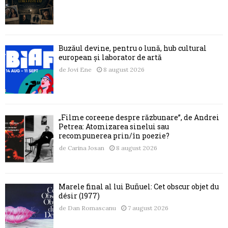
Buzăul devine, pentru o lună, hub cultural
european și laborator de artă
de
Jovi Ene
8 august 2026
„Filme coreene despre răzbunare”, de Andrei
Petrea: Atomizarea sinelui sau
recompunerea prin/în poezie?
de
Carina Josan
8 august 2026
Marele final al lui Buñuel: Cet obscur objet du
désir (1977)
de
Dan Romascanu
7 august 2026