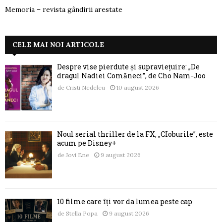
Memoria – revista gândirii arestate
CELE MAI NOI ARTICOLE
Despre vise pierdute și supraviețuire: „De
dragul Nadiei Comăneci”, de Cho Nam-Joo
de
Cristi Nedelcu
10 august 2026
Noul serial thriller de la FX, „CIoburile”, este
acum pe Disney+
de
Jovi Ene
9 august 2026
10 filme care îți vor da lumea peste cap
de
Stella Popa
9 august 2026