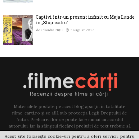
Captivi într-un prezent infinit cu Maja Lunde
în „Stop-cadru”
de
Claudia Nițu
7 august 2026
Materialele postate pe acest blog aparțin în totalitate
filme-carti.ro și se află sub protecția Legii Dreptului de
Autor. Preluarea lor se poate face numai cu acordul
autorului, iar la sfârșitul fiecărei preluări de text trebuie să
existe un link către acest blog.
Acest site folosește cookie-uri pentru a oferi servicii, pentru