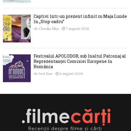
Captivi într-un prezent infinit cu Maja Lunde
în „Stop-cadru”
de
Claudia Nițu
7 august 2026
Festivalul APOLODOR, sub Înaltul Patronaj al
Reprezentanței Comisiei Europene în
România
de
Jovi Ene
6 august 2026