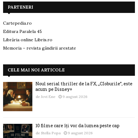
PARTENERI
Cartepedia.ro
Editura Paralela 45
Librăria online Libris.ro
Memoria – revista gândirii arestate
CELE MAI NOI ARTICOLE
Noul serial thriller de la FX, „CIoburile”, este
acum pe Disney+
de
Jovi Ene
9 august 2026
10 filme care îți vor da lumea peste cap
de
Stella Popa
9 august 2026