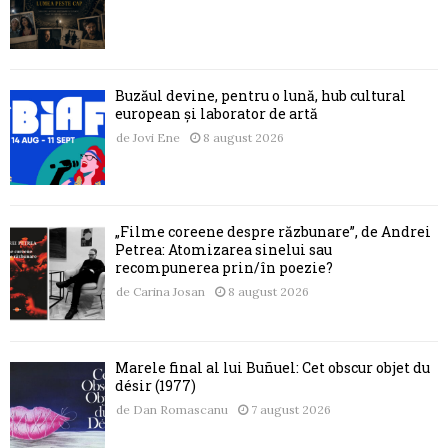
Buzăul devine, pentru o lună, hub cultural
european și laborator de artă
de
Jovi Ene
8 august 2026
„Filme coreene despre răzbunare”, de Andrei
Petrea: Atomizarea sinelui sau
recompunerea prin/în poezie?
de
Carina Josan
8 august 2026
Marele final al lui Buñuel: Cet obscur objet du
désir (1977)
de
Dan Romascanu
7 august 2026