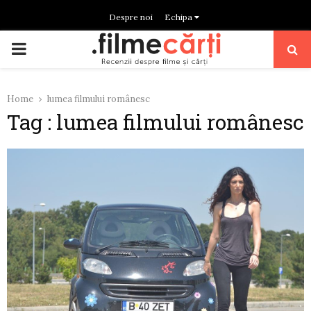
Despre noi
Echipa
PRIMARY
MENU
Home
lumea filmului românesc
Tag : lumea filmului românesc