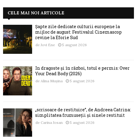
CELE MAI NOI ARTICOLE
Șapte zile dedicate culturii europene la
mijloc de august: Festivalul Cinemascop
revine la Eforie Sud
de
Jovi Ene
5 august 2026
În dragoste și în război, totul e permis: Over
Your Dead Body (2026)
de
Alina Mușina
5 august 2026
„scrisoare de restituire”, de Andreea Catrina:
simplitatea frumuseții și sinele restituit
de
Carina Josan
5 august 2026