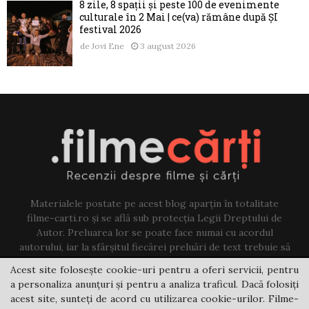
8 zile, 8 spații și peste 100 de evenimente
culturale în 2 Mai | ce(va) rămâne după ȘI
festival 2026
de
Jovi Ene
3 august 2026
Materialele postate pe acest blog aparțin în totalitate
filme-carti.ro și se află sub protecția Legii Dreptului de
Autor. Preluarea lor se poate face numai cu acordul
autorului, iar la sfârșitul fiecărei preluări de text trebuie să
existe un link către acest blog.
Acest site folosește cookie-uri pentru a oferi servicii, pentru
a personaliza anunțuri și pentru a analiza traficul. Dacă folosiți
Contact us:
jovi@filme-carti.ro
acest site, sunteți de acord cu utilizarea cookie-urilor. Filme-