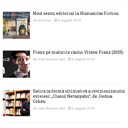
Noul sezon editorial la Humanitas Fiction
de
Jovi Ene
4 august 2026
Franz pe malurile râului Vltava: Franz (2025)
de
Dan Romascanu
4 august 2026
Satira ca formă ultimativă a revizionismului
evreiesc: „Clanul Netanyahu”, de Joshua
Cohen
de
Dan Romascanu
4 august 2026