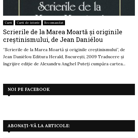
Carti
Carti de istorie
Recomandat
Scrierile de la Marea Moartă şi originile
creştinismului, de Jean Daniélou
“Scrierile de la Marea Moartă şi originile creştinismului”, de
Jean Daniélou Editura Herald, Bucureşti, 2009 Traducere şi
îngrijire ediţie de Alexandru Anghel Puteţi cumpăra cartea...
NOI PE FACEBOOK
ABONAȚI-VĂ LA ARTICOLE: