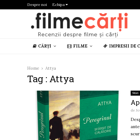
Despre noi
Echipa
CĂRȚI
FILME
IMPRESII DE 
Home
Attya
Tag : Attya
Stiri
Apa
de
Jo
Desp
ante
scur