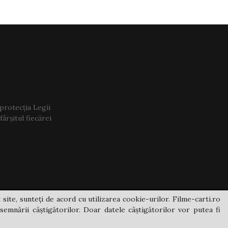
 protecția Legii
ârșitul fiecărei
 site, sunteți de acord cu utilizarea cookie-urilor. Filme-carti.ro
semnării câștigătorilor. Doar datele câștigătorilor vor putea fi