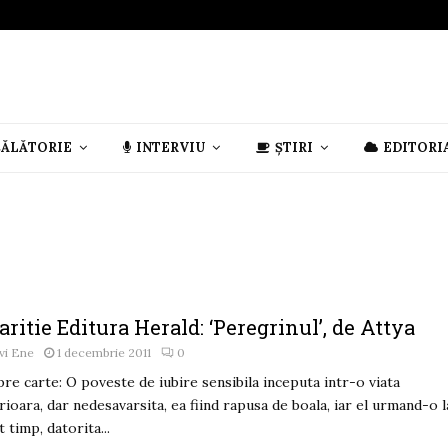
CĂLĂTORIE
INTERVIU
ȘTIRI
EDITORI
ritie Editura Herald: ‘Peregrinul’, de Attya
vi Ene
1 decembrie 2011
0
re carte: O poveste de iubire sensibila inceputa intr-o viata
rioara, dar nedesavarsita, ea fiind rapusa de boala, iar el urmand-o l
t timp, datorita...