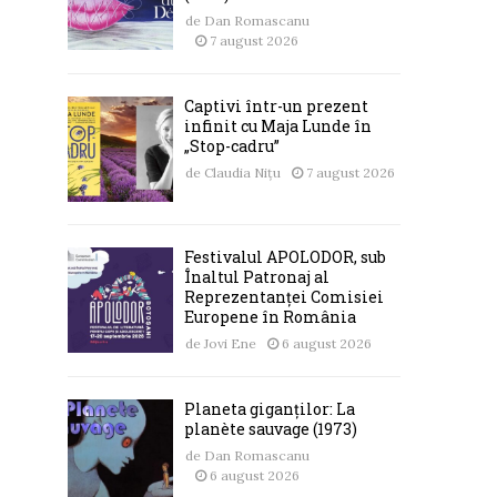
de
Dan Romascanu
7 august 2026
Captivi într-un prezent
infinit cu Maja Lunde în
„Stop-cadru”
de
Claudia Nițu
7 august 2026
Festivalul APOLODOR, sub
Înaltul Patronaj al
Reprezentanței Comisiei
Europene în România
de
Jovi Ene
6 august 2026
Planeta giganților: La
planète sauvage (1973)
de
Dan Romascanu
6 august 2026