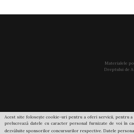
Materialele pos
Dreptului de Au
Acest site folosește cookie-uri pentru a oferi servicii, pentru a 
prelucrează datele cu caracter personal furnizate de voi în cad
dezvăluite sponsorilor concursurilor respective. Datele personale