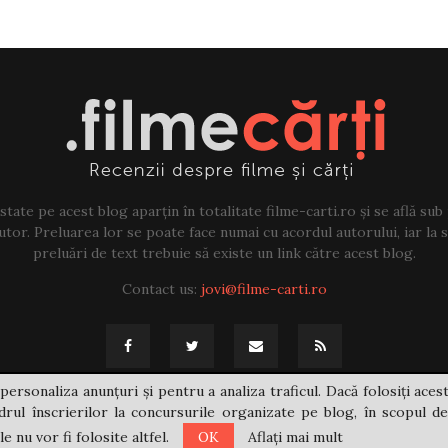
tate pe acest blog aparțin în totalitate filme-carti.ro și se află sub
tor. Preluarea lor se poate face numai cu acordul autorului, iar la sf
preluări de text trebuie să existe un link către acest blog.
Contact us:
jovi@filme-carti.ro
personaliza anunțuri și pentru a analiza traficul. Dacă folosiți acest
rul înscrierilor la concursurile organizate pe blog, în scopul de
 nu vor fi folosite altfel.
OK
Aflați mai mult
@2021 - filme-carti.ro