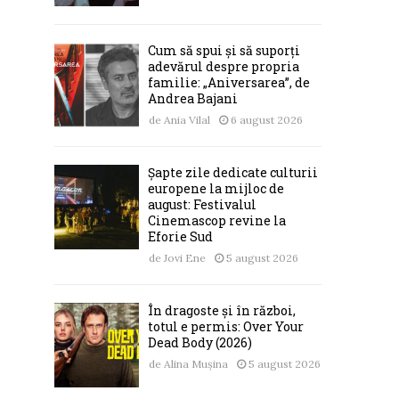
Cum să spui și să suporți
adevărul despre propria
familie: „Aniversarea”, de
Andrea Bajani
de
Ania Vilal
6 august 2026
Șapte zile dedicate culturii
europene la mijloc de
august: Festivalul
Cinemascop revine la
Eforie Sud
de
Jovi Ene
5 august 2026
În dragoste și în război,
totul e permis: Over Your
Dead Body (2026)
de
Alina Mușina
5 august 2026