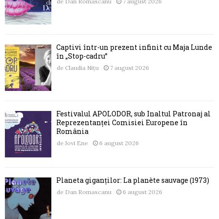
de
Dan Romascanu
7 august 2026
Captivi într-un prezent infinit cu Maja Lunde
în „Stop-cadru”
de
Claudia Nițu
7 august 2026
Festivalul APOLODOR, sub Înaltul Patronaj al
Reprezentanței Comisiei Europene în
România
de
Jovi Ene
6 august 2026
Planeta giganților: La planète sauvage (1973)
de
Dan Romascanu
6 august 2026