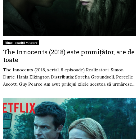
Filme: apariții viitoare
The Innocents (2018) este promițător, are de
toate
The Innocents (2018, serial, 8 episoade) Realizatori: Simon
Duric, Hania Elkington Distribuția: Sorcha Groundsell, Percelle
Ascott, Guy Pearce Am avut prilejul zilele acestea să urmăresc...