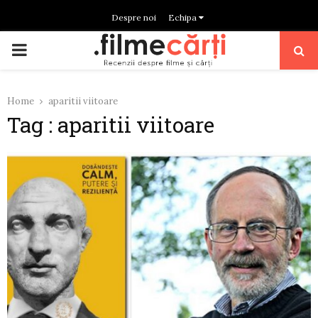
Despre noi
Echipa
PRIMARY
MENU
Home
aparitii viitoare
Tag : aparitii viitoare