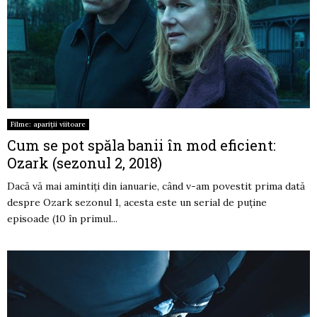
Filme: apariții viitoare
Cum se pot spăla banii în mod eficient:
Ozark (sezonul 2, 2018)
Dacă vă mai amintiți din ianuarie, când v-am povestit prima dată
despre Ozark sezonul 1, acesta este un serial de puține
episoade (10 în primul...