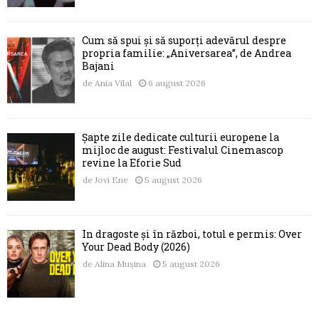
Cum să spui și să suporți adevărul despre
propria familie: „Aniversarea”, de Andrea
Bajani
de
Ania Vilal
6 august 2026
Șapte zile dedicate culturii europene la
mijloc de august: Festivalul Cinemascop
revine la Eforie Sud
de
Jovi Ene
5 august 2026
În dragoste și în război, totul e permis: Over
Your Dead Body (2026)
de
Alina Mușina
5 august 2026