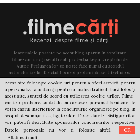
Materialele postate pe acest blog aparțin în totalitate
filme-carti.ro și se află sub protecția Legii Dreptului de
Autor. Preluarea lor se poate face numai cu acordul
autorului, iar la sfârșitul fiecărei preluări de text trebuie să
existe un link către acest blog.
Acest site folosește cookie-uri pentru a oferi servicii, pentru
a personaliza anunțuri și pentru a analiza traficul. Dacă folosiți
Contact us:
jovi@filme-carti.ro
acest site, sunteți de acord cu utilizarea cookie-urilor. Filme-
carti.ro prelucrează datele cu caracter personal furnizate de
voi în cadrul înscrierilor la concursurile organizate pe blog, în
scopul desemnării câștigătorilor. Doar datele câștigătorilor
vor putea fi dezvăluite sponsorilor concursurilor respective.
Datele personale nu vor fi folosite altfel.
OK
@2021 - filme-carti.ro
Aflați mai mult