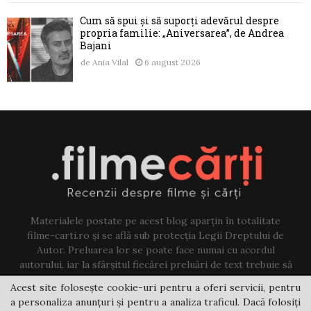
Cum să spui și să suporți adevărul despre
propria familie: „Aniversarea”, de Andrea
Bajani
de
Ania Vilal
6 august 2026
Materialele postate pe acest blog aparțin în totalitate
filme-carti.ro și se află sub protecția Legii Dreptului de
Autor. Preluarea lor se poate face numai cu acordul
autorului, iar la sfârșitul fiecărei preluări de text trebuie să
existe un link către acest blog.
Acest site folosește cookie-uri pentru a oferi servicii, pentru
a personaliza anunțuri și pentru a analiza traficul. Dacă folosiți
Contact us:
jovi@filme-carti.ro