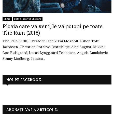
Filme
Filme: apariții viitoare
Ploaia care va veni, le va potopi pe toate:
The Rain (2018)
The Rain (2018) Creatori: Jannik Tai Mosholt, Esben Toft
Jacobsen, Christian Potalivo Distribuția: Alba August, Mikkel
Boe Følsgaard, Lucas Lynggaard Tønnesen, Angela Bundalovic,
Sonny Lindberg, Jessica...
NOI PE FACEBOOK
ABONAȚI-VĂ LA ARTICOLE: