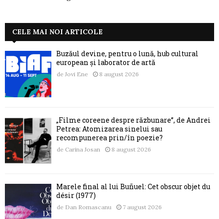
CELE MAI NOI ARTICOLE
Buzăul devine, pentru o lună, hub cultural
european și laborator de artă
de
Jovi Ene
8 august 2026
„Filme coreene despre răzbunare”, de Andrei
Petrea: Atomizarea sinelui sau
recompunerea prin/în poezie?
de
Carina Josan
8 august 2026
Marele final al lui Buñuel: Cet obscur objet du
désir (1977)
de
Dan Romascanu
7 august 2026