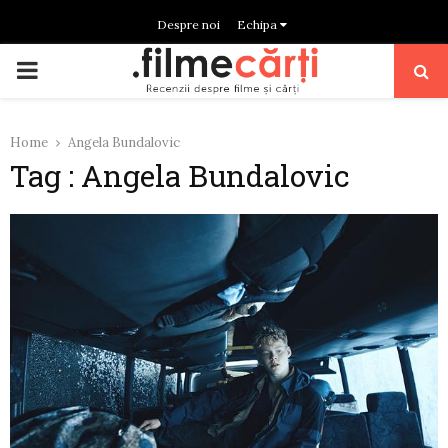
Despre noi
Echipa
PRIMARY
MENU
Home
Angela Bundalovic
Tag : Angela Bundalovic