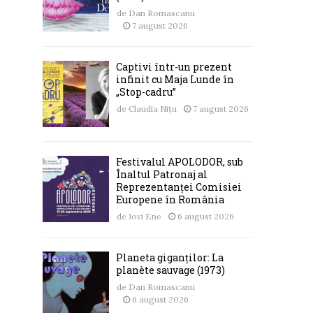
de
Dan Romascanu
7 august 2026
Captivi într-un prezent
infinit cu Maja Lunde în
„Stop-cadru”
de
Claudia Nițu
7 august 2026
Festivalul APOLODOR, sub
Înaltul Patronaj al
Reprezentanței Comisiei
Europene în România
de
Jovi Ene
6 august 2026
Planeta giganților: La
planète sauvage (1973)
de
Dan Romascanu
6 august 2026