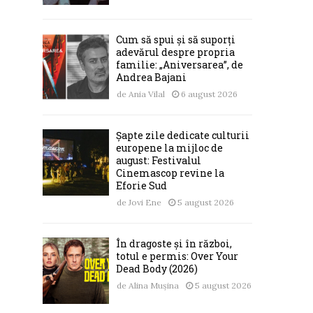
Cum să spui și să suporți
adevărul despre propria
familie: „Aniversarea”, de
Andrea Bajani
de
Ania Vilal
6 august 2026
Șapte zile dedicate culturii
europene la mijloc de
august: Festivalul
Cinemascop revine la
Eforie Sud
de
Jovi Ene
5 august 2026
În dragoste și în război,
totul e permis: Over Your
Dead Body (2026)
de
Alina Mușina
5 august 2026