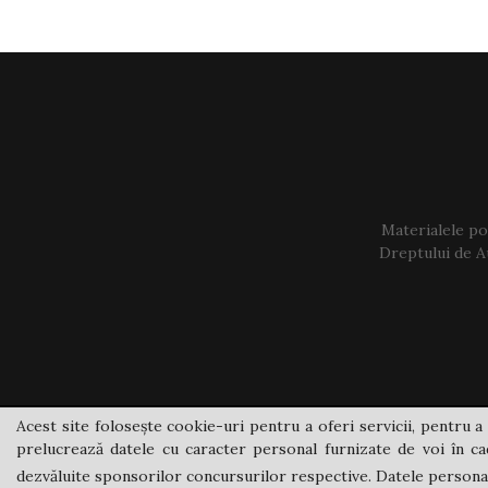
Materialele pos
Dreptului de Au
Acest site folosește cookie-uri pentru a oferi servicii, pentru a 
prelucrează datele cu caracter personal furnizate de voi în cad
dezvăluite sponsorilor concursurilor respective. Datele personale