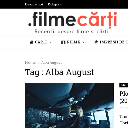
Despre noi
Echipa
CĂRȚI
FILME
IMPRESII DE 
Home
Alba August
Tag : Alba August
Film
Plo
(20
de
Jo
The 
Chri