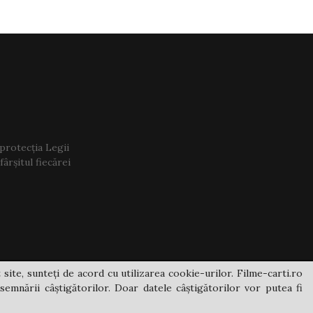
 protecția Legii
ârșitul fiecărei
 site, sunteți de acord cu utilizarea cookie-urilor. Filme-carti.ro
semnării câștigătorilor. Doar datele câștigătorilor vor putea fi