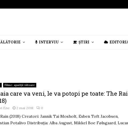
CĂLĂTORIE
INTERVIU
ȘTIRI
EDITORI
e
Filme: apariții viitoare
aia care va veni, le va potopi pe toate: The Ra
18)
vi Ene
2 mai 2018
0
Rain (2018) Creatori: Jannik Tai Mosholt, Esben Toft Jacobsen,
stian Potalivo Distribuția: Alba August, Mikkel Boe Følsgaard, Luca