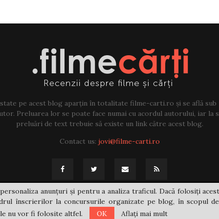
tate pe acest blog aparțin în totalitate filme-carti.ro și se află sub
tor. Preluarea lor se poate face numai cu acordul autorului, iar la sf
preluări de text trebuie să existe un link către acest blog.
Contact us:
jovi@filme-carti.ro
personaliza anunțuri și pentru a analiza traficul. Dacă folosiți acest
rul înscrierilor la concursurile organizate pe blog, în scopul de
 nu vor fi folosite altfel.
OK
Aflați mai mult
@2021 - filme-carti.ro